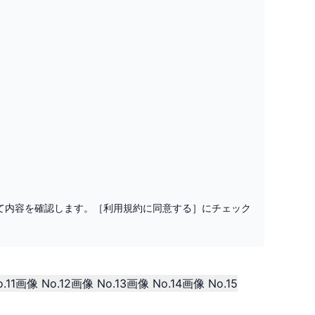
て内容を確認します。［利用規約に同意する］にチェック
続いて
.11
画像 No.12
画像 No.13
画像 No.14
画像 No.15