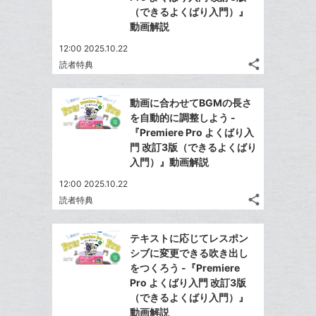
ア
ア
ェ
（できるよくばり入門）』
送
す
に
て
る
動画解説
ア
る
追
な
12:00 2025.10.22
加
ブ
share
読者特典
ッ
記
Twitter
ク
事
で
Facebook
を
マ
動画に合わせてBGMの長さ
シ
シ
で
LINE
ー
を自動的に調整しよう -
ェ
ェ
シ
で
『Premiere Pro よくばり入
ク
は
ア
ア
ェ
門 改訂3版（できるよくばり
送
す
に
て
る
入門）』動画解説
ア
る
追
な
12:00 2025.10.22
加
ブ
share
読者特典
ッ
記
Twitter
ク
事
で
Facebook
を
マ
テキストに応じてレスポン
シ
シ
で
LINE
ー
シブに変更できる吹き出し
ェ
ェ
シ
で
をつくろう -『Premiere
ク
は
ア
ア
ェ
Pro よくばり入門 改訂3版
送
す
に
て
る
（できるよくばり入門）』
ア
る
追
な
動画解説