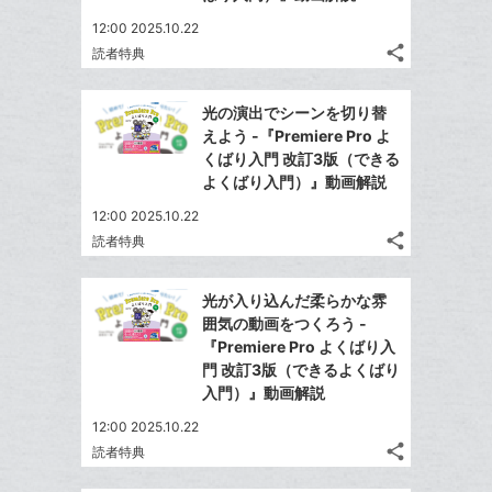
て
る
ア
る
に
な
12:00 2025.10.22
追
share
ブ
読者特典
記
Twitter
加
ッ
事
で
Facebook
ク
を
光の演出でシーンを切り替
シ
シ
で
LINE
マ
えよう -『Premiere Pro よ
ェ
ェ
シ
で
ー
くばり入門 改訂3版（できる
は
ア
ア
ェ
よくばり入門）』動画解説
送
ク
す
て
る
ア
る
に
な
12:00 2025.10.22
追
share
ブ
読者特典
記
Twitter
加
ッ
事
で
Facebook
ク
を
光が入り込んだ柔らかな雰
シ
シ
で
LINE
マ
囲気の動画をつくろう -
ェ
ェ
シ
で
ー
『Premiere Pro よくばり入
は
ア
ア
ェ
門 改訂3版（できるよくばり
送
ク
す
て
る
入門）』動画解説
ア
る
に
な
追
12:00 2025.10.22
ブ
share
加
読者特典
ッ
記
Twitter
ク
事