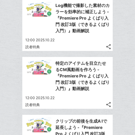
で
Facebook
を
マ
Log機能で撮影した素材のカ
シ
シ
で
LINE
ー
ラーを効率的に補正しよう -
ェ
ェ
シ
で
『Premiere Pro よくばり入
ク
は
ア
ア
ェ
門 改訂3版（できるよくばり
送
す
に
て
る
入門）』動画解説
ア
る
追
な
12:00 2025.10.22
加
ブ
share
読者特典
ッ
記
Twitter
ク
事
で
Facebook
を
マ
特定のアイテムを目立たせ
シ
シ
で
LINE
ー
るCM風動画を作ろう -
ェ
ェ
シ
で
『Premiere Pro よくばり入
ク
は
ア
ア
ェ
門 改訂3版（できるよくばり
送
す
に
て
る
入門）』動画解説
ア
る
追
な
12:00 2025.10.22
加
ブ
share
読者特典
ッ
記
Twitter
ク
事
で
Facebook
を
マ
クリップの前後を生成A Iで
シ
シ
で
LINE
ー
延長しよう -『Premiere
ェ
ェ
シ
で
Pro よくばり入門 改訂3版
ク
は