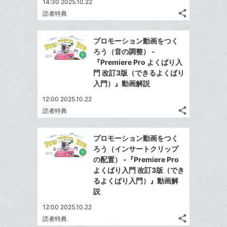
14:30 2025.10.22
share
読者特典
記
Twitter
事
で
Facebook
を
プロモーション動画をつく
シ
シ
で
LINE
ろう（音の調整） -
ェ
ェ
シ
で
『Premiere Pro よくばり入
は
ア
ア
ェ
門 改訂3版（できるよくばり
送
す
て
る
入門）』動画解説
ア
る
な
12:00 2025.10.22
ブ
share
読者特典
ッ
記
Twitter
ク
事
で
Facebook
を
マ
プロモーション動画をつく
シ
シ
で
LINE
ー
ろう（インサートクリップ
ェ
ェ
シ
で
の配置） -『Premiere Pro
ク
は
ア
ア
ェ
よくばり入門 改訂3版（でき
送
す
に
て
る
るよくばり入門）』動画解
ア
る
追
な
説
加
ブ
12:00 2025.10.22
ッ
share
読者特典
ク
記
Twitter