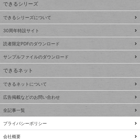
できるシリーズ
ー
ド
できるシリーズについて
Google
ト
スプレ
ッ
30周年特設サイト
ッドシ
プ
読者限定PDFのダウンロード
ート
ペ
iPhone
ー
サンプルファイルのダウンロード
VLOOKUP
ジ
できるネット
連載
できるネットについて
Excel Q&A
close
閉じ
トイアンナ流仕
広告掲載などのお問い合わせ
る
事術
全記事一覧
PowerAutomate
ではじめる業務
プライバシーポリシー
の完全自動化
会社概要
AI議事録作成術