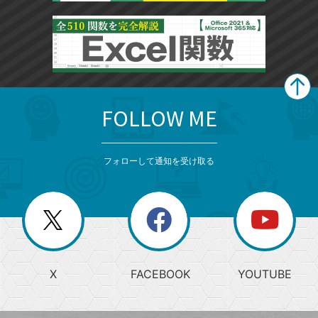
FOLLOW ME
search
format_list_bulleted
検
カ
検
カ
索
テ
メ
ゴ
索
テ
ニ
リ
フォローして通知を受け取る
ゴ
ュ
ー
ー
一
リ
を
覧
閉
を
ー
じ
閉
か
る
じ
る
search
ら
急
X
FACEBOOK
YOUTUBE
探
上
検
昇
索
す
ワ