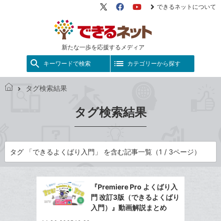
できるネットについて
X（旧
Facebook
YouTube
Twitter）
新たな一歩を応援するメディア
キーワードで検索
カテゴリーから探す
タグ検索結果
で
き
タグ検索結果
る
ネ
ッ
ト
タグ 「できるよくばり入門」 を含む記事一覧（1 / 3ページ）
『Premiere Pro よくばり入
門 改訂3版（できるよくばり
入門）』動画解説まとめ