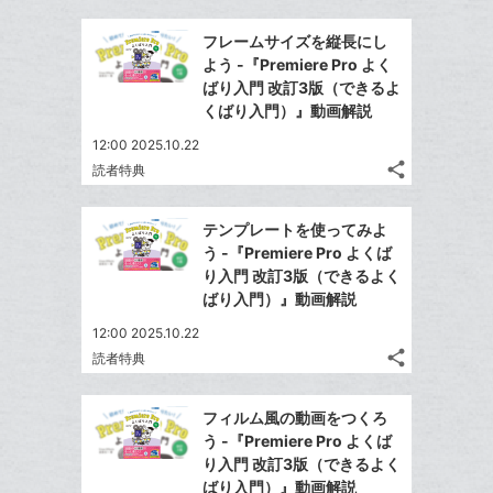
ク
事
で
Facebook
を
マ
フレームサイズを縦長にし
シ
シ
で
LINE
ー
よう -『Premiere Pro よく
ェ
ェ
シ
で
ばり入門 改訂3版（できるよ
ク
は
ア
ア
ェ
くばり入門）』動画解説
送
す
に
て
る
ア
る
追
な
12:00 2025.10.22
share
加
ブ
読者特典
記
Twitter
ッ
事
で
Facebook
ク
を
テンプレートを使ってみよ
シ
シ
で
LINE
マ
う -『Premiere Pro よくば
ェ
ェ
シ
で
ー
り入門 改訂3版（できるよく
は
ア
ア
ェ
ばり入門）』動画解説
送
ク
す
て
る
ア
る
に
な
12:00 2025.10.22
追
share
ブ
読者特典
記
Twitter
加
ッ
事
で
Facebook
ク
を
フィルム風の動画をつくろ
シ
シ
で
LINE
マ
う -『Premiere Pro よくば
ェ
ェ
シ
で
ー
り入門 改訂3版（できるよく
は
ア
ア
ェ
ばり入門）』動画解説
送
ク
す