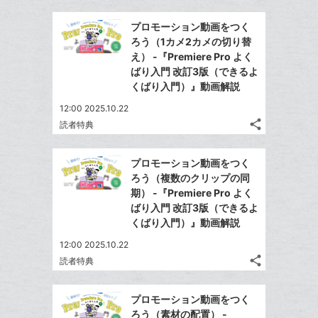
マ
事
で
Facebook
を
ー
プロモーション動画をつく
シ
シ
で
LINE
ろう（1カメ2カメの切り替
ク
ェ
ェ
シ
で
え） -『Premiere Pro よく
は
に
ア
ア
ェ
ばり入門 改訂3版（できるよ
送
す
て
追
る
くばり入門）』動画解説
ア
る
な
加
12:00 2025.10.22
ブ
share
読者特典
ッ
記
Twitter
ク
事
で
Facebook
を
マ
プロモーション動画をつく
シ
シ
で
LINE
ー
ろう（複数のクリップの同
ェ
ェ
シ
で
期） -『Premiere Pro よく
ク
は
ア
ア
ェ
ばり入門 改訂3版（できるよ
送
す
に
て
る
くばり入門）』動画解説
ア
る
追
な
12:00 2025.10.22
加
ブ
share
読者特典
ッ
記
Twitter
ク
事
で
Facebook
を
マ
プロモーション動画をつく
シ
シ
で
LINE
ー
ろう（素材の配置） -