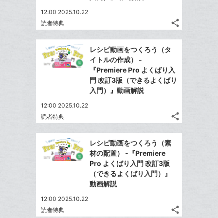
追
な
12:00 2025.10.22
加
ブ
share
読者特典
ッ
記
Twitter
ク
事
で
Facebook
を
マ
レシピ動画をつくろう（タ
シ
シ
で
LINE
ー
イトルの作成） -
ェ
ェ
シ
で
『Premiere Pro よくばり入
ク
は
ア
ア
ェ
門 改訂3版（できるよくばり
送
す
に
て
る
入門）』動画解説
ア
る
追
な
12:00 2025.10.22
加
ブ
share
読者特典
ッ
記
Twitter
ク
事
で
Facebook
を
マ
レシピ動画をつくろう（素
シ
シ
で
LINE
ー
材の配置） -『Premiere
ェ
ェ
シ
で
Pro よくばり入門 改訂3版
ク
は
ア
ア
ェ
（できるよくばり入門）』
送
す
に
て
る
動画解説
ア
る
追
な
12:00 2025.10.22
加
ブ
share
読者特典
ッ
記
Twitter