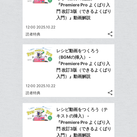
ェ
ェ
シ
で
『Premiere Pro よくばり入
ク
は
ア
ア
ェ
門 改訂3版（できるよくばり
送
す
に
て
る
入門）』動画解説
ア
る
追
な
12:00 2025.10.22
加
ブ
share
読者特典
ッ
記
Twitter
ク
事
で
Facebook
を
マ
レシピ動画をつくろう
シ
シ
で
LINE
ー
（BGMの挿入） -
ェ
ェ
シ
で
『Premiere Pro よくばり入
ク
は
ア
ア
ェ
門 改訂3版（できるよくばり
送
す
に
て
る
入門）』動画解説
ア
る
追
な
12:00 2025.10.22
加
ブ
share
読者特典
ッ
記
Twitter
ク
事
で
Facebook
を
マ
レシピ動画をつくろう（テ
シ
シ
で
LINE
ー
キストの挿入） -
ェ
ェ
シ
で
『Premiere Pro よくばり入
ク
は
ア
ア
ェ
門 改訂3版（できるよくばり
送
す
に
て
る
入門）』動画解説
ア
る