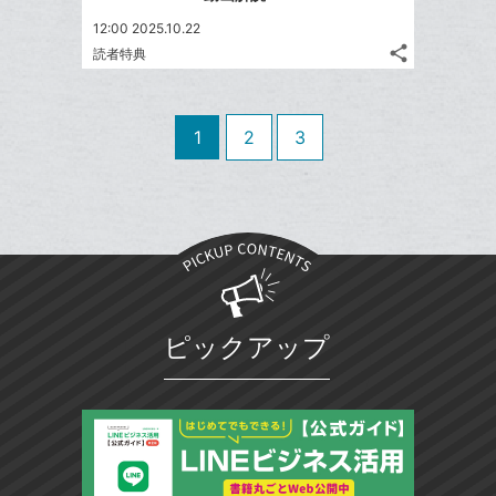
加
ブ
12:00 2025.10.22
ッ
share
読者特典
ク
記
Twitter
マ
事
で
Facebook
を
ー
シ
シ
で
LINE
1
2
3
ク
ェ
ェ
シ
で
は
に
ア
ア
ェ
送
す
て
追
る
ア
る
な
加
ブ
ッ
ク
マ
ピックアップ
ー
ク
に
追
加