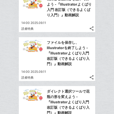
シ
シ
で
LINE
マ
よう -『Illustratorよくばり
ェ
ェ
シ
で
ー
入門 改訂版（できるよくば
は
ア
ア
ェ
り入門）』動画解説
送
ク
す
て
る
ア
る
に
な
14:00 2025.09.11
追
share
ブ
読者特典
記
Twitter
加
ッ
事
で
Facebook
ク
を
ファイルを保存し、
シ
シ
で
LINE
マ
Illustratorを終了しよう -
ェ
ェ
シ
で
ー
『Illustratorよくばり入門
は
ア
ア
ェ
改訂版（できるよくばり入
送
ク
す
て
る
門）』動画解説
ア
る
に
な
追
14:00 2025.09.11
ブ
share
加
読者特典
ッ
記
Twitter
ク
事
で
Facebook
を
マ
ダイレクト選択ツールで花
シ
シ
で
LINE
ー
瓶の形を変えよう -
ェ
ェ
シ
で
『Illustratorよくばり入門
ク
は
ア
ア
ェ
改訂版（できるよくばり入
送
す
に
て
る
門）』動画解説
ア