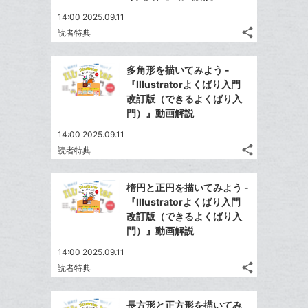
14:00 2025.09.11
share
読者特典
記
Twitter
事
で
Facebook
を
多角形を描いてみよう -
シ
シ
で
LINE
『Illustratorよくばり入門
ェ
ェ
シ
で
改訂版（できるよくばり入
は
ア
ア
ェ
門）』動画解説
送
す
て
る
ア
る
な
14:00 2025.09.11
share
ブ
読者特典
記
Twitter
ッ
事
で
Facebook
ク
を
楕円と正円を描いてみよう -
シ
シ
で
LINE
マ
『Illustratorよくばり入門
ェ
ェ
シ
で
ー
改訂版（できるよくばり入
は
ア
ア
ェ
門）』動画解説
送
ク
す
て
る
ア
る
に
な
14:00 2025.09.11
追
share
ブ
読者特典
記
Twitter
加
ッ
事
で
Facebook
ク
を
長方形と正方形を描いてみ