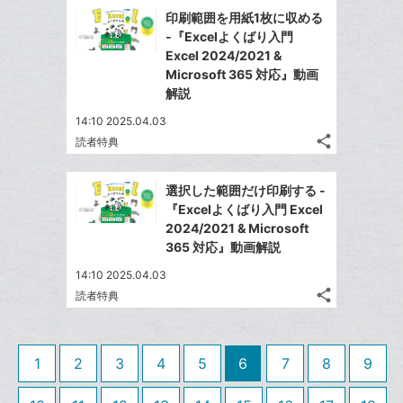
で
Facebook
ク
を
印刷範囲を用紙1枚に収める
シ
シ
で
LINE
マ
-『Excelよくばり入門
ェ
ェ
シ
で
ー
Excel 2024/2021 &
は
ア
ア
ェ
Microsoft 365 対応』動画
送
ク
す
て
る
解説
ア
る
に
な
追
14:10 2025.04.03
ブ
share
加
読者特典
ッ
記
Twitter
ク
事
で
Facebook
を
マ
選択した範囲だけ印刷する -
シ
シ
で
LINE
ー
『Excelよくばり入門 Excel
ェ
ェ
シ
で
2024/2021 & Microsoft
ク
は
ア
ア
ェ
365 対応』動画解説
送
す
に
て
る
ア
る
追
な
14:10 2025.04.03
share
加
ブ
読者特典
記
Twitter
ッ
事
で
Facebook
ク
を
シ
シ
で
LINE
マ
1
2
3
4
5
6
7
8
9
ェ
ェ
シ
で
ー
は
ア
ア
ェ