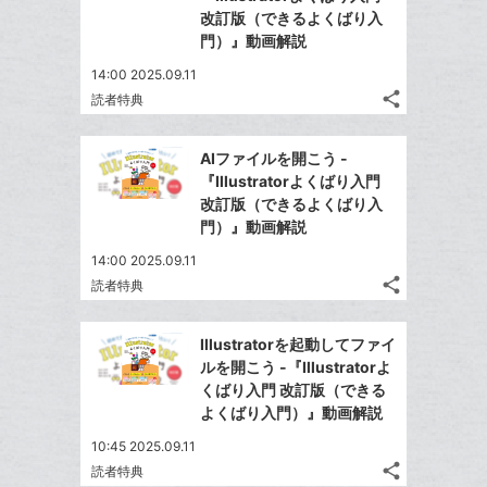
ア
ア
ェ
改訂版（できるよくばり入
送
す
に
て
る
門）』動画解説
ア
る
追
な
14:00 2025.09.11
加
ブ
share
読者特典
ッ
記
Twitter
ク
事
で
Facebook
を
マ
AIファイルを開こう -
シ
シ
で
LINE
ー
『Illustratorよくばり入門
ェ
ェ
シ
で
改訂版（できるよくばり入
ク
は
ア
ア
ェ
門）』動画解説
送
す
に
て
る
ア
る
追
な
14:00 2025.09.11
share
加
ブ
読者特典
記
Twitter
ッ
事
で
Facebook
ク
を
Illustratorを起動してファイ
シ
シ
で
LINE
マ
ルを開こう -『Illustratorよ
ェ
ェ
シ
で
ー
くばり入門 改訂版（できる
は
ア
ア
ェ
よくばり入門）』動画解説
送
ク
す
て
る
ア
る
に
な
10:45 2025.09.11
追
share
ブ
読者特典
記