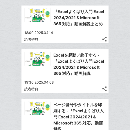
Twitter
加
ッ
事
で
Facebook
ク
を
『Excelよくばり入門 Excel
シ
シ
で
LINE
マ
2024/2021 & Microsoft
ェ
ェ
シ
で
ー
365 対応』動画解説まとめ
は
ア
ア
ェ
送
ク
す
て
18:00 2025.04.14
る
ア
る
に
な
share
読者特典
記
Twitter
追
ブ
事
で
加
Facebook
ッ
を
Excelを起動／終了する -
シ
シ
で
ク
LINE
『Excelよくばり入門 Excel
ェ
ェ
シ
マ
で
2024/2021 & Microsoft
は
ア
ア
ェ
ー
365 対応』動画解説
送
す
て
る
ア
ク
る
な
19:30 2025.04.08
に
share
ブ
読者特典
記
Twitter
追
ッ
事
で
加
Facebook
ク
を
ページ番号やタイトルを印
シ
シ
で
LINE
マ
刷する -『Excelよくばり入
ェ
ェ
シ
で
ー
門 Excel 2024/2021 &
は
ア
ア
ェ
Microsoft 365 対応』動画
送
ク
す
て
る
解説
ア