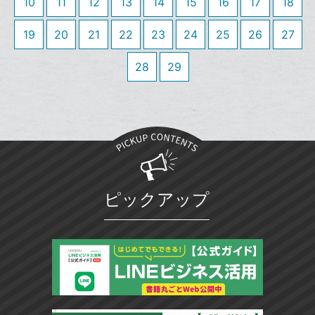
送
ク
す
10
11
12
13
14
15
16
17
18
て
る
ア
る
に
な
19
20
21
22
23
24
25
26
追
27
ブ
加
ッ
28
29
ク
マ
ー
ク
に
追
加
ピックアップ