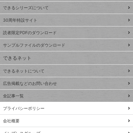
ド
できるシリーズについて
Google
ト
スプレ
ッ
30周年特設サイト
ッドシ
プ
読者限定PDFのダウンロード
ート
ペ
iPhone
ー
サンプルファイルのダウンロード
VLOOKUP
ジ
できるネット
連載
できるネットについて
Excel Q&A
close
閉じ
トイアンナ流仕
広告掲載などのお問い合わせ
る
事術
全記事一覧
PowerAutomate
ではじめる業務
プライバシーポリシー
の完全自動化
会社概要
AI議事録作成術