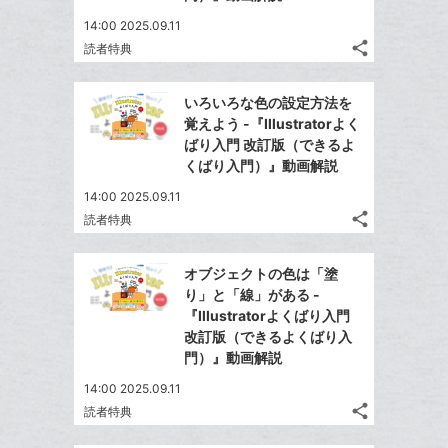
る
追
な
14:00 2025.09.11
加
ブ
share
読者特典
ッ
記
Twitter
ク
事
で
Facebook
を
マ
いろいろな色の設定方法を
シ
シ
で
LINE
ー
覚えよう -『Illustratorよく
ェ
ェ
シ
で
ばり入門 改訂版（できるよ
ク
は
ア
ア
ェ
くばり入門）』動画解説
送
す
に
て
る
ア
る
追
な
14:00 2025.09.11
share
加
ブ
読者特典
記
Twitter
ッ
事
で
Facebook
ク
を
オブジェクトの色は「塗
シ
シ
で
LINE
マ
り」と「線」がある -
ェ
ェ
シ
で
ー
『Illustratorよくばり入門
は
ア
ア
ェ
改訂版（できるよくばり入
送
ク
す
て
る
門）』動画解説
ア
る
に
な
追
14:00 2025.09.11
ブ
share
加
読者特典
ッ
記
Twitter
ク
事