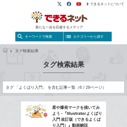
できるネットについて
X（旧
Facebook
YouTube
Twitter）
新たな一歩を応援するメディア
キーワードで検索
カテゴリーから探す
タグ検索結果
で
き
タグ検索結果
る
ネ
ッ
ト
タグ 「よくばり入門」 を含む記事一覧（6 / 29ページ）
星や爆発マークを描いてみ
よう -『Illustratorよくばり
入門 改訂版（できるよくば
り入門）』動画解説