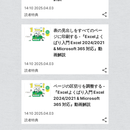
る
に
な
追
14:10 2025.04.03
ブ
share
加
読者特典
ッ
記
Twitter
ク
事
で
Facebook
を
マ
表の見出しをすべてのペー
シ
シ
で
LINE
ー
ジに印刷する -『Excelよく
ェ
ェ
シ
で
ばり入門 Excel 2024/2021
ク
は
ア
ア
ェ
& Microsoft 365 対応』動
送
す
に
て
る
画解説
ア
る
追
な
14:10 2025.04.03
加
ブ
share
読者特典
ッ
記
Twitter
ク
事
で
Facebook
を
マ
ページの区切りを調整する -
シ
シ
で
LINE
ー
『Excelよくばり入門 Excel
ェ
ェ
シ
で
2024/2021 & Microsoft
ク
は
ア
ア
ェ
365 対応』動画解説
送
す
に
て
る
ア
る
追
な
14:10 2025.04.03
share
加
ブ
読者特典
記
Twitter
ッ
事