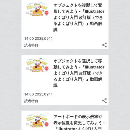
で
Facebook
を
マ
オブジェクトを複製して変
シ
シ
で
LINE
ー
形してみよう -『Illustrator
ェ
ェ
シ
で
よくばり入門 改訂版（でき
ク
は
ア
ア
ェ
るよくばり入門）』動画解
送
す
に
て
る
説
ア
る
追
な
14:00 2025.09.11
加
ブ
share
読者特典
ッ
記
Twitter
ク
事
で
Facebook
を
マ
オブジェクトを選択して移
シ
シ
で
LINE
ー
動してみよう -『Illustrator
ェ
ェ
シ
で
よくばり入門 改訂版（でき
ク
は
ア
ア
ェ
るよくばり入門）』動画解
送
す
に
て
る
説
ア
る
追
な
14:00 2025.09.11
加
ブ
share
読者特典
ッ
記
Twitter
ク
事
で
Facebook
を
マ
アートボードの表示倍率や
シ
シ
で
LINE
ー
表示位置を変更してみよう -
ェ
ェ
シ
で
『Illustratorよくばり入門
ク
は