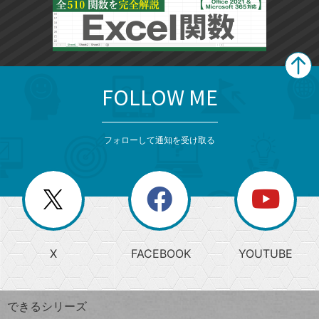
FOLLOW ME
search
format_list_bulleted
検
カ
検
カ
索
テ
メ
ゴ
索
テ
ニ
リ
フォローして通知を受け取る
ゴ
ュ
ー
ー
一
リ
を
覧
閉
を
ー
じ
閉
か
る
じ
る
search
ら
急
X
FACEBOOK
YOUTUBE
探
上
検
昇
索
す
ワ
できるシリーズ
ー