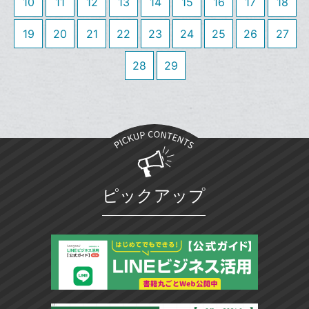
送
す
10
11
12
13
14
15
16
17
18
に
て
る
ア
る
追
な
19
20
21
22
23
24
25
26
27
加
ブ
ッ
28
29
ク
マ
ー
ク
に
追
加
ピックアップ