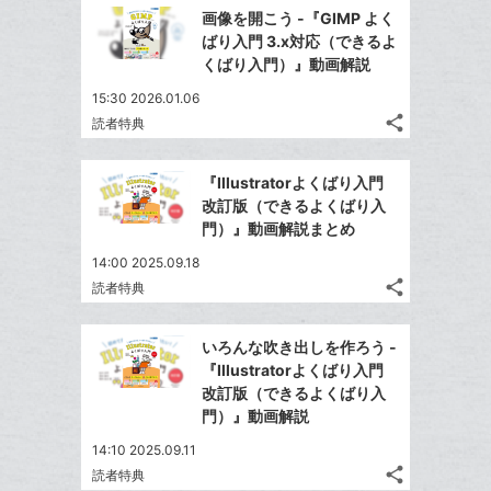
で
Facebook
ク
を
画像を開こう -『GIMP よく
シ
シ
で
LINE
マ
ばり入門 3.x対応（できるよ
ェ
ェ
シ
で
ー
くばり入門）』動画解説
は
ア
ア
ェ
送
ク
す
て
15:30 2026.01.06
る
ア
る
に
な
share
読者特典
記
Twitter
追
ブ
事
で
加
Facebook
ッ
を
『Illustratorよくばり入門
シ
シ
で
ク
LINE
改訂版（できるよくばり入
ェ
ェ
シ
マ
で
門）』動画解説まとめ
は
ア
ア
ェ
ー
送
す
て
14:00 2025.09.18
る
ア
ク
る
な
share
読者特典
記
に
Twitter
ブ
事
追
で
Facebook
ッ
を
いろんな吹き出しを作ろう -
加
シ
シ
で
ク
LINE
『Illustratorよくばり入門
ェ
ェ
シ
マ
で
改訂版（できるよくばり入
は
ア
ア
ェ
ー
門）』動画解説
送
す
て
る
ア
ク
る
な
14:10 2025.09.11
に
share
ブ
読者特典
記