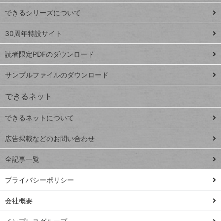
ド
できるシリーズについて
Google
ト
スプレ
ッ
30周年特設サイト
ッドシ
プ
読者限定PDFのダウンロード
ート
ペ
iPhone
ー
サンプルファイルのダウンロード
VLOOKUP
ジ
できるネット
連載
できるネットについて
Excel Q&A
close
閉じ
トイアンナ流仕
広告掲載などのお問い合わせ
る
事術
全記事一覧
PowerAutomate
ではじめる業務
プライバシーポリシー
の完全自動化
会社概要
AI議事録作成術