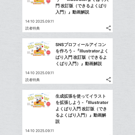
ェ
ェ
シ
で
ー
門 改訂版（できるよくばり
は
ア
ア
ェ
入門）』動画解説
送
ク
す
て
る
ア
る
に
な
14:10 2025.09.11
追
share
ブ
読者特典
記
Twitter
加
ッ
事
で
Facebook
ク
を
SNSプロフィールアイコン
シ
シ
で
LINE
マ
を作ろう -『Illustratorよく
ェ
ェ
シ
で
ー
ばり入門 改訂版（できるよ
は
ア
ア
ェ
くばり入門）』動画解説
送
ク
す
て
る
ア
る
に
な
14:10 2025.09.11
追
share
ブ
読者特典
記
Twitter
加
ッ
事
で
Facebook
ク
を
生成拡張を使ってイラスト
シ
シ
で
LINE
マ
を拡張しよう -『Illustrator
ェ
ェ
シ
で
ー
よくばり入門 改訂版（でき
は
ア
ア
ェ
るよくばり入門）』動画解
送
ク
す
て
る
説
ア
る
に
な
追
14:10 2025.09.11
ブ