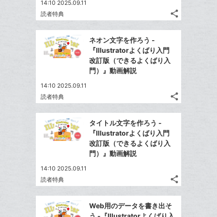
る
追
な
14:10 2025.09.11
share
加
ブ
読者特典
記
Twitter
ッ
事
で
Facebook
ク
を
ネオン文字を作ろう -
シ
シ
で
LINE
マ
『Illustratorよくばり入門
ェ
ェ
シ
で
ー
改訂版（できるよくばり入
は
ア
ア
ェ
門）』動画解説
送
ク
す
て
る
ア
る
に
な
14:10 2025.09.11
追
share
ブ
読者特典
記
Twitter
加
ッ
事
で
Facebook
ク
を
タイトル文字を作ろう -
シ
シ
で
LINE
マ
『Illustratorよくばり入門
ェ
ェ
シ
で
ー
改訂版（できるよくばり入
は
ア
ア
ェ
門）』動画解説
送
ク
す
て
る
ア
る
に
な
14:10 2025.09.11
追
share
ブ
読者特典
記
Twitter
加
ッ
事
で
Facebook
ク
を
Web用のデータを書き出そ
シ
シ
で
LINE
マ
う -『Illustratorよくばり入