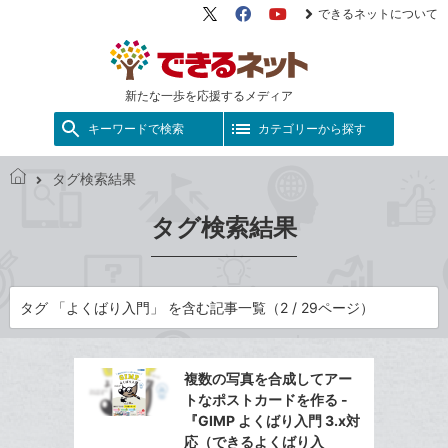
できるネットについて
X（旧
Facebook
YouTube
Twitter）
新たな一歩を応援するメディア
キーワードで検索
カテゴリーから探す
タグ検索結果
で
き
タグ検索結果
る
ネ
ッ
ト
タグ 「よくばり入門」 を含む記事一覧（2 / 29ページ）
複数の写真を合成してアー
トなポストカードを作る -
『GIMP よくばり入門 3.x対
応（できるよくばり入