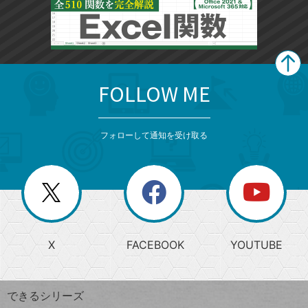
FOLLOW ME
search
format_list_bulleted
検
カ
検
カ
索
テ
メ
ゴ
索
テ
ニ
リ
フォローして通知を受け取る
ゴ
ュ
ー
ー
一
リ
を
覧
閉
を
ー
じ
閉
か
る
じ
る
search
ら
急
X
FACEBOOK
YOUTUBE
探
上
検
昇
索
す
ワ
できるシリーズ
ー