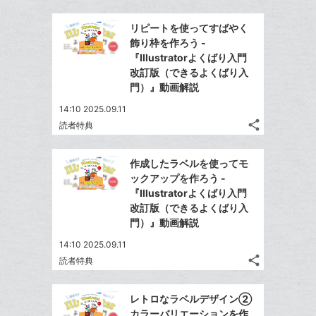
Twitter
追
ッ
事
で
加
Facebook
ク
を
リピートを使ってすばやく
シ
シ
で
LINE
マ
飾り枠を作ろう -
ェ
ェ
シ
で
ー
『Illustratorよくばり入門
は
ア
ア
ェ
改訂版（できるよくばり入
送
ク
す
て
る
門）』動画解説
ア
る
に
な
追
14:10 2025.09.11
ブ
share
加
読者特典
ッ
記
Twitter
ク
事
で
Facebook
を
マ
作成したラベルを使ってモ
シ
シ
で
LINE
ー
ックアップを作ろう -
ェ
ェ
シ
で
『Illustratorよくばり入門
ク
は
ア
ア
ェ
改訂版（できるよくばり入
送
す
に
て
る
門）』動画解説
ア
る
追
な
14:10 2025.09.11
加
ブ
share
読者特典
ッ
記
Twitter
ク
事
で
Facebook
を
マ
レトロなラベルデザイン②
シ
シ
で
LINE
ー
カラーバリエーションを作