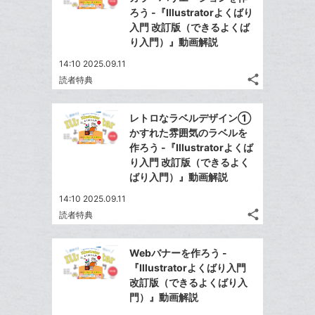
ェ
ェ
シ
で
ろう -『Illustratorよくばり
ク
は
ア
ア
ェ
入門 改訂版（できるよくば
送
す
に
て
る
り入門）』動画解説
ア
る
追
な
14:10 2025.09.11
加
ブ
share
読者特典
ッ
記
Twitter
ク
事
で
Facebook
を
マ
レトロなラベルデザイン①
シ
シ
で
LINE
ー
かすれた雰囲気のラベルを
ェ
ェ
シ
で
作ろう -『Illustratorよくば
ク
は
ア
ア
ェ
り入門 改訂版（できるよく
送
す
に
て
る
ばり入門）』動画解説
ア
る
追
な
14:10 2025.09.11
加
ブ
share
読者特典
ッ
記
Twitter
ク
事
で
Facebook
を
マ
Webバナーを作ろう -
シ
シ
で
LINE
ー
『Illustratorよくばり入門
ェ
ェ
シ
で
改訂版（できるよくばり入
ク
は
ア
ア
ェ
門）』動画解説
送
す
に
て
る
ア