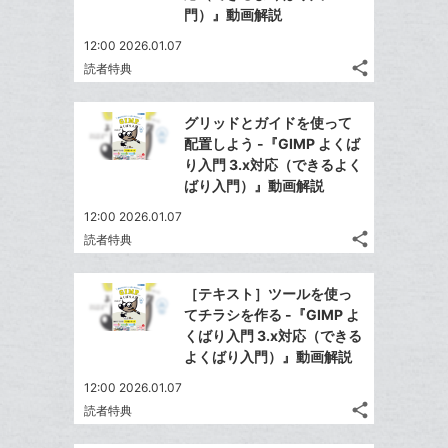
門）』動画解説
12:00 2026.01.07
share
読者特典
記
Twitter
事
で
Facebook
を
グリッドとガイドを使って
シ
シ
で
LINE
配置しよう -『GIMP よくば
ェ
ェ
シ
で
り入門 3.x対応（できるよく
は
ア
ア
ェ
ばり入門）』動画解説
送
す
て
る
ア
る
な
12:00 2026.01.07
share
ブ
読者特典
記
Twitter
ッ
事
で
Facebook
ク
を
［テキスト］ツールを使っ
シ
シ
で
LINE
マ
てチラシを作る -『GIMP よ
ェ
ェ
シ
で
ー
くばり入門 3.x対応（できる
は
ア
ア
ェ
よくばり入門）』動画解説
送
ク
す
て
る
ア
る
に
な
12:00 2026.01.07
追
share
ブ
読者特典
記
Twitter
加
ッ
事