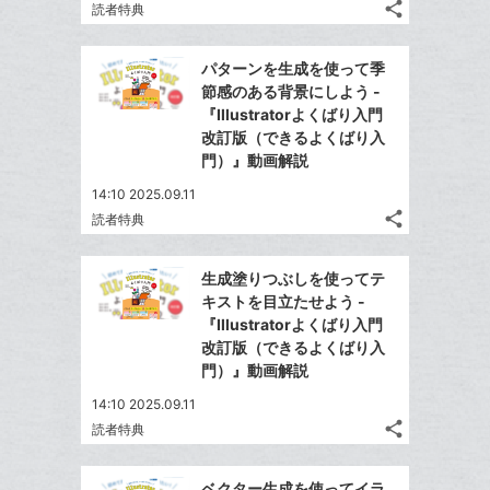
share
加
読者特典
ッ
記
Twitter
ク
事
で
Facebook
を
マ
パターンを生成を使って季
シ
シ
で
LINE
ー
節感のある背景にしよう -
ェ
ェ
シ
で
『Illustratorよくばり入門
ク
は
ア
ア
ェ
改訂版（できるよくばり入
送
す
に
て
る
門）』動画解説
ア
る
追
な
14:10 2025.09.11
加
ブ
share
読者特典
ッ
記
Twitter
ク
事
で
Facebook
を
マ
生成塗りつぶしを使ってテ
シ
シ
で
LINE
ー
キストを目立たせよう -
ェ
ェ
シ
で
『Illustratorよくばり入門
ク
は
ア
ア
ェ
改訂版（できるよくばり入
送
す
に
て
る
門）』動画解説
ア
る
追
な
14:10 2025.09.11
加
ブ
share
読者特典
ッ
記
Twitter
ク
事
で
Facebook
を
マ
ベクター生成を使ってイラ