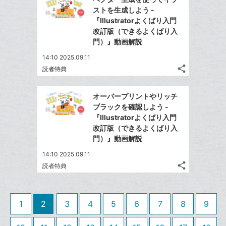
シ
シ
で
LINE
ー
ストを生成しよう -
ェ
ェ
シ
で
『Illustratorよくばり入門
ク
は
ア
ア
ェ
改訂版（できるよくばり入
送
す
に
て
る
門）』動画解説
ア
る
追
な
14:10 2025.09.11
加
ブ
share
読者特典
ッ
記
Twitter
ク
事
で
Facebook
を
マ
オーバープリントやリッチ
シ
シ
で
LINE
ー
ブラックを確認しよう -
ェ
ェ
シ
で
『Illustratorよくばり入門
ク
は
ア
ア
ェ
改訂版（できるよくばり入
送
す
に
て
る
門）』動画解説
ア
る
追
な
14:10 2025.09.11
加
ブ
share
読者特典
ッ
記
Twitter
ク
事
で
Facebook
を
マ
シ
シ
で
LINE
1
2
3
4
5
6
7
8
ー
9
ェ
ェ
シ
で
ク
は
ア
ア
ェ