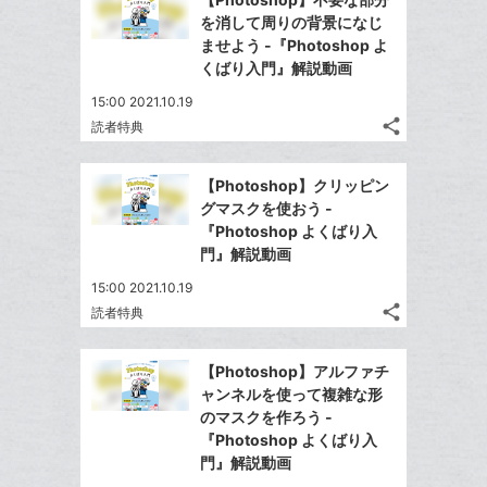
シ
シ
で
LINE
マ
を消して周りの背景になじ
ェ
ェ
シ
で
ー
ませよう -『Photoshop よ
は
ア
ア
ェ
くばり入門』解説動画
送
ク
す
て
る
ア
る
に
な
15:00 2021.10.19
追
share
ブ
読者特典
記
Twitter
加
ッ
事
で
Facebook
ク
を
【Photoshop】クリッピン
シ
シ
で
LINE
マ
グマスクを使おう -
ェ
ェ
シ
で
ー
『Photoshop よくばり入
は
ア
ア
ェ
門』解説動画
送
ク
す
て
る
ア
る
に
な
15:00 2021.10.19
追
share
ブ
読者特典
記
Twitter
加
ッ
事
で
Facebook
ク
を
【Photoshop】アルファチ
シ
シ
で
LINE
マ
ャンネルを使って複雑な形
ェ
ェ
シ
で
ー
のマスクを作ろう -
は
ア
ア
ェ
『Photoshop よくばり入
送
ク
す
て
る
門』解説動画
ア
る
に
な