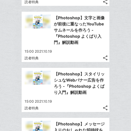
追
share
ブ
読者特典
記
Twitter
加
ッ
事
で
Facebook
ク
を
【Photoshop】文字と画像
シ
シ
で
LINE
マ
が前後に重なったYouTube
ェ
ェ
シ
で
ー
サムネールを作ろう -
は
ア
ア
ェ
『Photoshop よくばり入
送
ク
す
て
る
門』解説動画
ア
る
に
な
追
15:00 2021.10.19
ブ
share
加
読者特典
ッ
記
Twitter
ク
事
で
Facebook
を
マ
【Photoshop】スタイリッ
シ
シ
で
LINE
ー
シュなWebバナー広告を作
ェ
ェ
シ
で
ろう -『Photoshop よくば
ク
は
ア
ア
ェ
り入門』解説動画
送
す
に
て
る
ア
る
追
な
15:00 2021.10.19
share
加
ブ
読者特典
記
Twitter
ッ
事
で
Facebook
ク
を
【Photoshop】メッセージ
シ
シ
で
LINE
マ
入りのおしゃれな招待状を