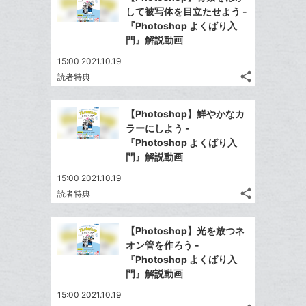
シ
シ
で
LINE
マ
して被写体を目立たせよう -
ェ
ェ
シ
で
ー
『Photoshop よくばり入
は
ア
ア
ェ
門』解説動画
送
ク
す
て
る
ア
る
に
な
15:00 2021.10.19
追
share
ブ
読者特典
記
Twitter
加
ッ
事
で
Facebook
ク
を
【Photoshop】鮮やかなカ
シ
シ
で
LINE
マ
ラーにしよう -
ェ
ェ
シ
で
ー
『Photoshop よくばり入
は
ア
ア
ェ
門』解説動画
送
ク
す
て
る
ア
る
に
な
15:00 2021.10.19
追
share
ブ
読者特典
記
Twitter
加
ッ
事
で
Facebook
ク
を
【Photoshop】光を放つネ
シ
シ
で
LINE
マ
オン管を作ろう -
ェ
ェ
シ
で
ー
『Photoshop よくばり入
は
ア
ア
ェ
門』解説動画
送
ク
す
て
る
ア
る
に
な
15:00 2021.10.19