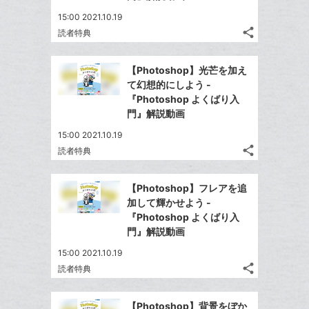
15:00 2021.10.19
share
読者特典
記
Twitter
事
で
Facebook
を
【Photoshop】光芒を加え
シ
シ
で
LINE
て幻想的にしよう -
ェ
ェ
シ
で
『Photoshop よくばり入
は
ア
ア
ェ
門』解説動画
送
す
て
る
ア
る
な
15:00 2021.10.19
share
ブ
読者特典
記
Twitter
ッ
事
で
Facebook
ク
を
【Photoshop】フレアを追
シ
シ
で
LINE
マ
加して輝かせよう -
ェ
ェ
シ
で
ー
『Photoshop よくばり入
は
ア
ア
ェ
門』解説動画
送
ク
す
て
る
ア
る
に
な
15:00 2021.10.19
追
share
ブ
読者特典
記
Twitter
加
ッ
事
で
Facebook
ク
を
【Photoshop】背景をぼか