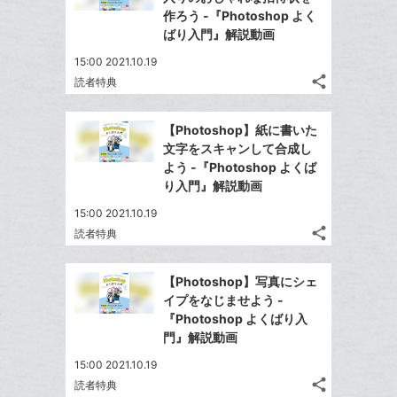
ェ
ェ
シ
で
ー
作ろう -『Photoshop よく
は
ア
ア
ェ
ばり入門』解説動画
送
ク
す
て
る
ア
る
に
な
15:00 2021.10.19
追
share
ブ
読者特典
記
Twitter
加
ッ
事
で
Facebook
ク
を
【Photoshop】紙に書いた
シ
シ
で
LINE
マ
文字をスキャンして合成し
ェ
ェ
シ
で
ー
よう -『Photoshop よくば
は
ア
ア
ェ
り入門』解説動画
送
ク
す
て
る
ア
る
に
な
15:00 2021.10.19
追
share
ブ
読者特典
記
Twitter
加
ッ
事
で
Facebook
ク
を
【Photoshop】写真にシェ
シ
シ
で
LINE
マ
イプをなじませよう -
ェ
ェ
シ
で
ー
『Photoshop よくばり入
は
ア
ア
ェ
門』解説動画
送
ク
す
て
る
ア
る
に
な
15:00 2021.10.19
追
share
ブ
読者特典
記