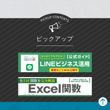
ー
ク
に
追
加
ピックアップ