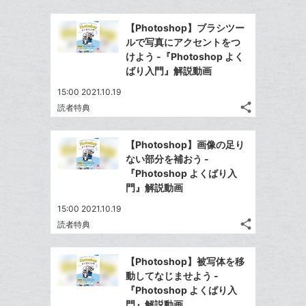
Twitter
加
ッ
事
で
Facebook
ク
を
【Photoshop】ブラシツー
シ
シ
で
LINE
マ
ルで写真にアクセントをつ
ェ
ェ
シ
で
ー
けよう -『Photoshop よく
は
ア
ア
ェ
ばり入門』解説動画
送
ク
す
て
る
ア
る
に
な
15:00 2021.10.19
追
share
ブ
読者特典
記
Twitter
加
ッ
事
で
Facebook
ク
を
【Photoshop】画像の足り
シ
シ
で
LINE
マ
ない部分を補おう -
ェ
ェ
シ
で
ー
『Photoshop よくばり入
は
ア
ア
ェ
門』解説動画
送
ク
す
て
る
ア
る
に
な
15:00 2021.10.19
追
share
ブ
読者特典
記
Twitter
加
ッ
事
で
Facebook
ク
を
【Photoshop】被写体を移
シ
シ
で
LINE
マ
動してなじませよう -
ェ
ェ
シ
で
ー
『Photoshop よくばり入
は
ア
ア
ェ
門』解説動画