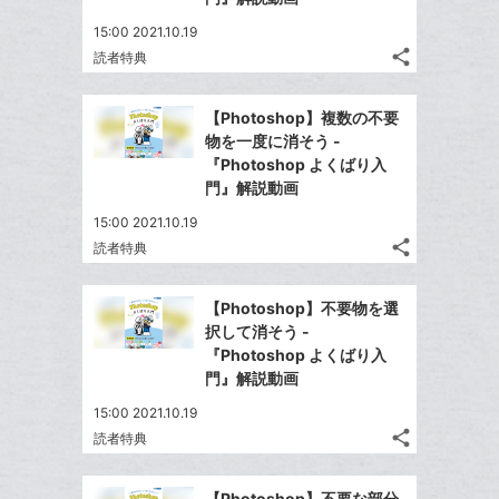
送
ク
す
て
る
ア
る
に
な
15:00 2021.10.19
追
share
ブ
読者特典
記
Twitter
加
ッ
事
で
Facebook
ク
を
【Photoshop】複数の不要
シ
シ
で
LINE
マ
物を一度に消そう -
ェ
ェ
シ
で
ー
『Photoshop よくばり入
は
ア
ア
ェ
門』解説動画
送
ク
す
て
る
ア
る
に
な
15:00 2021.10.19
追
share
ブ
読者特典
記
Twitter
加
ッ
事
で
Facebook
ク
を
【Photoshop】不要物を選
シ
シ
で
LINE
マ
択して消そう -
ェ
ェ
シ
で
ー
『Photoshop よくばり入
は
ア
ア
ェ
門』解説動画
送
ク
す
て
る
ア
る
に
な
15:00 2021.10.19
追
share
ブ
読者特典
記
Twitter
加
ッ
事
で
Facebook
ク
を
【Photoshop】不要な部分