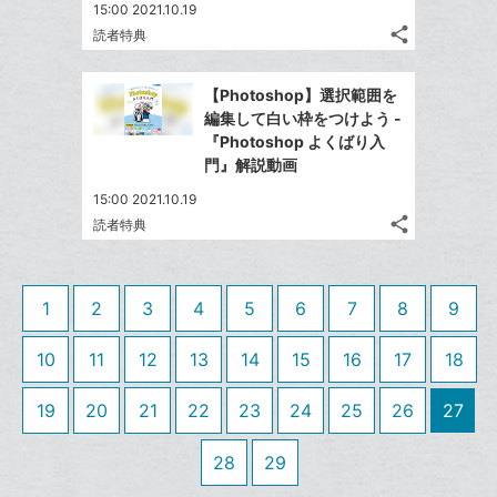
追
15:00 2021.10.19
ブ
share
加
読者特典
ッ
記
Twitter
ク
事
で
Facebook
を
マ
【Photoshop】選択範囲を
シ
シ
で
LINE
ー
編集して白い枠をつけよう -
ェ
ェ
シ
で
『Photoshop よくばり入
ク
は
ア
ア
ェ
門』解説動画
送
す
に
て
る
ア
る
追
な
15:00 2021.10.19
share
加
ブ
読者特典
記
Twitter
ッ
事
で
Facebook
ク
を
シ
シ
で
LINE
マ
1
2
3
4
5
6
7
8
9
ェ
ェ
シ
で
ー
は
ア
ア
ェ
送
ク
す
10
11
12
13
14
15
16
17
18
て
る
ア
る
に
な
19
20
21
22
23
24
25
26
27
追
ブ
加
ッ
28
29
ク
マ