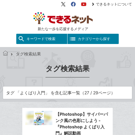
できるネットについて
X（旧
Facebook
YouTube
Twitter）
新たな一歩を応援するメディア
キーワードで検索
カテゴリーから探す
タグ検索結果
で
き
タグ検索結果
る
ネ
ッ
ト
タグ 「よくばり入門」 を含む記事一覧（27 / 29ページ）
【Photoshop】サイバーパ
ンク風の色彩にしよう -
『Photoshop よくばり入
門』解説動画