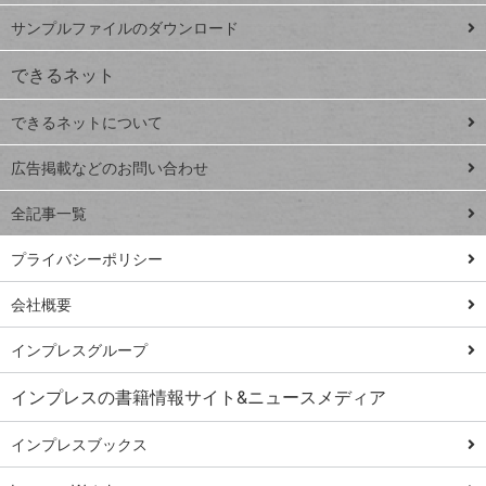
iPhone
ー
サンプルファイルのダウンロード
VLOOKUP
ジ
できるネット
連載
できるネットについて
Excel Q&A
close
閉じ
トイアンナ流仕
広告掲載などのお問い合わせ
る
事術
全記事一覧
PowerAutomate
ではじめる業務
プライバシーポリシー
の完全自動化
会社概要
AI議事録作成術
Windows 11
インプレスグループ
Q&A
インプレスの書籍情報サイト&ニュースメディア
Teams踏み込み
活用術
インプレスブックス
Excel講師の仕事