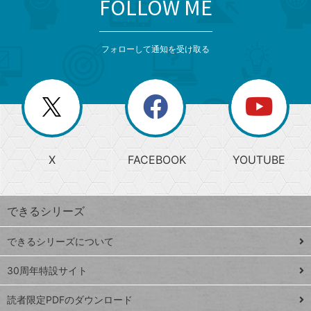
FOLLOW ME
search
format_list_bulleted
検
カ
検
カ
索
テ
メ
ゴ
索
テ
ニ
リ
フォローして通知を受け取る
ゴ
ュ
ー
ー
一
リ
を
覧
閉
を
ー
じ
閉
か
る
じ
る
search
ら
急
X
FACEBOOK
YOUTUBE
探
上
検
昇
索
す
ワ
できるシリーズ
ー
ド
できるシリーズについて
Google
ト
スプレ
ッ
30周年特設サイト
ッドシ
プ
読者限定PDFのダウンロード
ート
ペ