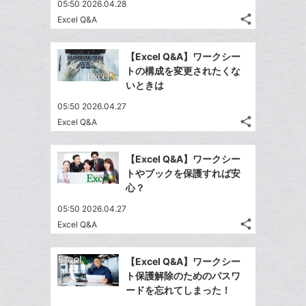
ア
05:50 2026.04.28
ェ
ー
送
す
て
share
Excel Q&A
る
ア
ク
る
な
記
Twitter
に
事
ブ
で
Facebook
を
追
【Excel Q&A】ワークシー
ッ
シ
シ
で
LINE
トの構成を変更されたくな
加
ク
ェ
ェ
シ
で
いときは
は
ア
マ
ア
ェ
送
す
て
05:50 2026.04.27
ー
る
ア
る
な
share
Excel Q&A
ク
記
Twitter
ブ
に
事
で
Facebook
ッ
を
追
【Excel Q&A】ワークシー
シ
シ
で
ク
LINE
トやブックを保護すれば安
加
ェ
ェ
シ
マ
で
心？
は
ア
ア
ェ
ー
送
す
て
05:50 2026.04.27
る
ア
ク
る
な
share
Excel Q&A
記
に
Twitter
ブ
事
追
で
Facebook
ッ
を
【Excel Q&A】ワークシー
加
シ
シ
で
ク
LINE
ト保護解除のためのパスワ
ェ
ェ
シ
マ
で
ードを忘れてしまった！
は
ア
ア
ェ
ー
送