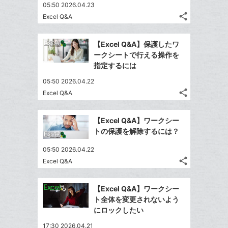
送
す
て
05:50 2026.04.23
る
ア
ク
る
な
share
Excel Q&A
記
に
Twitter
ブ
事
追
で
Facebook
ッ
を
【Excel Q&A】保護したワ
加
シ
シ
で
ク
LINE
ークシートで行える操作を
ェ
ェ
シ
マ
で
指定するには
は
ア
ア
ェ
ー
送
す
て
05:50 2026.04.22
る
ア
ク
る
な
share
Excel Q&A
記
に
Twitter
ブ
事
追
で
Facebook
ッ
を
【Excel Q&A】ワークシー
加
シ
シ
で
ク
LINE
トの保護を解除するには？
ェ
ェ
シ
マ
で
は
ア
ア
05:50 2026.04.22
ェ
ー
送
す
て
share
Excel Q&A
る
ア
ク
る
な
記
Twitter
に
事
ブ
で
Facebook
を
追
【Excel Q&A】ワークシー
ッ
シ
シ
で
LINE
ト全体を変更されないよう
加
ク
ェ
ェ
シ
で
にロックしたい
は
ア
マ
ア
ェ
送
す
て
17:30 2026.04.21