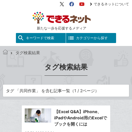
できるネットについて
X（旧
Facebook
YouTube
Twitter）
新たな一歩を応援するメディア
キーワードで検索
カテゴリーから探す
タグ検索結果
で
き
タグ検索結果
る
ネ
ッ
ト
タグ 「共同作業」 を含む記事一覧（1 / 2ページ）
【Excel Q&A】iPhone、
iPadやAndroid用のExcelで
ブックを開くには