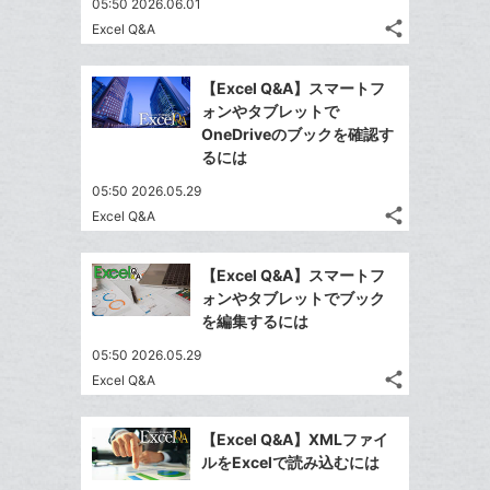
05:50 2026.06.01
share
Excel Q&A
記
Twitter
事
で
Facebook
を
【Excel Q&A】スマートフ
シ
シ
で
LINE
ォンやタブレットで
ェ
ェ
シ
で
OneDriveのブックを確認す
は
ア
ア
ェ
るには
送
す
て
る
ア
る
な
05:50 2026.05.29
share
ブ
Excel Q&A
記
Twitter
ッ
事
で
Facebook
ク
を
【Excel Q&A】スマートフ
シ
シ
で
LINE
マ
ォンやタブレットでブック
ェ
ェ
シ
で
ー
を編集するには
は
ア
ア
ェ
送
ク
す
て
05:50 2026.05.29
る
ア
る
に
な
share
Excel Q&A
記
Twitter
追
ブ
事
で
加
Facebook
ッ
を
【Excel Q&A】XMLファイ
シ
シ
で
ク
LINE
ルをExcelで読み込むには
ェ
ェ
シ
マ
で
は