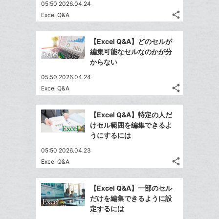
す
て
05:50 2026.04.24
る
ア
ク
る
な
share
Excel Q&A
記
に
Twitter
ブ
事
追
で
Facebook
ッ
を
【Excel Q&A】どのセルが
加
シ
シ
で
ク
LINE
編集可能なセルなのかが分
ェ
ェ
シ
マ
で
からない
は
ア
ア
ェ
ー
送
す
て
05:50 2026.04.24
る
ア
ク
る
な
share
Excel Q&A
記
に
Twitter
ブ
事
追
で
Facebook
ッ
を
【Excel Q&A】特定の人だ
加
シ
シ
で
ク
LINE
けセル範囲を編集できるよ
ェ
ェ
シ
マ
で
うにするには
は
ア
ア
ェ
ー
送
す
て
05:50 2026.04.23
る
ア
ク
る
な
share
Excel Q&A
記
に
Twitter
ブ
事
追
で
Facebook
ッ
を
【Excel Q&A】一部のセル
加
シ
シ
で
ク
LINE
だけを編集できるように設
ェ
ェ
シ
マ
で
定するには
は
ア
ア
ェ
ー