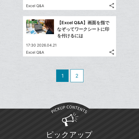
ー
る
ア
る
な
share
Excel Q&A
ク
記
Twitter
ブ
に
事
で
Facebook
ッ
を
追
【Excel Q&A】画面を指で
シ
シ
で
ク
LINE
なぞってワークシートに印
加
ェ
ェ
シ
マ
で
を付けるには
は
ア
ア
ェ
ー
送
す
て
17:30 2026.04.21
る
ア
ク
る
な
share
Excel Q&A
記
に
Twitter
ブ
事
追
で
Facebook
ッ
を
加
シ
シ
で
ク
LINE
1
2
ェ
ェ
シ
マ
で
は
ア
ア
ェ
ー
送
す
て
る
ア
ク
る
な
に
ブ
追
ッ
加
ク
マ
ピックアップ
ー