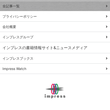
事術
全記事一覧
PowerAutomate
ではじめる業務
プライバシーポリシー
の完全自動化
会社概要
AI議事録作成術
Windows 11
インプレスグループ
Q&A
インプレスの書籍情報サイト&ニュースメディア
Teams踏み込み
活用術
インプレスブックス
Excel講師の仕事
Impress Watch
術
エクセル時短
パワポ時短
Windows Tips
神保町ペロリ旅
俺のメルカリ