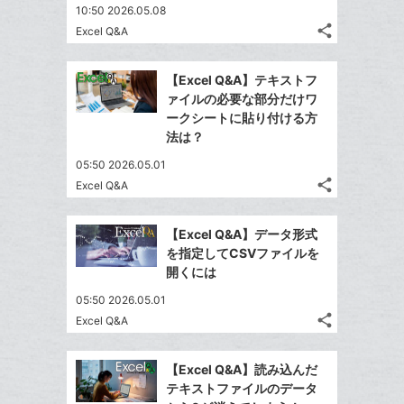
ア
ア
10:50 2026.05.08
ェ
ー
送
す
て
share
Excel Q&A
る
ア
ク
る
な
記
Twitter
に
事
ブ
で
Facebook
を
追
【Excel Q&A】テキストフ
ッ
シ
シ
で
LINE
ァイルの必要な部分だけワ
加
ク
ェ
ェ
シ
で
ークシートに貼り付ける方
は
ア
マ
ア
ェ
法は？
送
す
て
ー
る
ア
る
な
05:50 2026.05.01
ク
share
ブ
Excel Q&A
に
記
Twitter
ッ
事
追
で
Facebook
ク
を
【Excel Q&A】データ形式
加
シ
シ
で
LINE
マ
を指定してCSVファイルを
ェ
ェ
シ
で
ー
開くには
は
ア
ア
ェ
送
ク
す
て
05:50 2026.05.01
る
ア
る
に
な
share
Excel Q&A
記
Twitter
追
ブ
事
で
加
Facebook
ッ
を
【Excel Q&A】読み込んだ
シ
シ
で
ク
LINE
テキストファイルのデータ
ェ
ェ
シ