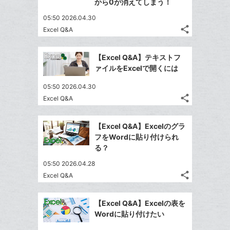
マ
で
から0が消えてしまう！
は
ア
ア
ェ
ー
送
す
て
05:50 2026.04.30
る
ア
ク
る
な
share
Excel Q&A
記
に
Twitter
ブ
事
追
で
Facebook
ッ
を
【Excel Q&A】テキストフ
加
シ
シ
で
ク
LINE
ァイルをExcelで開くには
ェ
ェ
シ
マ
で
は
ア
ア
05:50 2026.04.30
ェ
ー
送
す
て
share
Excel Q&A
る
ア
ク
る
な
記
Twitter
に
事
ブ
で
Facebook
を
追
【Excel Q&A】Excelのグラ
ッ
シ
シ
で
LINE
フをWordに貼り付けられ
加
ク
ェ
ェ
シ
で
る？
は
ア
マ
ア
ェ
送
す
て
05:50 2026.04.28
ー
る
ア
る
な
share
Excel Q&A
ク
記
Twitter
ブ
に
事
で
Facebook
ッ
を
追
【Excel Q&A】Excelの表を
シ
シ
で
ク
LINE
Wordに貼り付けたい
加
ェ
ェ
シ
マ
で
は
ア