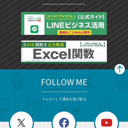
ク
に
追
加
FOLLOW ME
search
format_list_bulleted
検
カ
検
カ
索
テ
メ
ゴ
索
テ
ニ
リ
フォローして通知を受け取る
ゴ
ュ
ー
ー
一
リ
を
覧
閉
を
ー
じ
閉