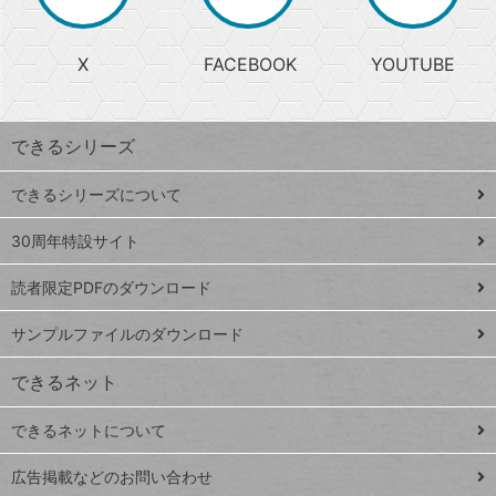
か
る
じ
る
search
ら
急
X
FACEBOOK
YOUTUBE
探
上
検
昇
索
す
ワ
できるシリーズ
ー
ド
できるシリーズについて
Google
ト
スプレ
ッ
30周年特設サイト
ッドシ
プ
読者限定PDFのダウンロード
ート
ペ
iPhone
ー
サンプルファイルのダウンロード
VLOOKUP
ジ
できるネット
連載
できるネットについて
Excel Q&A
close
閉じ
トイアンナ流仕
広告掲載などのお問い合わせ
る