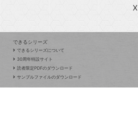
急上昇ワード
X
探
Googleスプレッドシート
iPhone
VLOOKUP
す
できるシリーズ
close
できるシリーズについて
閉
ト
じ
ッ
30周年特設サイト
る
プ
読者限定PDFのダウンロード
ペ
サンプルファイルのダウンロード
ー
ジ
連載
Excel Q&A
トイアンナ流仕
事術