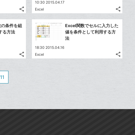
送
送
す
す
て
て
10:30 2015.04.17
る
る
ア
ア
ク
ク
る
る
な
な
share
share
Excel
記
記
に
Twitter
に
Twitte
ブ
ブ
事
事
追
で
追
で
Facebook
Faceb
ッ
ッ
を
を
複数の条件を組
Excel関数でセルに入力した
加
シ
加
シ
シ
シ
で
で
ク
ク
LINE
LINE
する方法
値を条件として利用する方
ェ
ェ
ェ
ェ
シ
シ
マ
マ
で
で
法
は
は
ア
ア
ア
ア
ェ
ェ
ー
ー
送
送
す
す
て
て
18:30 2015.04.16
る
る
ア
ア
ク
ク
る
る
な
な
share
share
Excel
記
記
に
Twitter
に
Twitte
ブ
ブ
事
事
追
で
追
で
Facebook
Faceb
ッ
ッ
を
を
加
シ
加
シ
シ
シ
で
で
ク
ク
LINE
LINE
11
ェ
ェ
ェ
ェ
シ
シ
マ
マ
で
で
は
は
ア
ア
ア
ア
ェ
ェ
ー
ー
送
送
す
す
て
て
る
る
ア
ア
ク
ク
る
る
な
な
に
に
ブ
ブ
追
追
ッ
ッ
加
加
ク
ク
マ
マ