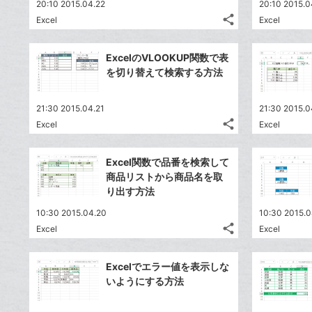
20:10 2015.04.22
20:10 2015.0
share
Excel
Excel
記
Twitter
事
で
Facebook
を
ExcelのVLOOKUP関数で表
シ
シ
で
LINE
を切り替えて検索する方法
ェ
ェ
シ
で
は
ア
ア
ェ
送
す
て
21:30 2015.04.21
21:30 2015.0
る
ア
る
な
share
Excel
Excel
記
Twitter
ブ
事
で
Facebook
ッ
を
Excel関数で品番を検索して
シ
シ
で
ク
LINE
商品リストから商品名を取
ェ
ェ
シ
マ
で
り出す方法
は
ア
ア
ェ
ー
送
す
て
10:30 2015.04.20
10:30 2015.0
る
ア
ク
る
な
share
Excel
Excel
記
に
Twitter
ブ
事
追
で
Facebook
ッ
を
Excelでエラー値を表示しな
加
シ
シ
で
ク
LINE
いようにする方法
ェ
ェ
シ
マ
で
は
ア
ア
ェ
ー