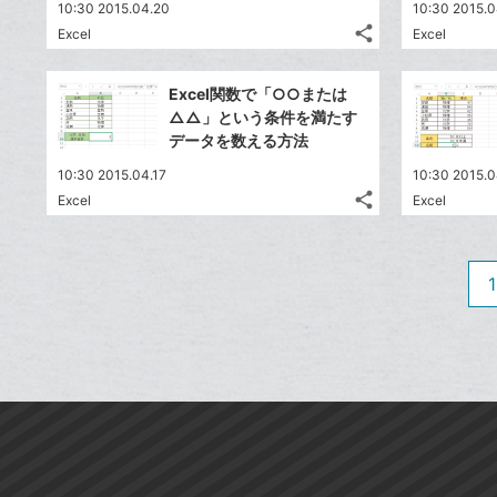
送
す
て
10:30 2015.04.20
10:30 2015.0
る
ア
ク
る
な
share
Excel
Excel
記
に
Twitter
ブ
事
追
で
Facebook
ッ
を
Excel関数で「○○または
加
シ
シ
で
ク
LINE
△△」という条件を満たす
ェ
ェ
シ
マ
で
データを数える方法
は
ア
ア
ェ
ー
送
す
て
10:30 2015.04.17
10:30 2015.0
る
ア
ク
る
な
share
Excel
Excel
記
に
Twitter
ブ
事
追
で
Facebook
ッ
を
加
シ
シ
で
ク
LINE
1
ェ
ェ
シ
マ
で
は
ア
ア
ェ
ー
送
す
て
る
ア
ク
る
な
に
ブ
追
ッ
加
ク
マ