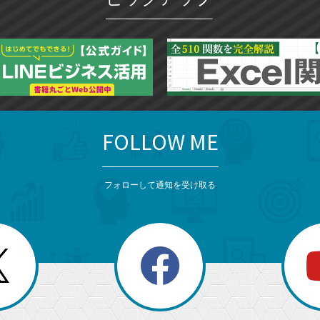
ー
ク
に
追
加
FOLLOW ME
フォローして通知を受け取る
search
検
索