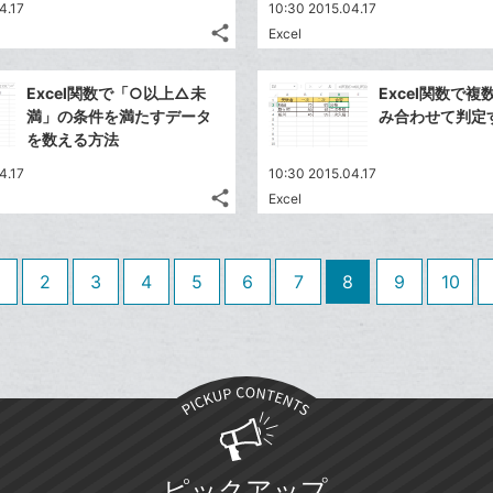
送
す
て
4.17
10:30 2015.04.17
る
ア
ク
る
な
share
Excel
記
に
Twitter
ブ
事
追
で
Facebook
ッ
を
Excel関数で「○以上△未
Excel関数で
加
シ
シ
で
ク
LINE
満」の条件を満たすデータ
み合わせて判定
ェ
ェ
シ
マ
で
を数える方法
は
ア
ア
ェ
ー
送
す
て
4.17
10:30 2015.04.17
る
ア
ク
る
な
share
Excel
記
に
Twitter
ブ
事
追
で
Facebook
ッ
を
加
シ
シ
で
ク
LINE
2
3
4
5
6
7
8
9
10
ェ
ェ
シ
マ
で
は
ア
ア
ェ
ー
送
す
て
る
ア
ク
る
な
に
ブ
追
ッ
加
ク
マ
ピックアップ