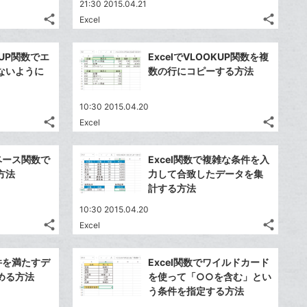
21:30 2015.04.21
share
share
Excel
記
記
Twitter
Twitte
事
事
で
で
Facebook
Faceb
を
を
KUP関数でエ
ExcelでVLOOKUP関数を複
シ
シ
シ
シ
で
で
LINE
LINE
ないように
数の行にコピーする方法
ェ
ェ
ェ
ェ
シ
シ
で
で
は
は
ア
ア
ア
ア
ェ
ェ
送
送
す
す
て
て
10:30 2015.04.20
る
る
ア
ア
る
る
な
な
share
share
Excel
記
記
Twitter
Twitte
ブ
ブ
事
事
で
で
Facebook
Faceb
ッ
ッ
を
を
タベース関数で
Excel関数で複雑な条件を入
シ
シ
シ
シ
で
で
ク
ク
LINE
LINE
方法
力して合致したデータを集
ェ
ェ
ェ
ェ
シ
シ
マ
マ
で
で
計する方法
は
は
ア
ア
ア
ア
ェ
ェ
ー
ー
送
送
す
す
て
て
10:30 2015.04.20
る
る
ア
ア
ク
ク
る
る
な
な
share
share
Excel
記
記
に
Twitter
に
Twitte
ブ
ブ
事
事
追
で
追
で
Facebook
Faceb
ッ
ッ
を
を
条件を満たすデ
Excel関数でワイルドカード
加
シ
加
シ
シ
シ
で
で
ク
ク
LINE
LINE
める方法
を使って「○○を含む」とい
ェ
ェ
ェ
ェ
シ
シ
マ
マ
で
で
う条件を指定する方法
は
は
ア
ア
ア
ア
ェ
ェ
ー
ー