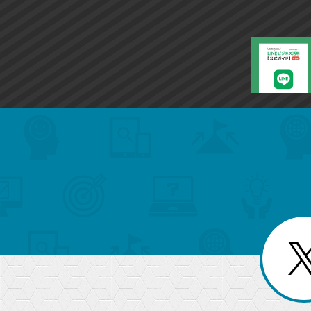
ー
ク
に
追
加
search
format_list_bulleted
検
カ
検
カ
索
テ
メ
ゴ
索
テ
ニ
リ
ュ
ー
ゴ
ー
一
を
覧
リ
閉
を
じ
閉
ー
る
じ
る
か
ら