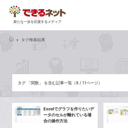
新たな一歩を応援するメディア
タグ検索結果
で
き
る
ネ
ッ
ト
タグ 「関数」 を含む記事一覧（8 / 11ページ）
Excelでグラフを作りたいデ
ータのセルが離れている場
合の操作方法