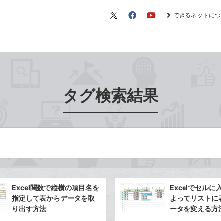
できるネットにつ
X（旧
Facebook
YouTube
Twitter）
タグ検索結果
Excel関数で縦横の項目名を
Excelでセル
指定して表からデータを取
よってリストに
り出す方法
ータを変える方