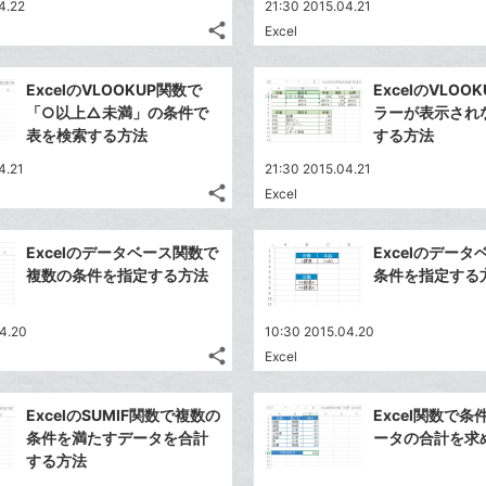
4.22
21:30 2015.04.21
share
Excel
記
Twitter
事
で
Facebook
を
ExcelのVLOOKUP関数で
ExcelのVLOO
シ
シ
で
LINE
「○以上△未満」の条件で
ラーが表示され
ェ
ェ
シ
で
表を検索する方法
する方法
は
ア
ア
ェ
送
す
て
4.21
21:30 2015.04.21
る
ア
る
な
share
Excel
記
Twitter
ブ
事
で
Facebook
ッ
を
Excelのデータベース関数で
Excelのデー
シ
シ
で
ク
LINE
複数の条件を指定する方法
条件を指定する
ェ
ェ
シ
マ
で
は
ア
ア
ェ
ー
送
す
て
4.20
10:30 2015.04.20
る
ア
ク
る
な
share
Excel
記
に
Twitter
ブ
事
追
で
Facebook
ッ
を
ExcelのSUMIF関数で複数の
Excel関数で
加
シ
シ
で
ク
LINE
条件を満たすデータを合計
ータの合計を求
ェ
ェ
シ
マ
で
する方法
は
ア
ア
ェ
ー