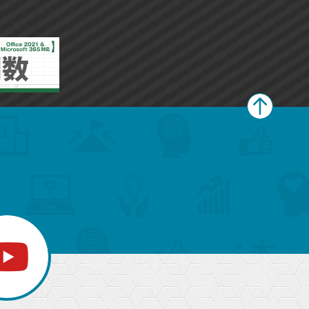
ー
ー
ク
ク
に
に
追
追
加
加
ペ
ー
ジ
上
部
へ