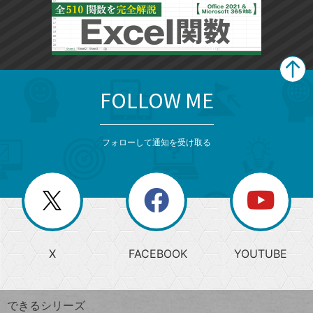
FOLLOW ME
search
format_list_bulleted
検
カ
検
カ
索
テ
メ
ゴ
索
テ
ニ
リ
フォローして通知を受け取る
ゴ
ュ
ー
ー
一
リ
を
覧
閉
を
ー
じ
閉
か
る
じ
る
search
ら
急
X
FACEBOOK
YOUTUBE
探
上
検
昇
索
す
ワ
できるシリーズ
ー