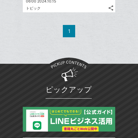
06:00 2024.10.15
share
トピック
記
Twitter
事
で
Facebook
を
シ
シ
で
LINE
1
ェ
ェ
シ
で
は
ア
ア
ェ
送
す
て
る
ア
る
な
ブ
ッ
ク
マ
ピックアップ
ー
ク
に
追
加