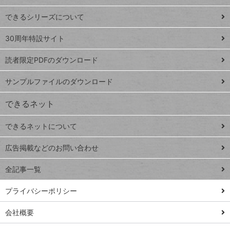
ド
できるシリーズについて
Google
ト
スプレ
ッ
30周年特設サイト
ッドシ
プ
読者限定PDFのダウンロード
ート
ペ
iPhone
ー
サンプルファイルのダウンロード
VLOOKUP
ジ
できるネット
連載
できるネットについて
Excel Q&A
close
閉じ
トイアンナ流仕
広告掲載などのお問い合わせ
る
事術
全記事一覧
PowerAutomate
ではじめる業務
プライバシーポリシー
の完全自動化
会社概要
AI議事録作成術