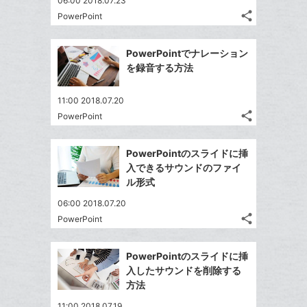
06:00 2018.07.23
share
PowerPoint
記
Twitter
事
で
Facebook
を
PowerPointでナレーション
シ
シ
で
LINE
を録音する方法
ェ
ェ
シ
で
は
ア
ア
ェ
送
す
て
11:00 2018.07.20
る
ア
る
share
な
PowerPoint
記
Twitter
ブ
事
で
Facebook
ッ
を
PowerPointのスライドに挿
シ
シ
で
LINE
ク
入できるサウンドのファイ
ェ
ェ
シ
で
マ
ル形式
は
ア
ア
ェ
送
ー
す
て
06:00 2018.07.20
る
ア
る
ク
な
share
PowerPoint
記
Twitter
に
ブ
事
で
追
Facebook
ッ
を
PowerPointのスライドに挿
シ
加
シ
で
ク
LINE
入したサウンドを削除する
ェ
ェ
シ
マ
で
方法
は
ア
ア
ェ
ー
送
す
て
11:00 2018.07.19