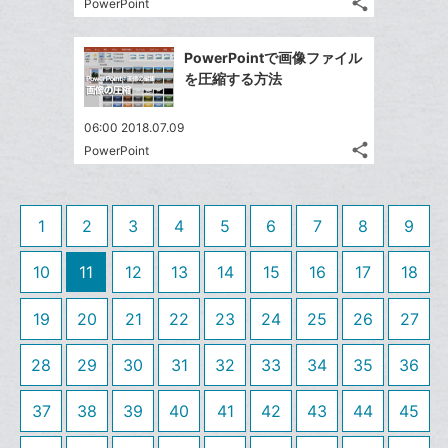
る
share
な
PowerPoint
記
Twitter
に
ブ
事
で
Facebook
追
を
ッ
PowerPointで画像ファイル
シ
シ
で
加
LINE
ク
を圧縮する方法
ェ
ェ
シ
で
マ
は
ア
ア
ェ
送
す
ー
て
06:00 2018.07.09
る
ア
る
ク
share
な
PowerPoint
記
Twitter
に
ブ
事
で
Facebook
追
ッ
を
シ
シ
で
加
LINE
ク
1
2
3
4
5
6
7
8
9
ェ
ェ
シ
で
マ
は
ア
ア
ェ
送
ー
す
10
11
12
13
14
15
16
17
18
て
る
ア
る
ク
な
19
20
21
22
23
24
25
26
に
27
ブ
追
ッ
28
29
30
31
32
33
34
35
36
加
ク
マ
37
38
39
40
41
42
43
44
45
ー
ク