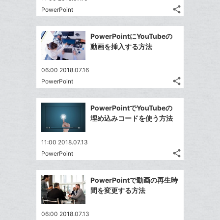
る
ア
ク
る
share
な
PowerPoint
記
Twitter
に
ブ
事
で
追
Facebook
ッ
を
PowerPointにYouTubeの
シ
加
シ
で
LINE
ク
動画を挿入する方法
ェ
ェ
シ
で
マ
は
ア
ア
ェ
送
ー
す
て
06:00 2018.07.16
る
ア
る
ク
share
な
PowerPoint
記
Twitter
に
ブ
事
で
Facebook
追
ッ
を
PowerPointでYouTubeの
シ
シ
で
加
LINE
ク
埋め込みコードを使う方法
ェ
ェ
シ
で
マ
は
ア
ア
ェ
送
ー
す
て
11:00 2018.07.13
る
ア
る
ク
share
な
PowerPoint
記
Twitter
に
ブ
事
で
Facebook
追
ッ
を
PowerPointで動画の再生時
シ
シ
で
加
LINE
ク
間を変更する方法
ェ
ェ
シ
で
マ
は
ア
ア
ェ
送
ー
す
て
06:00 2018.07.13