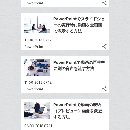
る
ア
る
ク
share
な
PowerPoint
記
Twitter
に
ブ
事
で
Facebook
追
を
ッ
PowerPointでスライドショ
シ
シ
で
加
LINE
ク
ーの実行時に動画を全画面
ェ
ェ
シ
で
で表示する方法
マ
は
ア
ア
ェ
送
す
ー
て
11:00 2018.07.12
る
ア
る
ク
な
share
PowerPoint
記
Twitter
に
ブ
事
で
Facebook
追
ッ
を
PowerPointで動画の再生中
シ
シ
で
加
ク
LINE
に別の音声を流す方法
ェ
ェ
シ
マ
で
は
ア
ア
ェ
ー
送
す
て
11:00 2018.07.12
る
ア
ク
る
share
な
PowerPoint
記
Twitter
に
ブ
事
で
追
Facebook
ッ
を
PowerPointで動画の表紙
シ
加
シ
で
LINE
ク
（プレビュー）画像を変更
ェ
ェ
シ
で
マ
する方法
は
ア
ア
ェ
送
ー
す
て
06:00 2018.07.11
る
ア