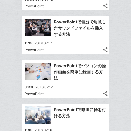
る
ア
ク
る
share
な
PowerPoint
記
Twitter
に
ブ
事
で
追
Facebook
ッ
を
PowerPointで自分で用意し
シ
加
シ
で
LINE
ク
たサウンドファイルを挿入
ェ
ェ
シ
で
マ
する方法
は
ア
ア
ェ
送
ー
す
て
11:00 2018.07.17
る
ア
る
ク
な
share
PowerPoint
記
Twitter
に
ブ
事
で
追
Facebook
ッ
を
PowerPointでパソコンの操
シ
加
シ
で
ク
LINE
作画面を簡単に録画する方
ェ
ェ
シ
マ
で
法
は
ア
ア
ェ
ー
送
す
て
06:00 2018.07.17
る
ア
ク
る
な
share
PowerPoint
記
に
Twitter
ブ
事
追
で
Facebook
ッ
を
PowerPointで動画に枠を付
加
シ
シ
で
ク
LINE
ける方法
ェ
ェ
シ
マ
で
は
ア
ア
ェ
ー
送
す
て
11:00 2018.07.16