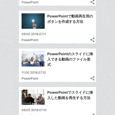
る
ク
な
share
PowerPoint
記
Twitter
に
ブ
事
で
追
Facebook
ッ
を
PowerPointで動画再生用の
シ
加
シ
で
ク
LINE
ボタンを作成する方法
ェ
ェ
シ
マ
で
は
ア
ア
ェ
ー
送
す
て
06:00 2018.07.11
る
ア
ク
る
share
な
PowerPoint
記
Twitter
に
ブ
事
で
追
Facebook
ッ
を
PowerPointのスライドに挿
シ
加
シ
で
LINE
ク
入できる動画のファイル形
ェ
ェ
シ
で
マ
式
は
ア
ア
ェ
送
ー
す
て
11:00 2018.07.10
る
ア
る
ク
な
share
PowerPoint
記
Twitter
に
ブ
事
で
追
Facebook
ッ
を
PowerPointでスライドに挿
シ
加
シ
で
ク
LINE
入した動画を再生する方法
ェ
ェ
シ
マ
で
は
ア
ア
ェ
ー
送
す
て
06:00 2018.07.10
る
ア
ク