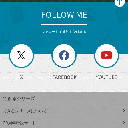
FOLLOW ME
search
format_list_bulleted
検
カ
検
カ
索
テ
メ
ゴ
索
テ
ニ
リ
フォローして通知を受け取る
ゴ
ュ
ー
ー
一
リ
を
覧
閉
を
ー
じ
閉
か
る
じ
る
search
ら
急
X
FACEBOOK
YOUTUBE
探
上
検
昇
索
す
ワ
できるシリーズ
ー
ド
できるシリーズについて
Google
ト
スプレ
ッ
30周年特設サイト