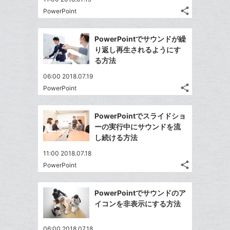
る
ア
ク
る
な
share
PowerPoint
記
に
Twitter
ブ
事
追
で
Facebook
ッ
を
PowerPointでサウンドが繰
加
シ
シ
で
ク
LINE
り返し再生されるようにす
ェ
ェ
シ
マ
で
る方法
は
ア
ア
ェ
ー
送
す
て
06:00 2018.07.19
る
ア
ク
る
な
share
PowerPoint
記
に
Twitter
ブ
事
追
で
Facebook
ッ
を
PowerPointでスライドショ
加
シ
シ
で
ク
LINE
ーの実行中にサウンドを流
ェ
ェ
シ
マ
で
し続ける方法
は
ア
ア
ェ
ー
送
す
て
11:00 2018.07.18
る
ア
ク
る
な
share
PowerPoint
記
に
Twitter
ブ
事
追
で
Facebook
ッ
を
PowerPointでサウンドのア
加
シ
シ
で
ク
LINE
イコンを非表示にする方法
ェ
ェ
シ
マ
で
は
ア
ア
ェ
ー
送
す
て
06:00 2018.07.18