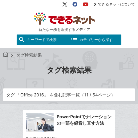
できるネットについて
X（旧
Facebook
YouTube
Twitter）
新たな一歩を応援するメディア
キーワードで検索
カテゴリーから探す
タグ検索結果
で
き
タグ検索結果
る
ネ
ッ
ト
タグ 「Office 2016」 を含む記事一覧（11 / 54ページ）
PowerPointでナレーション
の一部を録音し直す方法