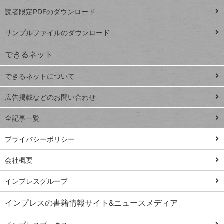
ッドシ
プ
読者限定PDFのダウンロード
ート
ペ
iPhone
ー
サンプルファイルのダウンロード
VLOOKUP
ジ
できるネット
連載
できるネットについて
Excel Q&A
close
閉じ
トイアンナ流仕
広告掲載などのお問い合わせ
る
事術
全記事一覧
PowerAutomate
ではじめる業務
プライバシーポリシー
の完全自動化
会社概要
AI議事録作成術
Windows 11
インプレスグループ
Q&A
インプレスの書籍情報サイト&ニュースメディア
Teams踏み込み
活用術