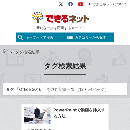
できるネットについて
X（旧
Facebook
YouTube
Twitter）
新たな一歩を応援するメディア
キーワードで検索
カテゴリーから探す
タグ検索結果
で
き
タグ検索結果
る
ネ
ッ
ト
タグ 「Office 2016」 を含む記事一覧（12 / 54ページ）
PowerPointで動画を挿入す
る方法