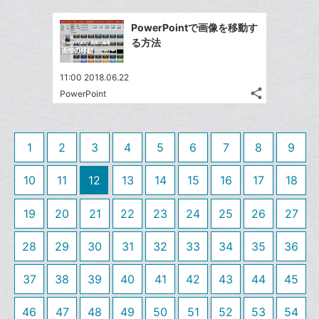
Twitter
に
ブ
事
で
Facebook
追
ッ
を
PowerPointで画像を移動す
シ
シ
で
加
LINE
ク
る方法
ェ
ェ
シ
で
マ
は
ア
ア
ェ
送
ー
す
て
11:00 2018.06.22
る
ア
る
ク
share
な
PowerPoint
記
Twitter
に
ブ
事
で
Facebook
追
ッ
を
シ
シ
で
加
LINE
ク
1
2
3
4
5
6
7
8
9
ェ
ェ
シ
で
マ
は
ア
ア
ェ
送
ー
す
10
11
12
13
14
15
16
17
18
て
る
ア
る
ク
な
19
20
21
22
23
24
25
26
に
27
ブ
追
ッ
28
29
30
31
32
33
34
35
36
加
ク
マ
37
38
39
40
41
42
43
44
45
ー
ク
46
47
48
49
50
51
52
53
54
に