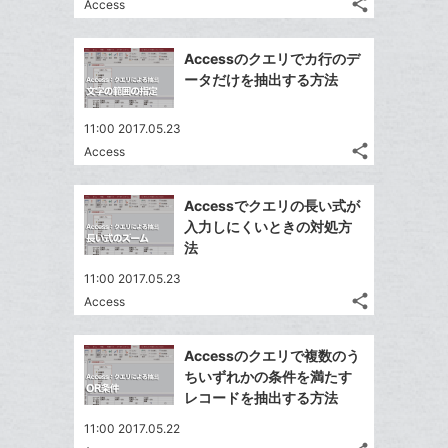
る
に
share
な
Access
記
Twitter
追
ブ
事
で
Facebook
加
ッ
を
Accessのクエリでカ行のデ
シ
シ
で
LINE
ク
ータだけを抽出する方法
ェ
ェ
シ
で
マ
は
ア
ア
ェ
送
ー
す
て
11:00 2017.05.23
る
ア
る
ク
share
な
Access
記
Twitter
に
ブ
事
で
Facebook
追
ッ
を
Accessでクエリの長い式が
シ
シ
で
加
LINE
ク
入力しにくいときの対処方
ェ
ェ
シ
で
マ
法
は
ア
ア
ェ
送
ー
す
て
11:00 2017.05.23
る
ア
る
ク
な
share
Access
記
Twitter
に
ブ
事
で
追
Facebook
ッ
を
Accessのクエリで複数のう
シ
加
シ
で
ク
LINE
ちいずれかの条件を満たす
ェ
ェ
シ
マ
で
レコードを抽出する方法
は
ア
ア
ェ
ー
送
す
て
11:00 2017.05.22
る
ア
ク
る