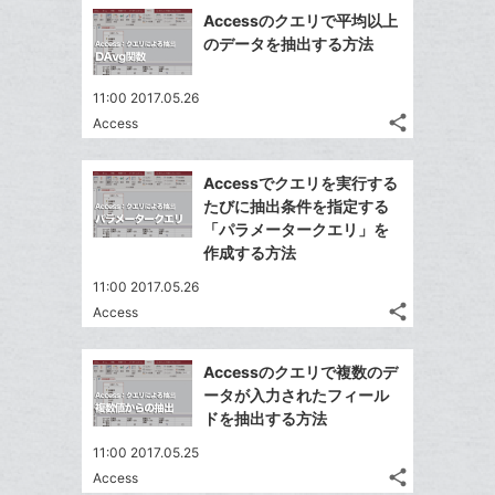
で
Facebook
ク
を
Accessのクエリで平均以上
シ
シ
で
LINE
マ
のデータを抽出する方法
ェ
ェ
シ
で
ー
は
ア
ア
ェ
送
ク
す
て
11:00 2017.05.26
る
ア
る
に
share
な
Access
記
Twitter
追
ブ
事
で
Facebook
加
ッ
を
Accessでクエリを実行する
シ
シ
で
LINE
ク
たびに抽出条件を指定する
ェ
ェ
シ
で
マ
「パラメータークエリ」を
は
ア
ア
ェ
作成する方法
送
ー
す
て
る
ア
る
ク
な
11:00 2017.05.26
に
share
ブ
Access
記
Twitter
追
ッ
事
で
Facebook
加
ク
を
Accessのクエリで複数のデ
シ
シ
で
LINE
マ
ータが入力されたフィール
ェ
ェ
シ
で
ー
ドを抽出する方法
は
ア
ア
ェ
送
ク
す
て
11:00 2017.05.25
る
ア
る
に
な
share
Access
記