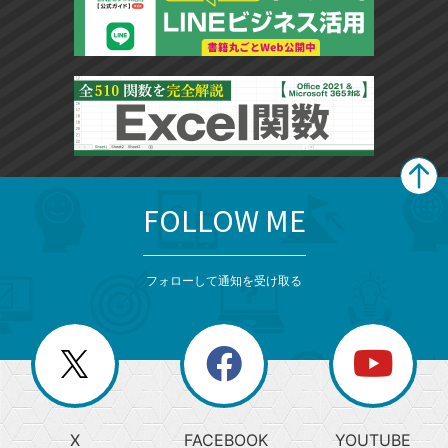
FOLLOW ME
search
format_list_bulleted
検
カ
検
カ
索
テ
メ
ゴ
索
テ
ニ
リ
フォローして通知を受け取る
ゴ
ュ
ー
ー
一
リ
を
覧
閉
を
ー
じ
閉
か
る
じ
る
search
ら
急
X
FACEBOOK
YOUTUBE