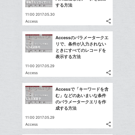
ェ
ェ
シ
で
ー
する方法
は
ア
ア
ェ
送
ク
す
て
11:00 2017.05.30
る
ア
る
に
な
share
Access
記
Twitter
追
ブ
事
で
加
Facebook
ッ
を
Accessのパラメータークエ
シ
シ
で
ク
LINE
リで、条件が入力されない
ェ
ェ
シ
マ
で
ときにすべてのレコードを
は
ア
ア
ェ
ー
表示する方法
送
す
て
る
ア
ク
る
な
11:00 2017.05.29
に
share
ブ
Access
記
Twitter
追
ッ
事
で
加
Facebook
ク
を
Accessで「キーワードを含
シ
シ
で
LINE
マ
む」などのあいまいな条件
ェ
ェ
シ
で
ー
のパラメータークエリを作
は
ア
ア
ェ
成する方法
送
ク
す
て
る
ア
る
に
な
11:00 2017.05.29
追
share
ブ
Access
記
Twitter
加
ッ
事