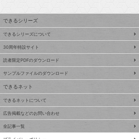
探
上
検
昇
索
す
ワ
できるシリーズ
ー
ド
できるシリーズについて
Google
ト
スプレ
ッ
30周年特設サイト
ッドシ
プ
読者限定PDFのダウンロード
ート
ペ
iPhone
ー
サンプルファイルのダウンロード
VLOOKUP
ジ
できるネット
連載
できるネットについて
Excel Q&A
close
閉じ
トイアンナ流仕
広告掲載などのお問い合わせ
る
事術
全記事一覧
PowerAutomate
ではじめる業務