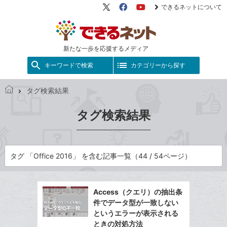
できるネットについて
X（旧
Facebook
YouTube
Twitter）
新たな一歩を応援するメディア
キーワードで検索
カテゴリーから探す
タグ検索結果
で
き
タグ検索結果
る
ネ
ッ
ト
タグ 「Office 2016」 を含む記事一覧（44 / 54ページ）
Access（クエリ）の抽出条
件でデータ型が一致しない
というエラーが表示される
ときの対処方法