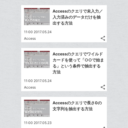
Twitter
追
ブ
事
で
加
Facebook
ッ
を
Accessのクエリで未入力／
シ
シ
で
ク
LINE
入力済みのデータだけを抽
ェ
ェ
シ
マ
で
出する方法
は
ア
ア
ェ
ー
送
す
て
11:00 2017.05.24
る
ア
ク
る
な
share
Access
記
に
Twitter
ブ
事
追
で
Facebook
ッ
を
Accessのクエリでワイルド
加
シ
シ
で
ク
LINE
カードを使って「○○で始ま
ェ
ェ
シ
マ
で
る」という条件で抽出する
は
ア
ア
ェ
ー
方法
送
す
て
る
ア
ク
る
な
11:00 2017.05.24
に
share
ブ
Access
記
Twitter
追
ッ
事
で
加
Facebook
ク
を
Accessのクエリで長さ0の
シ
シ
で
LINE
マ
文字列を抽出する方法
ェ
ェ
シ
で
ー
は
ア
ア
ェ
送
ク
す
て
11:00 2017.05.23
る
ア