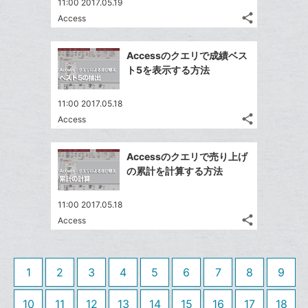
て
11:00 2017.05.19
る
ア
ク
る
な
share
Access
記
に
Twitter
ブ
事
追
で
Facebook
ッ
を
Accessのクエリで成績ベス
加
シ
シ
で
ク
LINE
ト5を表示する方法
ェ
ェ
シ
マ
で
は
ア
ア
ェ
ー
送
す
て
11:00 2017.05.18
る
ア
ク
る
share
な
Access
記
Twitter
に
ブ
事
で
追
Facebook
ッ
を
Accessのクエリで売り上げ
シ
加
シ
で
LINE
ク
の累計を計算する方法
ェ
ェ
シ
で
マ
は
ア
ア
ェ
送
ー
す
て
11:00 2017.05.18
る
ア
る
ク
share
な
Access
記
Twitter
に
ブ
事
で
Facebook
追
ッ
を
シ
シ
で
加
LINE
ク
1
2
3
4
5
6
7
8
9
ェ
ェ
シ
で
マ
は
ア
ア
ェ
送
ー
す
10
11
12
13
14
15
16
17
18
て