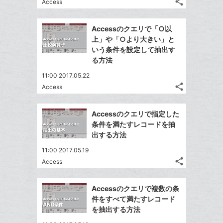
な
share
Access
記
に
Twitter
ブ
事
追
で
Facebook
ッ
を
Accessのクエリで「○以
加
シ
シ
で
ク
LINE
上」や「○より大きい」と
ェ
ェ
シ
マ
で
いう条件を設定して抽出す
は
ア
ア
ェ
ー
る方法
送
す
て
る
ア
ク
る
な
11:00 2017.05.22
に
share
ブ
Access
記
Twitter
追
ッ
事
で
加
Facebook
ク
を
Accessのクエリで指定した
シ
シ
で
LINE
マ
条件を満たすレコードを抽
ェ
ェ
シ
で
ー
出する方法
は
ア
ア
ェ
送
ク
す
て
11:00 2017.05.19
る
ア
る
に
な
share
Access
記
Twitter
追
ブ
事
で
加
Facebook
ッ
を
Accessのクエリで複数の条
シ
シ
で
ク
LINE
件をすべて満たすレコード
ェ
ェ
シ
マ
で
を抽出する方法
は
ア
ア
ェ
ー
送
す