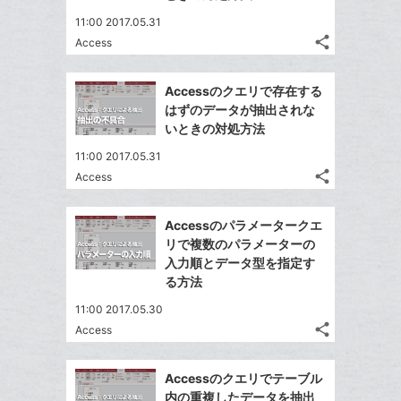
11:00 2017.05.31
share
Access
記
Twitter
事
で
Facebook
を
Accessのクエリで存在する
シ
シ
で
LINE
はずのデータが抽出されな
ェ
ェ
シ
で
いときの対処方法
は
ア
ア
ェ
送
す
て
11:00 2017.05.31
る
ア
る
な
share
Access
記
Twitter
ブ
事
で
Facebook
ッ
を
Accessのパラメータークエ
シ
シ
で
ク
LINE
リで複数のパラメーターの
ェ
ェ
シ
マ
で
入力順とデータ型を指定す
は
ア
ア
ェ
ー
る方法
送
す
て
る
ア
ク
る
な
11:00 2017.05.30
に
share
ブ
Access
記
Twitter
追
ッ
事
で
加
Facebook
ク
を
Accessのクエリでテーブル
シ
シ
で
LINE
マ
内の重複したデータを抽出