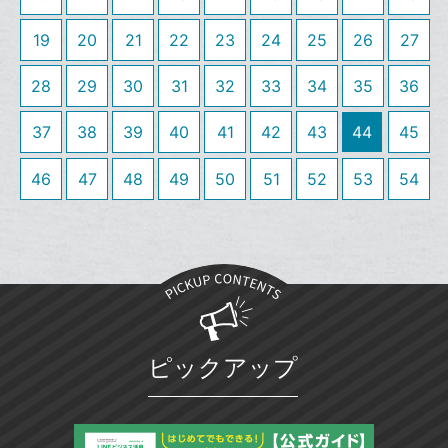
る
ア
る
ク
な
19
20
21
22
23
24
25
26
27
に
ブ
追
ッ
28
29
30
31
32
33
34
35
36
加
ク
マ
37
38
39
40
41
42
43
44
45
ー
ク
46
47
48
49
50
51
52
53
54
に
追
加
ピックアップ