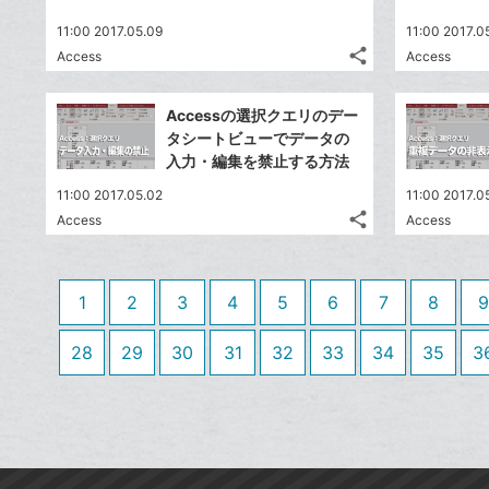
送
す
て
る
ア
ク
る
な
11:00 2017.05.09
11:00 2017.0
に
share
ブ
Access
Access
記
Twitter
追
ッ
事
で
加
Facebook
ク
を
Accessの選択クエリのデー
シ
シ
で
LINE
マ
タシートビューでデータの
ェ
ェ
シ
で
ー
入力・編集を禁止する方法
は
ア
ア
ェ
送
ク
す
て
11:00 2017.05.02
11:00 2017.0
る
ア
る
に
な
share
Access
Access
記
Twitter
追
ブ
事
で
加
Facebook
ッ
を
シ
シ
で
ク
LINE
1
2
3
4
5
6
7
8
9
ェ
ェ
シ
マ
で
は
ア
ア
ェ
ー
送
す
28
29
30
31
32
33
34
35
3
て
る
ア
ク
る
な
に
ブ
追
ッ
加
ク
マ