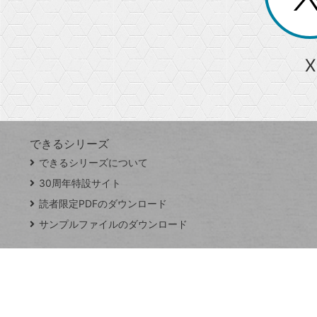
る
か
ら
急上昇ワード
X
探
Googleスプレッドシート
iPhone
VLOOKUP
す
できるシリーズ
close
できるシリーズについて
閉
ト
じ
ッ
30周年特設サイト
る
プ
読者限定PDFのダウンロード
ペ
サンプルファイルのダウンロード
ー
ジ
連載