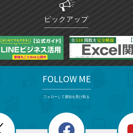
ー
ク
ピックアップ
に
追
加
FOLLOW ME
フォローして通知を受け取る
search