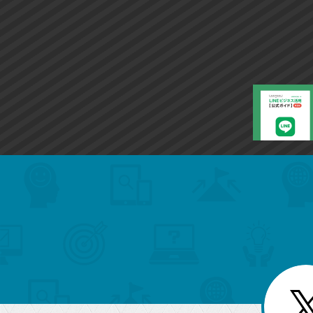
ー
ク
に
追
加
search
format_list_bulleted
検
カ
検
カ
索
テ
メ
ゴ
索
テ
ニ
リ
ュ
ー
ゴ
ー
一
を
覧
リ
閉
を
じ
閉
ー
る
じ