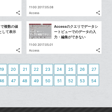
送
送
す
す
て
て
る
る
ア
ア
ク
ク
る
る
な
な
11:00 2017.05.08
に
に
share
share
ブ
ブ
Access
記
記
Twitter
Twitte
追
追
ッ
ッ
事
事
で
で
加
加
Facebook
Faceb
ク
ク
を
を
エリで複数の値
Accessのクエリでデータシ
シ
シ
シ
シ
で
で
LINE
LINE
マ
マ
として表示
ートビューでのデータの入
ェ
ェ
ェ
ェ
シ
シ
で
で
ー
ー
力・編集ができない
は
は
ア
ア
ア
ア
ェ
ェ
送
送
ク
ク
す
す
て
て
11:00 2017.05.01
る
る
ア
ア
る
る
に
に
な
な
share
share
Access
記
記
Twitter
Twitte
追
追
ブ
ブ
事
事
で
で
加
加
Facebook
Faceb
ッ
ッ
を
を
シ
シ
シ
シ
で
で
ク
ク
LINE
LINE
19
20
21
22
23
24
25
26
27
ェ
ェ
ェ
ェ
シ
シ
マ
マ
で
で
は
は
ア
ア
ア
ア
ェ
ェ
ー
ー
送
送
す
す
46
47
48
49
50
51
52
53
54
て
て
る
る
ア
ア
ク
ク
る
る
な
な
に
に
ブ
ブ
追
追
ッ
ッ
加
加
ク
ク
マ
マ