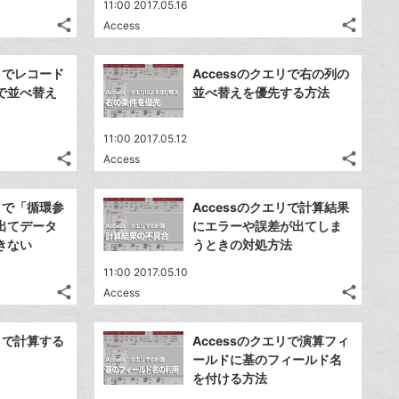
11:00 2017.05.16
share
share
Access
記
記
Twitter
Twitte
事
事
で
で
Facebook
Faceb
を
を
エリでレコード
Accessのクエリで右の列の
シ
シ
シ
シ
で
で
LINE
LINE
で並べ替え
並べ替えを優先する方法
ェ
ェ
ェ
ェ
シ
シ
で
で
は
は
ア
ア
ア
ア
ェ
ェ
送
送
す
す
て
て
11:00 2017.05.12
る
る
ア
ア
る
る
な
な
share
share
Access
記
記
Twitter
Twitte
ブ
ブ
事
事
で
で
Facebook
Faceb
ッ
ッ
を
を
エリで「循環参
Accessのクエリで計算結果
シ
シ
シ
シ
で
で
ク
ク
LINE
LINE
出てデータ
にエラーや誤差が出てしま
ェ
ェ
ェ
ェ
シ
シ
マ
マ
で
で
きない
うときの対処方法
は
は
ア
ア
ア
ア
ェ
ェ
ー
ー
送
送
す
す
て
て
11:00 2017.05.10
る
る
ア
ア
ク
ク
る
る
な
な
share
share
Access
記
記
に
Twitter
に
Twitte
ブ
ブ
事
事
追
で
追
で
Facebook
Faceb
ッ
ッ
を
を
エリで計算する
Accessのクエリで演算フィ
加
シ
加
シ
シ
シ
で
で
ク
ク
LINE
LINE
ールドに基のフィールド名
ェ
ェ
ェ
ェ
シ
シ
マ
マ
で
で
を付ける方法
は
は
ア
ア
ア
ア
ェ
ェ
ー
ー