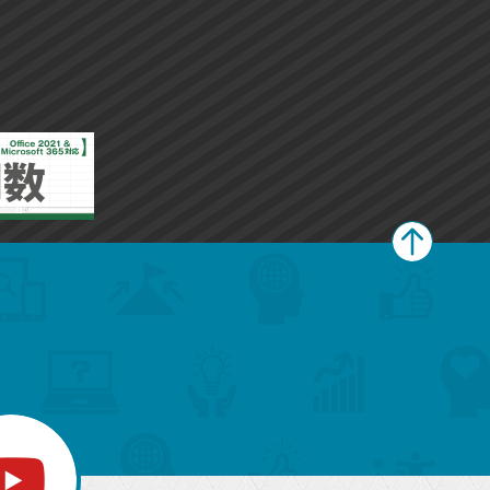
ー
ー
ク
ク
に
に
追
追
加
加
ペ
ー
ジ
上
部
へ