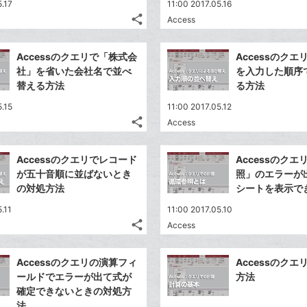
5.17
11:00 2017.05.16
share
Access
記
Twitter
事
で
Facebook
を
Accessのクエリで「株式会
Accessのク
シ
シ
で
LINE
社」を省いた会社名で並べ
を入力した順序
ェ
ェ
シ
で
替える方法
る方法
は
ア
ア
ェ
送
す
て
5.15
11:00 2017.05.12
る
ア
る
な
share
Access
記
Twitter
ブ
事
で
Facebook
ッ
を
Accessのクエリでレコード
Accessのク
シ
シ
で
ク
LINE
が五十音順に並ばないとき
照」のエラーが
ェ
ェ
シ
マ
で
の対処方法
シートを表示で
は
ア
ア
ェ
ー
送
す
て
.11
11:00 2017.05.10
る
ア
ク
る
な
share
Access
記
に
Twitter
ブ
事
追
で
Facebook
ッ
を
Accessのクエリの演算フィ
Accessのク
加
シ
シ
で
ク
LINE
ールドでエラーが出て式が
方法
ェ
ェ
シ
マ
で
確定できないときの対処方
は
ア
ア
ェ
ー
法