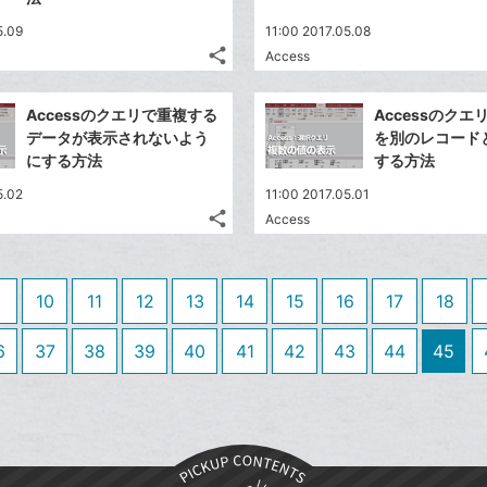
送
す
て
る
ア
ク
る
な
5.09
11:00 2017.05.08
に
share
ブ
Access
記
Twitter
追
ッ
事
で
加
Facebook
ク
を
Accessのクエリで重複する
Accessのク
シ
シ
で
LINE
マ
データが表示されないよう
を別のレコード
ェ
ェ
シ
で
ー
にする方法
する方法
は
ア
ア
ェ
送
ク
す
て
5.02
11:00 2017.05.01
る
ア
る
に
な
share
Access
記
Twitter
追
ブ
事
で
加
Facebook
ッ
を
シ
シ
で
ク
LINE
10
11
12
13
14
15
16
17
18
ェ
ェ
シ
マ
で
は
ア
ア
ェ
ー
送
す
6
37
38
39
40
41
42
43
44
45
て
る
ア
ク
る
な
に
ブ
追
ッ
加
ク
マ