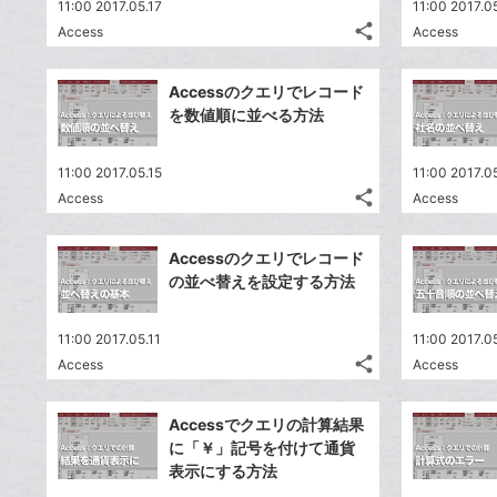
11:00 2017.05.17
11:00 2017.0
share
Access
Access
記
Twitter
事
で
Facebook
を
Accessのクエリでレコード
シ
シ
で
LINE
を数値順に並べる方法
ェ
ェ
シ
で
は
ア
ア
ェ
送
す
て
11:00 2017.05.15
11:00 2017.0
る
ア
る
な
share
Access
Access
記
Twitter
ブ
事
で
Facebook
ッ
を
Accessのクエリでレコード
シ
シ
で
ク
LINE
の並べ替えを設定する方法
ェ
ェ
シ
マ
で
は
ア
ア
ェ
ー
送
す
て
11:00 2017.05.11
11:00 2017.05
る
ア
ク
る
な
share
Access
Access
記
に
Twitter
ブ
事
追
で
Facebook
ッ
を
Accessでクエリの計算結果
加
シ
シ
で
ク
LINE
に「￥」記号を付けて通貨
ェ
ェ
シ
マ
で
表示にする方法
は
ア
ア
ェ
ー