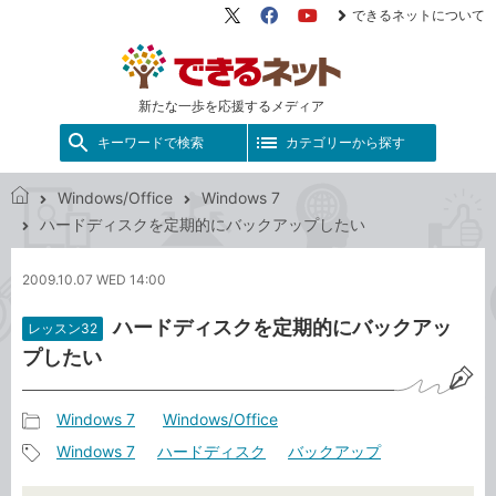
できるネットについて
X（旧
Facebook
YouTube
Twitter）
新たな一歩を応援するメディア
キーワードで検索
カテゴリーから探す
Windows/Office
Windows 7
で
ハードディスクを定期的にバックアップしたい
き
る
2009.10.07 WED 14:00
ネ
ッ
ハードディスクを定期的にバックアッ
レッスン32
ト
プしたい
Windows 7
Windows/Office
記
Windows 7
ハードディスク
バックアップ
事
記
カ