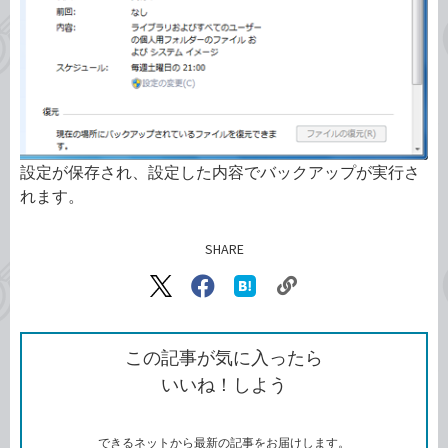
設定が保存され、設定した内容でバックアップが実行さ
れます。
SHARE
記事をシェアする
リ
X（旧
Facebook
は
ン
Twitter）
で
て
ク
で
シ
な
を
シ
ェ
ブ
この記事が気に入ったら
コ
ェ
ア
ッ
いいね！しよう
ピ
ア
ク
ー
マ
ー
ク
できるネットから最新の記事をお届けします。