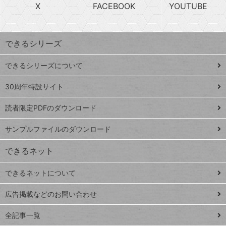
急
X
FACEBOOK
YOUTUBE
探
上
検
昇
索
す
ワ
できるシリーズ
ー
ド
できるシリーズについて
Google
ト
スプレ
ッ
30周年特設サイト
ッドシ
プ
読者限定PDFのダウンロード
ート
ペ
iPhone
ー
サンプルファイルのダウンロード
VLOOKUP
ジ
できるネット
連載
できるネットについて
Excel Q&A
close
閉じ
トイアンナ流仕
広告掲載などのお問い合わせ
る
事術
全記事一覧
PowerAutomate