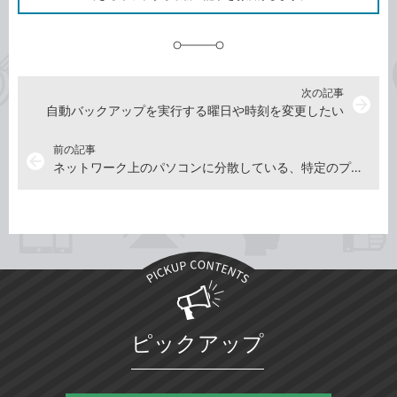
に
追
加
次の記事
arrow_forward
自動バックアップを実行する曜日や時刻を変更したい
前の記事
arrow_back
ネットワーク上のパソコンに分散している、特定のプロジェクトに関するファイルを一括して管理したい
ピックアップ