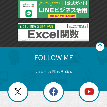
FOLLOW ME
search
format_list_bulleted
検
カ
検
カ
索
テ
メ
ゴ
索
テ
ニ
リ
フォローして通知を受け取る
ゴ
ュ
ー
ー
一
リ
を
覧
閉
を
ー
じ
閉
か
る
じ
る
search
ら