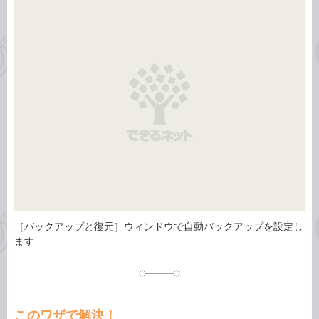
事
テ
タ
ゴ
グ
リ
［バックアップと復元］ウィンドウで自動バックアップを設定し
ます
このワザで解決！