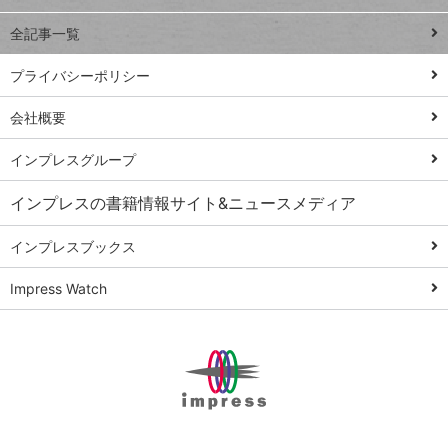
る
事術
全記事一覧
PowerAutomate
ではじめる業務
プライバシーポリシー
の完全自動化
会社概要
AI議事録作成術
Windows 11
インプレスグループ
Q&A
インプレスの書籍情報サイト&ニュースメディア
Teams踏み込み
活用術
インプレスブックス
Excel講師の仕事
Impress Watch
術
エクセル時短
パワポ時短
Windows Tips
神保町ペロリ旅