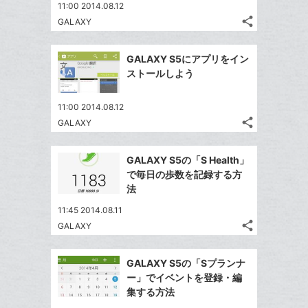
送
ー
す
て
11:00 2014.08.12
る
ア
る
ク
share
な
GALAXY
記
Twitter
に
ブ
事
で
Facebook
追
ッ
を
GALAXY S5にアプリをイン
シ
シ
で
加
LINE
ク
ストールしよう
ェ
ェ
シ
で
マ
は
ア
ア
ェ
送
ー
す
て
11:00 2014.08.12
る
ア
る
ク
share
な
GALAXY
記
Twitter
に
ブ
事
で
Facebook
追
ッ
を
GALAXY S5の「S Health」
シ
シ
で
加
LINE
ク
で毎日の歩数を記録する方
ェ
ェ
シ
で
マ
法
は
ア
ア
ェ
送
ー
す
て
11:45 2014.08.11
る
ア
る
ク
な
share
GALAXY
記
Twitter
に
ブ
事
で
追
Facebook
ッ
を
GALAXY S5の「Sプランナ
シ
加
シ
で
ク
LINE
ー」でイベントを登録・編
ェ
ェ
シ
マ
で
集する方法
は
ア
ア
ェ
ー
送