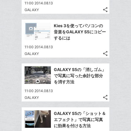
ェ
ー
送
す
て
11:00 2014.08.13
る
ア
ク
る
share
な
GALAXY
記
Twitter
に
ブ
事
で
追
Facebook
ッ
を
Kies 3を使ってパソコンの
シ
加
シ
で
LINE
ク
音楽をGALAXY S5にコピー
ェ
ェ
シ
で
マ
するには
は
ア
ア
ェ
送
ー
す
て
11:00 2014.08.13
る
ア
る
ク
な
share
GALAXY
記
Twitter
に
ブ
事
で
追
Facebook
ッ
を
GALAXY S5の「消しゴム」
シ
加
シ
で
ク
LINE
で写真に写った余計な部分
ェ
ェ
シ
マ
で
を消す方法
は
ア
ア
ェ
ー
送
す
て
11:00 2014.08.13
る
ア
ク
る
な
share
GALAXY
記
に
Twitter
ブ
事
追
で
Facebook
ッ
を
GALAXY S5の「ショット＆
加
シ
シ
で
ク
LINE
エフェクト」で写真に写真
ェ
ェ
シ
マ
で
に効果を付ける方法
は
ア
ア