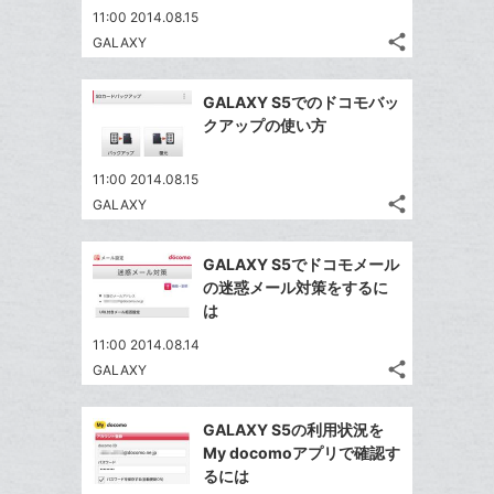
ア
ェ
ー
送
す
て
11:00 2014.08.15
る
ア
ク
る
share
な
GALAXY
記
Twitter
に
ブ
事
で
追
Facebook
ッ
を
GALAXY S5でのドコモバッ
シ
加
シ
で
LINE
ク
クアップの使い方
ェ
ェ
シ
で
マ
は
ア
ア
ェ
送
ー
す
て
11:00 2014.08.15
る
ア
る
ク
share
な
GALAXY
記
Twitter
に
ブ
事
で
Facebook
追
ッ
を
GALAXY S5でドコモメール
シ
シ
で
加
LINE
ク
の迷惑メール対策をするに
ェ
ェ
シ
で
マ
は
は
ア
ア
ェ
送
ー
す
て
11:00 2014.08.14
る
ア
る
ク
な
share
GALAXY
記
Twitter
に
ブ
事
で
追
Facebook
ッ
を
GALAXY S5の利用状況を
シ
加
シ
で
ク
LINE
My docomoアプリで確認す
ェ
ェ
シ
マ
で
るには
は
ア
ア