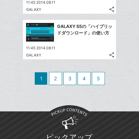
す
て
11:45 2014.08.11
る
ア
ク
る
な
share
GALAXY
記
に
Twitter
ブ
事
追
で
Facebook
ッ
を
GALAXY S5の「ハイブリッ
加
シ
シ
で
ク
LINE
ドダウンロード」の使い方
ェ
ェ
シ
マ
で
は
ア
ア
ェ
ー
送
す
て
11:45 2014.08.11
る
ア
ク
る
share
な
GALAXY
記
Twitter
に
ブ
事
で
追
Facebook
ッ
を
シ
加
シ
で
LINE
ク
1
2
3
4
5
ェ
ェ
シ
で
マ
は
ア
ア
ェ
送
ー
す
て
る
ア
る
ク
な
に
ブ
追
ッ
加
ク
マ
ピックアップ
ー