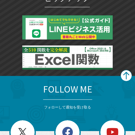
ク
に
追
加
FOLLOW ME
search
format_list_bulleted
検
カ
検
カ
索
テ
メ
ゴ
索
テ
ニ
リ
フォローして通知を受け取る
ゴ
ュ
ー
ー
一
リ
を
覧
閉
を
ー
じ
閉