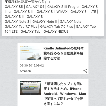
▼機種別の記事一覧から探す：
GALAXY S5
|
GALAXY S4
|
GALAXY S III Progre
|
GALAXY S
III α
|
GALAXY S III
|
GALAXY S II WiMAX
|
GALAXY S II LTE
|
GALAXY S II
|
GALAXY S
GALAXY Note 3
|
GALAXY Note II
|
GALAXY Note
GALAXY Tab 7.7 Plus
|
GALAXY Tab 7.0 Plus
|
GALAXY Tab
10.1 LTE
|
GALAXY Tab
|
GALAXY NEXUS
Kindle Unlimitedの無料体
験を始める＆自動更新を解
除する方法
06:30 2016.09.02
share
Amazon
記
Twitter
事
で
Facebook
を
「最近閉じたタブ」を元に
シ
シ
で
LINE
戻す方法まとめ。iPhone、
ェ
ェ
シ
で
Android、Windows、Mac
は
ア
ア
ェ
で間違って閉じたタブを開
送
す
て
る
き直すには？
ア
る
な