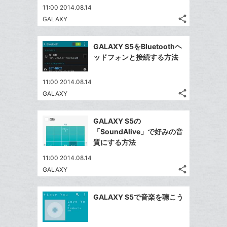
ェ
ー
送
す
て
11:00 2014.08.14
る
ア
ク
る
な
share
GALAXY
記
に
Twitter
ブ
事
追
で
Facebook
ッ
を
GALAXY S5をBluetoothヘ
加
シ
シ
で
ク
LINE
ッドフォンと接続する方法
ェ
ェ
シ
マ
で
は
ア
ア
ェ
ー
送
す
て
11:00 2014.08.14
る
ア
ク
る
share
な
GALAXY
記
Twitter
に
ブ
事
で
追
Facebook
ッ
を
GALAXY S5の
シ
加
シ
で
LINE
ク
「SoundAlive」で好みの音
ェ
ェ
シ
で
マ
質にする方法
は
ア
ア
ェ
送
ー
す
て
11:00 2014.08.14
る
ア
る
ク
な
share
GALAXY
記
Twitter
に
ブ
事
で
追
Facebook
ッ
を
GALAXY S5で音楽を聴こう
シ
加
シ
で
ク
LINE
ェ
ェ
シ
マ
で
は
ア
ア