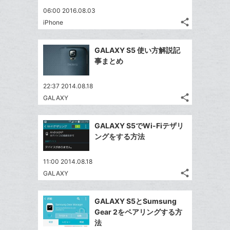
06:00 2016.08.03
ブ
share
iPhone
ッ
記
Twitter
ク
事
で
Facebook
を
マ
GALAXY S5 使い方解説記
シ
シ
で
LINE
ー
事まとめ
ェ
ェ
シ
で
ク
は
ア
ア
ェ
送
す
に
て
22:37 2014.08.18
る
ア
る
share
追
な
GALAXY
記
Twitter
加
ブ
事
で
Facebook
ッ
を
GALAXY S5でWi-Fiテザリ
シ
シ
で
LINE
ク
ングをする方法
ェ
ェ
シ
で
マ
は
ア
ア
ェ
送
ー
す
て
11:00 2014.08.18
る
ア
る
ク
share
な
GALAXY
記
Twitter
に
ブ
事
で
Facebook
追
ッ
を
GALAXY S5とSumsung
シ
シ
で
加
LINE
ク
Gear 2をペアリングする方
ェ
ェ
シ
で
マ
法
は
ア