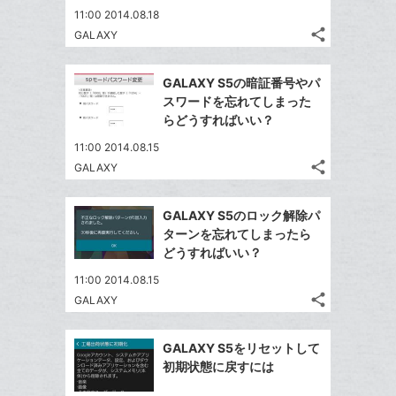
ア
ェ
送
ー
す
て
11:00 2014.08.18
る
ア
る
ク
な
share
GALAXY
記
Twitter
に
ブ
事
で
追
Facebook
ッ
を
GALAXY S5の暗証番号やパ
シ
加
シ
で
ク
LINE
スワードを忘れてしまった
ェ
ェ
シ
マ
で
らどうすればいい？
は
ア
ア
ェ
ー
送
す
て
11:00 2014.08.15
る
ア
ク
る
な
share
GALAXY
記
に
Twitter
ブ
事
追
で
Facebook
ッ
を
GALAXY S5のロック解除パ
加
シ
シ
で
ク
LINE
ターンを忘れてしまったら
ェ
ェ
シ
マ
で
どうすればいい？
は
ア
ア
ェ
ー
送
す
て
11:00 2014.08.15
る
ア
ク
る
な
share
GALAXY
記
に
Twitter
ブ
事
追
で
Facebook
ッ
を
GALAXY S5をリセットして
加
シ
シ
で
ク
LINE
初期状態に戻すには
ェ
ェ
シ
マ
で
は
ア