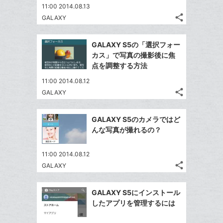
ェ
ー
送
す
て
11:00 2014.08.13
る
ア
ク
る
な
share
GALAXY
記
に
Twitter
ブ
事
追
で
Facebook
ッ
を
GALAXY S5の「選択フォー
加
シ
シ
で
ク
LINE
カス」で写真の撮影後に焦
ェ
ェ
シ
マ
で
点を調整する方法
は
ア
ア
ェ
ー
送
す
て
11:00 2014.08.12
る
ア
ク
る
な
share
GALAXY
記
に
Twitter
ブ
事
追
で
Facebook
ッ
を
GALAXY S5のカメラではど
加
シ
シ
で
ク
LINE
んな写真が撮れるの？
ェ
ェ
シ
マ
で
は
ア
ア
ェ
ー
送
す
て
11:00 2014.08.12
る
ア
ク
る
share
な
GALAXY
記
Twitter
に
ブ
事
で
追
Facebook
ッ
を
GALAXY S5にインストール
シ
加
シ
で
LINE
ク
したアプリを管理するには
ェ
ェ
シ
で
マ
は
ア
ア
ェ