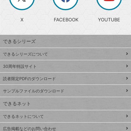
か
る
じ
る
search
ら
急
X
FACEBOOK
YOUTUBE
探
上
検
昇
索
す
ワ
できるシリーズ
ー
ド
できるシリーズについて
Google
ト
スプレ
ッ
30周年特設サイト
ッドシ
プ
読者限定PDFのダウンロード
ート
ペ
iPhone
ー
サンプルファイルのダウンロード
VLOOKUP
ジ
できるネット
連載
できるネットについて
Excel Q&A
close
閉じ
トイアンナ流仕
広告掲載などのお問い合わせ