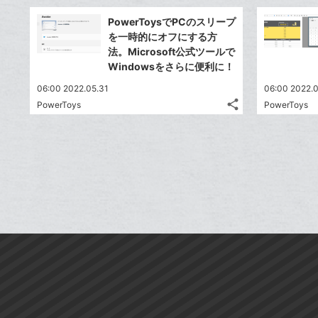
ッ
事
で
Facebook
ク
を
PowerToysでPCのスリープ
シ
シ
で
LINE
マ
を一時的にオフにする方
ェ
ェ
シ
で
ー
法。Microsoft公式ツールで
は
ア
ア
ェ
Windowsをさらに便利に！
送
ク
す
て
る
ア
る
に
な
06:00 2022.05.31
06:00 2022.0
追
share
ブ
PowerToys
PowerToys
記
Twitter
加
ッ
事
で
Facebook
ク
を
シ
シ
で
LINE
マ
ェ
ェ
シ
で
ー
は
ア
ア
ェ
送
ク
す
て
る
ア
る
に
な
追
ブ
加
ッ
ク
マ
ー
ク