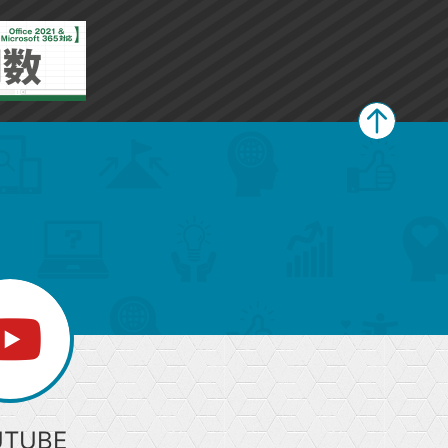
に
に
追
追
加
加
ペ
ー
ジ
上
部
へ
UTUBE