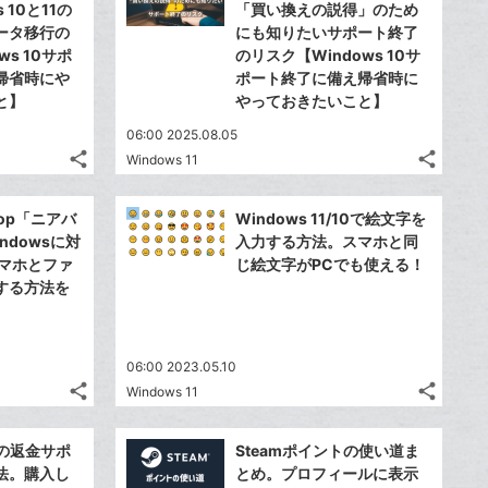
ェ
シ
で
 10と11の
「買い換えの説得」のため
は
ア
ア
ェ
ータ移行の
にも知りたいサポート終了
送
す
て
ws 10サポ
のリスク【Windows 10サ
る
ア
る
な
帰省時にや
ポート終了に備え帰省時に
ブ
と】
やっておきたいこと】
ッ
06:00 2025.08.05
ク
share
share
Windows 11
マ
記
記
Twitter
Twitte
事
事
ー
で
で
Facebook
Faceb
を
を
Drop「ニアバ
Windows 11/10で絵文字を
ク
シ
シ
シ
シ
で
で
LINE
LINE
ndowsに対
入力する方法。スマホと同
に
ェ
ェ
ェ
ェ
シ
シ
で
で
dスマホとファ
じ絵文字がPCでも使える！
は
は
ア
ア
追
ア
ア
ェ
ェ
する方法を
送
送
す
す
て
て
加
る
る
ア
ア
る
る
な
な
ブ
ブ
06:00 2023.05.10
ッ
ッ
share
share
Windows 11
ク
ク
記
記
Twitter
Twitte
マ
マ
事
事
で
で
Facebook
Faceb
を
を
ー
ー
ムの返金サポ
Steamポイントの使い道ま
シ
シ
シ
シ
で
で
LINE
LINE
法。購入し
とめ。プロフィールに表示
ク
ク
ェ
ェ
ェ
ェ