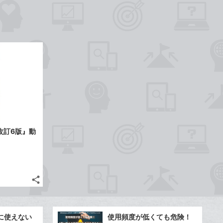
年 改訂6版』動
share
記
Twitter
事
で
Facebook
を
シ
シ
で
LINE
に使えない
使用頻度が低くても危険！
ェ