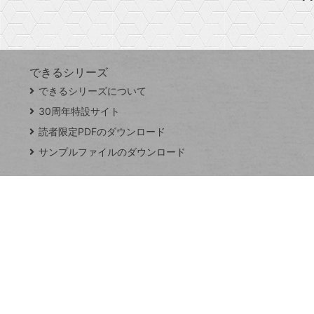
Googleスプレッドシート
iPhone
VLOOKUP
す
できるシリーズ
close
できるシリーズについて
閉
ト
じ
ッ
30周年特設サイト
る
プ
読者限定PDFのダウンロード
ペ
サンプルファイルのダウンロード
ー
ジ
連載
Excel Q&A
トイアンナ流仕
事術
PowerAutomate