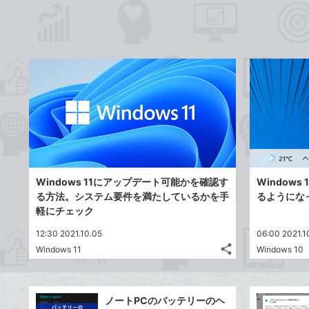
Windows 11にアップデート可能かを確認す
Window
る方法。システム要件を満たしているかを手
るようにな
軽にチェック
12:30 2021.10.05
06:00 2021.1
share
Windows 11
Windows 10
記
Twitter
事
で
Facebook
を
シ
シ
で
LINE
ノートPCのバッテリーのヘ
ェ