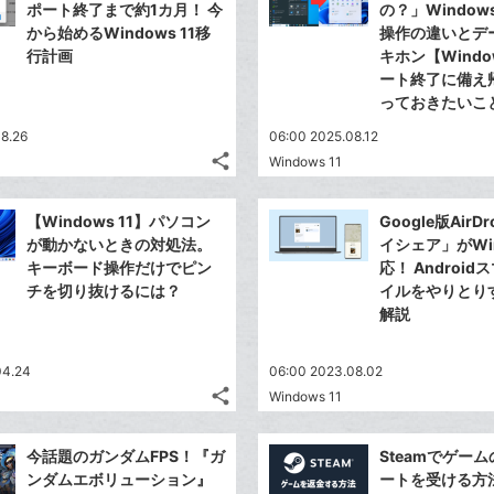
ェ
シ
で
ポート終了まで約1カ月！ 今
の？」Windows
は
ア
ア
ェ
から始めるWindows 11移
操作の違いとデ
送
す
て
行計画
キホン【Windo
る
ア
る
な
ート終了に備え
ブ
っておきたいこ
ッ
8.26
06:00 2025.08.12
ク
share
Windows 11
マ
記
Twitter
事
ー
で
Facebook
を
【Windows 11】パソコン
Google版Air
ク
シ
シ
で
LINE
が動かないときの対処法。
イシェア」がWi
に
ェ
ェ
シ
で
キーボード操作だけでピン
応！ Androi
は
ア
追
ア
ェ
チを切り抜けるには？
イルをやりとり
送
す
て
加
る
ア
解説
る
な
ブ
04.24
06:00 2023.08.02
ッ
share
Windows 11
ク
記
Twitter
マ
事
で
Facebook
を
ー
今話題のガンダムFPS！『ガ
Steamでゲー
シ
シ
で
LINE
ンダムエボリューション』
ートを受ける方
ク
ェ
ェ