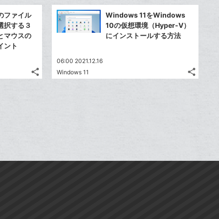
ッ
ッ
事
事
で
で
Facebook
Faceb
ク
ク
を
を
のファイル
Windows 11をWindows
シ
シ
シ
シ
で
で
LINE
LINE
マ
マ
選択する３
10の仮想環境（Hyper-V）
ェ
ェ
ェ
ェ
シ
シ
で
で
ー
ー
とマウスの
にインストールする方法
は
は
ア
ア
ア
ア
ェ
ェ
イント
送
送
ク
ク
す
す
て
て
る
る
ア
ア
る
る
に
に
な
な
06:00 2021.12.16
追
追
share
share
ブ
ブ
Windows 11
記
記
Twitter
Twitte
加
加
ッ
ッ
事
事
で
で
Facebook
Faceb
ク
ク
を
を
シ
シ
シ
シ
で
で
LINE
LINE
マ
マ
ェ
ェ
ェ
ェ
シ
シ
で
で
ー
ー
は
は
ア
ア
ア
ア
ェ
ェ
送
送
ク
ク
す
す
て
て
る
る
ア
ア
る
る
に
に
な
な
追
追
ブ
ブ
加
加
ッ
ッ
ク
ク
マ
マ
ー
ー
ク
ク