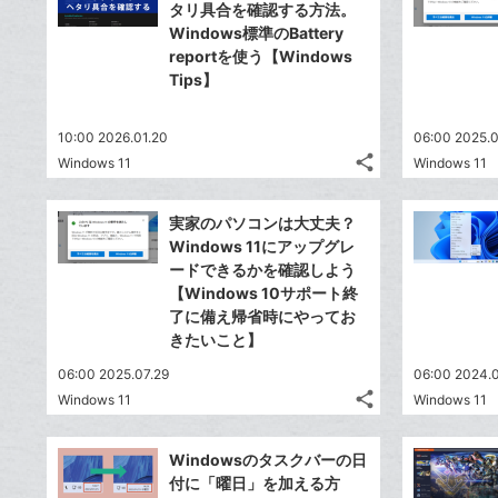
ェ
シ
で
タリ具合を確認する方法。
は
ア
ア
ェ
Windows標準のBattery
送
す
て
reportを使う【Windows
る
ア
る
な
Tips】
ブ
ッ
10:00 2026.01.20
06:00 2025.0
ク
share
Windows 11
Windows 11
マ
記
Twitter
事
ー
で
Facebook
を
実家のパソコンは大丈夫？
ク
シ
シ
で
LINE
Windows 11にアップグレ
に
ェ
ェ
シ
で
ードできるかを確認しよう
は
ア
追
ア
ェ
【Windows 10サポート終
送
す
て
加
る
了に備え帰省時にやってお
ア
る
な
きたいこと】
ブ
06:00 2025.07.29
06:00 2024.
ッ
share
Windows 11
Windows 11
ク
記
Twitter
マ
事
で
Facebook
を
ー
Windowsのタスクバーの日
シ
シ
で
LINE
付に「曜日」を加える方
ク
ェ
ェ