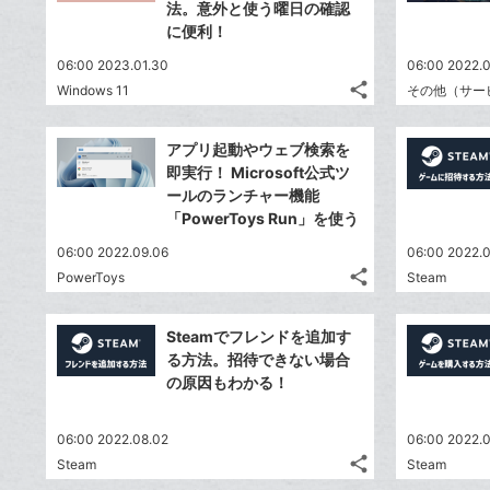
シ
で
法。意外と使う曜日の確認
は
に
ア
ア
ェ
に便利！
送
す
て
追
る
ア
る
な
06:00 2023.01.30
加
06:00 2022.
share
ブ
Windows 11
その他（サー
記
Twitter
ッ
事
で
Facebook
ク
を
アプリ起動やウェブ検索を
シ
シ
で
LINE
マ
即実行！ Microsoft公式ツ
ェ
ェ
シ
で
ー
ールのランチャー機能
は
ア
ア
ェ
「PowerToys Run」を使う
送
ク
す
て
る
ア
る
に
な
06:00 2022.09.06
06:00 2022.0
追
share
ブ
PowerToys
Steam
記
Twitter
加
ッ
事
で
Facebook
ク
を
Steamでフレンドを追加す
シ
シ
で
LINE
マ
る方法。招待できない場合
ェ
ェ
シ
で
ー
の原因もわかる！
は
ア
ア
ェ
送
ク
す
て
る
ア
る
に
な
06:00 2022.08.02
06:00 2022.0
追
share
ブ
Steam
Steam
記
Twitter
加