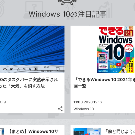
Windows 10の注目記事
s 10のタスクバーに突然表示され
『できるWindows 10 2021
った「天気」を消す方法
画一覧
0.19
11:00 2020.12.16
share
Windows 10
記
Twitter
事
で
Facebook
を
シ
シ
で
LINE
【まとめ】Windows 10サ
「前と同じよう
ェ