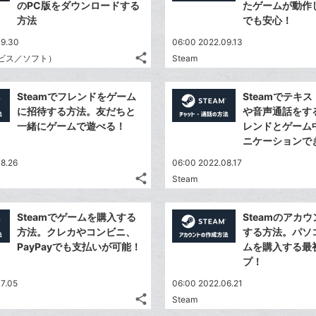
シ
で
のPC版をダウンロードする
たゲームが動作
は
に
ア
ア
ェ
方法
でも安心！
送
す
て
追
る
ア
る
な
09.30
加
06:00 2022.09.13
share
ブ
ビス／ソフト）
Steam
記
Twitter
ッ
事
で
Facebook
ク
を
Steamでフレンドをゲーム
Steamでテキ
シ
シ
で
LINE
マ
に招待する方法。友だちと
や音声通話をす
ェ
ェ
シ
で
ー
一緒にゲームで遊べる！
レンドとゲーム
は
ア
ア
ェ
ニケーションで
送
ク
す
て
る
ア
る
に
な
8.26
06:00 2022.08.17
追
share
ブ
Steam
記
Twitter
加
ッ
事
で
Facebook
ク
を
Steamでゲームを購入する
Steamのアカ
シ
シ
で
LINE
マ
方法。クレカやコンビニ、
する方法。パソ
ェ
ェ
シ
で
ー
PayPayでも支払いが可能！
ムを購入する最
は
ア
ア
ェ
プ！
送
ク
す
て
る
ア
る
に
な
7.05
06:00 2022.06.21
追
share
ブ
Steam
記
Twitter
加