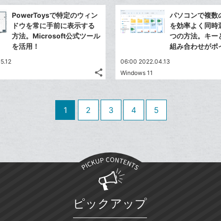
ッ
事
で
Facebook
ク
を
PowerToysで特定のウィン
パソコンで複数
シ
シ
で
LINE
マ
ドウを常に手前に表示する
を効率よく同時
ェ
ェ
シ
で
ー
方法。Microsoft公式ツール
つの方法。キー
は
ア
ア
ェ
を活用！
組み合わせがポ
送
ク
す
て
る
ア
る
に
な
5.12
06:00 2022.04.13
追
share
ブ
Windows 11
記
Twitter
加
ッ
事
で
Facebook
ク
を
シ
シ
で
LINE
マ
1
2
3
4
5
ェ
ェ
シ
で
ー
は
ア
ア
ェ
送
ク
す
て
る
ア
る
に
な
追
ブ
加
ッ
ク
マ
ピックアップ
ー
ク