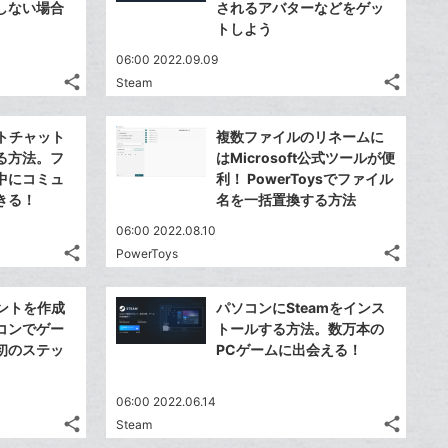
シ
シ
で
で
しない場合
されるアバターなどをゲッ
は
は
に
に
ア
ア
ア
ア
ェ
ェ
トしよう
送
送
す
す
て
て
追
追
る
る
ア
ア
る
る
な
な
加
06:00 2022.09.09
加
share
share
ブ
ブ
Steam
記
記
Twitter
Twitte
ッ
ッ
事
事
で
で
Facebook
Faceb
ク
ク
を
を
ストチャット
複数ファイルのリネームに
シ
シ
シ
シ
で
で
LINE
LINE
マ
マ
る方法。フ
はMicrosoft公式ツールが便
ェ
ェ
ェ
ェ
シ
シ
で
で
ー
ー
中にコミュ
利！ PowerToysでファイル
は
は
ア
ア
ア
ア
ェ
ェ
きる！
名を一括置換する方法
送
送
ク
ク
す
す
て
て
る
る
ア
ア
る
る
に
に
な
な
06:00 2022.08.10
追
追
share
share
ブ
ブ
PowerToys
記
記
Twitter
Twitte
加
加
ッ
ッ
事
事
で
で
Facebook
Faceb
ク
ク
を
を
ウントを作成
パソコンにSteamをインス
シ
シ
シ
シ
で
で
LINE
LINE
マ
マ
コンでゲー
トールする方法。数万本の
ェ
ェ
ェ
ェ
シ
シ
で
で
ー
ー
初のステッ
PCゲームに出会える！
は
は
ア
ア
ア
ア
ェ
ェ
送
送
ク
ク
す
す
て
て
る
る
ア
ア
る
る
に
に
な
な
06:00 2022.06.14
追
追
share
share
ブ
ブ
Steam
記
記
Twitter
Twitte
加
加