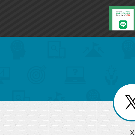
に
追
加
search
format_list_bulleted
検
カ
検
カ
索
テ
メ
ゴ
索
テ
ニ
リ
ュ
ー
ゴ
ー
一
を
覧
リ
閉
を
じ
閉
ー
る
じ
る
か
ら
急上昇ワード
X
探