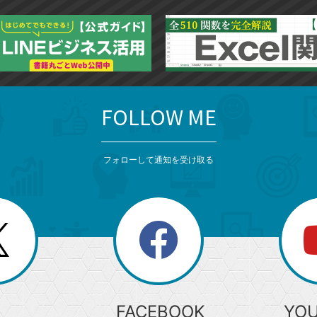
に
追
加
FOLLOW ME
フォローして通知を受け取る
search
検
索
FACEBOOK
YO