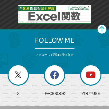
FOLLOW ME
search
format_list_bulleted
検
カ
検
カ
索
テ
メ
ゴ
索
テ
ニ
リ
フォローして通知を受け取る
ゴ
ュ
ー
ー
一
リ
を
覧
閉
を
ー
じ
閉
か
る
じ
る
search
ら
急
X
FACEBOOK
YOUTUBE
探
上
検
昇
索
す
ワ