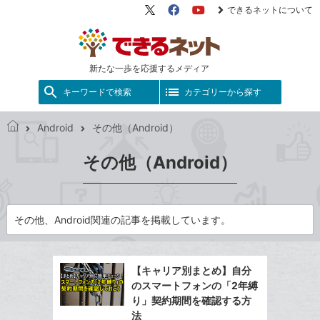
できるネットについて
X（旧
Facebook
YouTube
Twitter）
新たな一歩を応援するメディア
キーワードで検索
カテゴリーから探す
Android
その他（Android）
で
き
その他（Android）
る
ネ
ッ
ト
その他、Android関連の記事を掲載しています。
【キャリア別まとめ】自分
のスマートフォンの「2年縛
り」契約期間を確認する方
法