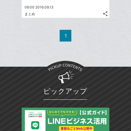
06:00 2016.09.13
share
まとめ
記
Twitter
事
で
Facebook
を
シ
シ
で
LINE
1
ェ
ェ
シ
で
は
ア
ア
ェ
送
す
て
る
ア
る
な
ブ
ッ
ク
マ
ピックアップ
ー
ク
に
追
加