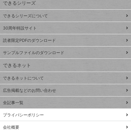
できるシリーズ
ー
ド
できるシリーズについて
Google
ト
スプレ
ッ
30周年特設サイト
ッドシ
プ
読者限定PDFのダウンロード
ート
ペ
iPhone
ー
サンプルファイルのダウンロード
VLOOKUP
ジ
できるネット
連載
できるネットについて
Excel Q&A
close
閉じ
トイアンナ流仕
広告掲載などのお問い合わせ
る
事術
全記事一覧
PowerAutomate
ではじめる業務
プライバシーポリシー
の完全自動化
会社概要
AI議事録作成術