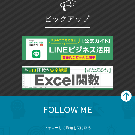
ピックアップ
FOLLOW ME
search
format_list_bulleted
検
カ
検
カ
索
テ
メ
ゴ
索
テ
ニ
リ
フォローして通知を受け取る
ゴ
ュ
ー