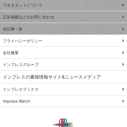
できるネットについて
Excel Q&A
close
閉じ
トイアンナ流仕
広告掲載などのお問い合わせ
る
事術
全記事一覧
PowerAutomate
ではじめる業務
プライバシーポリシー
の完全自動化
会社概要
AI議事録作成術
Windows 11
インプレスグループ
Q&A
インプレスの書籍情報サイト&ニュースメディア
Teams踏み込み
活用術
インプレスブックス
Excel講師の仕事
Impress Watch
術
エクセル時短
パワポ時短