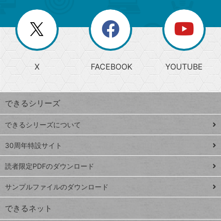
ー
一
リ
を
覧
閉
を
ー
じ
閉
か
る
じ
る
search
ら
急
X
FACEBOOK
YOUTUBE
探
上
検
昇
索
す
ワ
できるシリーズ
ー
ド
できるシリーズについて
Google
ト
スプレ
ッ
30周年特設サイト
ッドシ
プ
読者限定PDFのダウンロード
ート
ペ
iPhone
ー
サンプルファイルのダウンロード
VLOOKUP
ジ
できるネット
連載