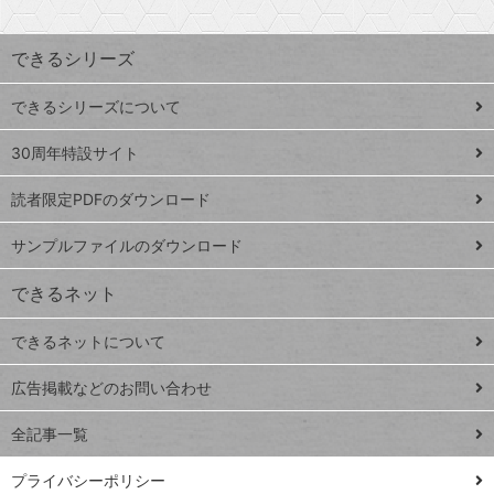
検
昇
索
す
ワ
できるシリーズ
ー
ド
できるシリーズについて
Google
ト
スプレ
ッ
30周年特設サイト
ッドシ
プ
読者限定PDFのダウンロード
ート
ペ
iPhone
ー
サンプルファイルのダウンロード
VLOOKUP
ジ
できるネット
連載
できるネットについて
Excel Q&A
close
閉じ
トイアンナ流仕
広告掲載などのお問い合わせ
る
事術
全記事一覧
PowerAutomate
ではじめる業務
プライバシーポリシー