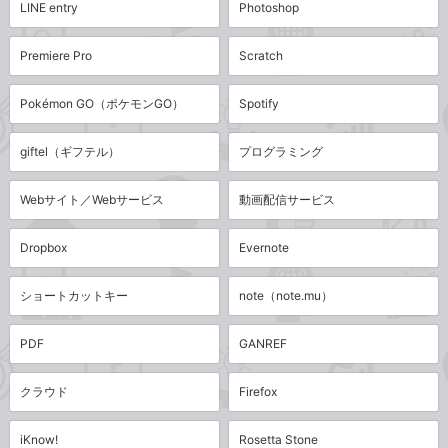
LINE entry
Photoshop
Premiere Pro
Scratch
Pokémon GO（ポケモンGO）
Spotify
giftel（ギフテル）
プログラミング
Webサイト／Webサービス
動画配信サービス
Dropbox
Evernote
ショートカットキー
note（note.mu）
PDF
GANREF
クラウド
Firefox
iKnow!
Rosetta Stone