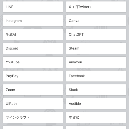
LINE
X（旧Twitter）
Instagram
Canva
生成AI
ChatGPT
Discord
Steam
YouTube
Amazon
PayPay
Facebook
Zoom
Slack
UiPath
Audible
マインクラフト
年賀状