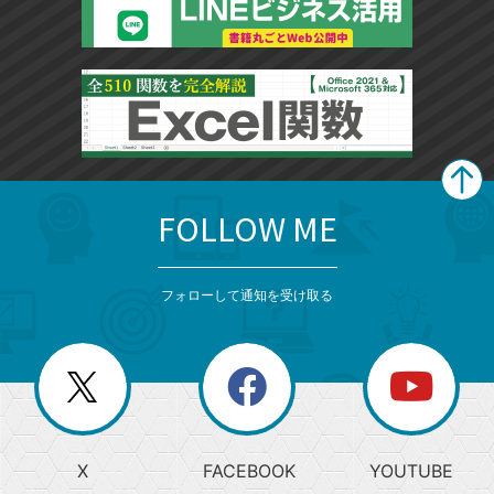
FOLLOW ME
search
format_list_bulleted
検
カ
検
カ
索
テ
メ
ゴ
索
テ
ニ
リ
フォローして通知を受け取る
ゴ
ュ
ー
ー
一
リ
を
覧
閉
を
ー
じ
閉
か
る
じ
る
search
ら
急
X
FACEBOOK
YOUTUBE
探
上