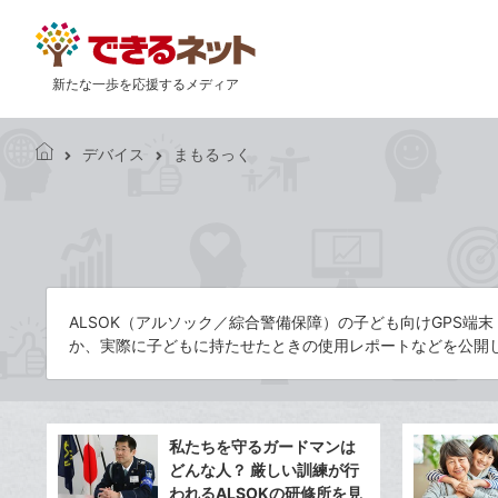
新たな一歩を応援するメディア
デバイス
まもるっく
で
き
る
ネ
ッ
ト
ALSOK（アルソック／綜合警備保障）の子ども向けGPS
か、実際に子どもに持たせたときの使用レポートなどを公開し
私たちを守るガードマンは
どんな人？ 厳しい訓練が行
われるALSOKの研修所を見