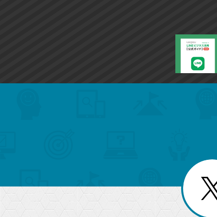
search
format_list_bulleted
検
カ
検
カ
索
テ
メ
ゴ
索
テ
ニ
リ
ュ
ー
ゴ
ー
一
を
覧
リ
閉
を
じ
閉
ー
る
じ
る
か