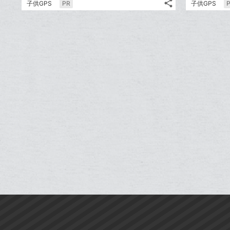
share
子供GPS
PR
子供GPS
ッ
記
Twitter
ク
事
で
Facebook
を
マ
シ
シ
で
LINE
ー
ェ
ェ
シ
で
ク
は
ア
ア
ェ
送
す
に
て
る
ア
る
追
な
加
ブ
ッ
ク
マ
ー
ク
に
追
加