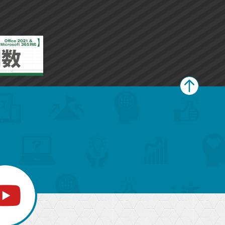
ペ
ー
ジ
上
部
へ