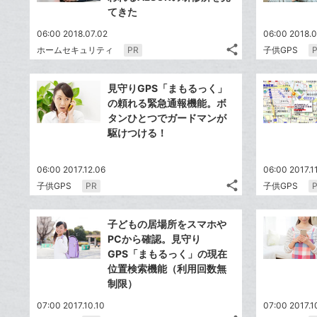
てきた
06:00 2018.07.02
06:00 2018.0
share
ホームセキュリティ
PR
子供GPS
記
Twitter
事
で
Facebook
を
見守りGPS「まもるっく」
シ
シ
で
LINE
の頼れる緊急通報機能。ボ
ェ
ェ
シ
で
タンひとつでガードマンが
は
ア
ア
ェ
駆けつける！
送
す
て
る
ア
る
な
06:00 2017.12.06
ブ
06:00 2017.11
share
子供GPS
PR
子供GPS
ッ
記
Twitter
ク
事
で
Facebook
を
マ
子どもの居場所をスマホや
シ
シ
で
LINE
ー
PCから確認。見守り
ェ
ェ
シ
で
GPS「まもるっく」の現在
ク
は
ア
ア
ェ
位置検索機能（利用回数無
送
す
に
て
る
制限）
ア
る
追
な
07:00 2017.10.10
加
ブ
07:00 2017.1