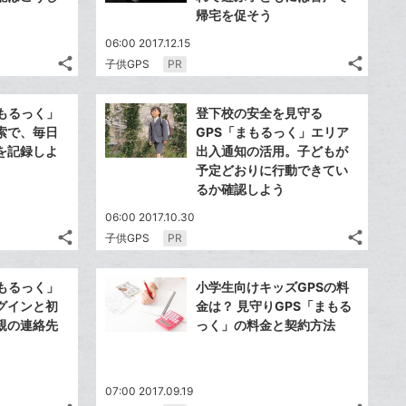
帰宅を促そう
06:00 2017.12.15
share
share
子供GPS
PR
記
記
Twitter
Twitte
事
事
で
で
Facebook
Faceb
を
を
もるっく」
登下校の安全を見守る
シ
シ
シ
シ
で
で
LINE
LINE
索で、毎日
GPS「まもるっく」エリア
ェ
ェ
ェ
ェ
シ
シ
で
で
を記録しよ
出入通知の活用。子どもが
は
は
ア
ア
ア
ア
ェ
ェ
予定どおりに行動できてい
送
送
す
す
て
て
る
る
ア
るか確認しよう
ア
る
る
な
な
ブ
06:00 2017.10.30
ブ
share
share
子供GPS
PR
ッ
ッ
記
記
Twitter
Twitte
ク
ク
事
事
で
で
Facebook
Faceb
を
を
マ
マ
もるっく」
小学生向けキッズGPSの料
シ
シ
シ
シ
で
で
LINE
LINE
ー
ー
グインと初
金は？ 見守りGPS「まもる
ェ
ェ
ェ
ェ
シ
シ
で
で
親の連絡先
っく」の料金と契約方法
ク
は
ク
は
ア
ア
ア
ア
ェ
ェ
送
送
す
す
に
て
に
て
る
る
ア
ア
る
る
追
な
追
な
加
ブ
07:00 2017.09.19
加
ブ