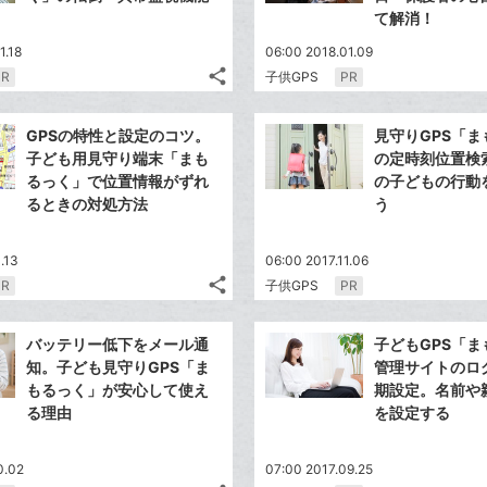
て解消！
1.18
06:00 2018.01.09
share
PR
子供GPS
PR
記
Twitter
事
で
Facebook
を
GPSの特性と設定のコツ。
見守りGPS「ま
シ
シ
で
LINE
子ども用見守り端末「まも
の定時刻位置検
ェ
ェ
シ
で
るっく」で位置情報がずれ
の子どもの行動
は
ア
ア
ェ
るときの対処方法
う
送
す
て
る
ア
る
な
.13
ブ
06:00 2017.11.06
share
PR
子供GPS
PR
ッ
記
Twitter
ク
事
で
Facebook
を
マ
バッテリー低下をメール通
子どもGPS「ま
シ
シ
で
LINE
ー
知。子ども見守りGPS「ま
管理サイトのロ
ェ
ェ
シ
で
もるっく」が安心して使え
期設定。名前や
ク
は
ア
ア
ェ
る理由
を設定する
送
す
に
て
る
ア
る
追
な
0.02
加
ブ
07:00 2017.09.25