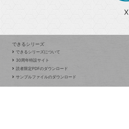
ら
急上昇ワード
X
探
Googleスプレッドシート
iPhone
VLOOKUP
す
できるシリーズ
close
できるシリーズについて
閉
ト
じ
ッ
30周年特設サイト
る
プ
読者限定PDFのダウンロード
ペ
サンプルファイルのダウンロード
ー
ジ
連載
Excel Q&A
トイアンナ流仕