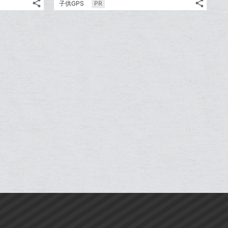
share
share
子供GPS
PR
ッ
ッ
記
記
Twitter
Twitte
ク
ク
事
事
で
で
Facebook
Faceb
を
を
マ
マ
シ
シ
シ
シ
で
で
LINE
LINE
ー
ー
ェ
ェ
ェ
ェ
シ
シ
で
で
ク
は
ク
は
ア
ア
ア
ア
ェ
ェ
送
送
す
す
に
て
に
て
る
る
ア
ア
る
る
追
な
追
な
加
ブ
加
ブ
ッ
ッ
ク
ク
マ
マ
ー
ー
ク
ク
に
に
追
追
加
加