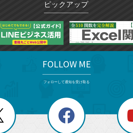
ピックアップ
ー
ク
に
追
加
FOLLOW ME
フォローして通知を受け取る
search
検
索