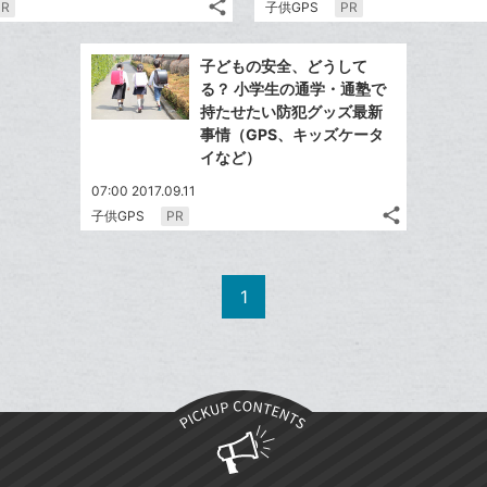
share
PR
子供GPS
PR
ッ
記
Twitter
ク
事
で
Facebook
を
マ
子どもの安全、どうして
シ
シ
で
LINE
ー
る？ 小学生の通学・通塾で
ェ
ェ
シ
で
持たせたい防犯グッズ最新
ク
は
ア
ア
ェ
事情（GPS、キッズケータ
送
す
に
て
る
イなど）
ア
る
追
な
07:00 2017.09.11
加
ブ
share
子供GPS
PR
ッ
記
Twitter
ク
事
で
Facebook
を
マ
シ
シ
で
LINE
1
ー
ェ
ェ
シ
で
ク
は
ア
ア
ェ
送
す
に
て
る
ア
る
追
な
加
ブ
ッ
ク
マ