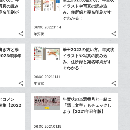
シ
シ
シ
シ
で
で
LINE
LINE
写真の読み
イラストや写真の読み込
ェ
ェ
ェ
ェ
シ
シ
で
で
宛名印刷が
み、住所録と宛名印刷がす
は
は
ア
ア
ア
ア
ェ
ェ
ぐわかる！
送
送
す
す
て
て
る
る
ア
ア
る
る
な
な
06:00 2022.11.14
share
share
ブ
ブ
年賀状
記
記
Twitter
Twitte
ッ
ッ
事
事
で
で
Facebook
Faceb
ク
ク
を
を
書き方と添
筆王2022の使い方。年賀状
シ
シ
シ
シ
で
で
LINE
LINE
マ
マ
023年卯年
イラストや写真の読み込
ェ
ェ
ェ
ェ
シ
シ
で
で
ー
ー
み、住所録と宛名印刷がす
は
は
ア
ア
ア
ア
ェ
ェ
ぐわかる！
送
送
ク
ク
す
す
て
て
る
る
ア
ア
る
る
に
に
な
な
06:00 2021.11.11
追
追
share
share
ブ
ブ
年賀状
記
記
Twitter
Twitte
加
加
ッ
ッ
事
事
で
で
Facebook
Faceb
ク
ク
を
を
とコメン
年賀状の当選番号と一緒に
シ
シ
シ
シ
で
で
LINE
LINE
マ
マ
集【2022
「隠し文字」もチェックし
ェ
ェ
ェ
ェ
シ
シ
で
で
ー
ー
よう【2021年丑年版】
は
は
ア
ア
ア
ア
ェ
ェ
送
送
ク
ク
す
す
て
て
る
る
ア
ア
る
る
に
に
な
な
06:00 2021.01.19