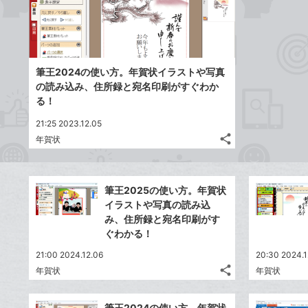
ア
ェ
送
す
て
る
ア
る
な
ブ
ッ
筆王2024の使い方。年賀状イラストや写真
ク
の読み込み、住所録と宛名印刷がすぐわか
マ
る！
ー
21:25 2023.12.05
ク
share
年賀状
に
記
Twitter
追
事
で
Facebook
を
加
シ
シ
で
LINE
筆王2025の使い方。年賀状
ェ
ェ
シ
で
イラストや写真の読み込
は
ア
ア
ェ
み、住所録と宛名印刷がす
送
す
て
ぐわかる！
る
ア
る
な
21:00 2024.12.06
20:30 2024.1
ブ
share
年賀状
年賀状
ッ
記
Twitter
ク
事
で
Facebook
を
マ
筆王2024の使い方。年賀状