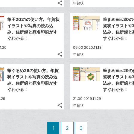
追
share
ブ
年賀状
記
Twitter
加
ッ
事
で
Facebook
ク
を
筆王2021の使い方。年賀状
筆まめVer.30
シ
シ
で
LINE
マ
イラストや写真の読み込
賀状イラストや
ェ
ェ
シ
で
ー
み、住所録と宛名印刷がす
込み、住所録と
は
ア
ア
ェ
ぐわかる！
すぐわかる！
送
ク
す
て
る
ア
る
に
な
1.20
06:00 2020.11.18
追
share
ブ
年賀状
記
Twitter
加
ッ
事
で
Facebook
ク
を
筆ぐるめ26の使い方。年賀
筆まめVer.29
シ
シ
で
LINE
マ
状イラストや写真の読み込
賀状イラストや
ェ
ェ
シ
で
ー
み、住所録と宛名印刷がす
込み、住所録と
は
ア
ア
ェ
ぐわかる！
すぐわかる！
送
ク
す
て
る
ア
る
に
な
.29
21:00 2019.11.29
追
share
ブ
年賀状
記
Twitter
加
ッ
事
で
Facebook
ク
を
シ
シ
で
LINE
マ
1
2
3
ェ
ェ
シ