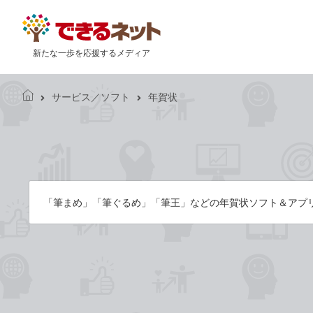
新たな一歩を応援するメディア
サービス／ソフト
年賀状
で
き
る
ネ
ッ
ト
「筆まめ」「筆ぐるめ」「筆王」などの年賀状ソフト＆アプ