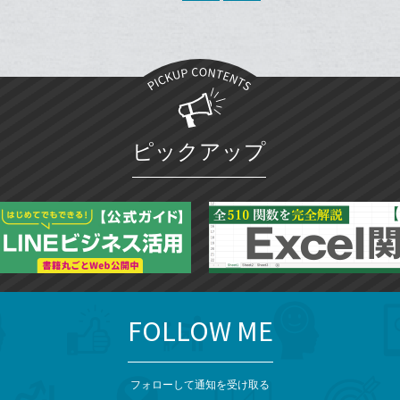
で
ー
は
ア
ア
ェ
送
ク
す
て
る
ア
る
に
な
追
ブ
加
ッ
ク
マ
ピックアップ
ー
ク
に
追
加
FOLLOW ME
フォローして通知を受け取る