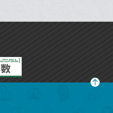
で
で
ー
ー
は
は
ア
ア
ア
ア
ェ
ェ
送
送
ク
ク
す
す
て
て
る
る
ア
ア
る
る
に
に
な
な
追
追
ブ
ブ
加
加
ッ
ッ
ク
ク
マ
マ
ー
ー
ク
ク
に
に
追
追
加
加
ペ
ー
ジ
上
部
へ