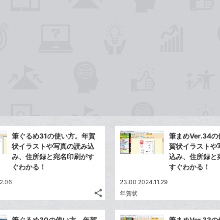
ア
ェ
送
す
て
る
ア
る
な
ブ
ッ
ク
マ
ー
ク
に
追
加
筆ぐるめ31の使い方。年賀
筆まめVer.34
状イラストや写真の読み込
賀状イラストや
み、住所録と宛名印刷がす
込み、住所録と
ぐわかる！
すぐわかる！
2.06
23:00 2024.11.29
share
年賀状
記
Twitter
事
で
Facebook
を
筆ぐるめ30の使い方。年賀
筆まめVer.33