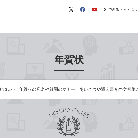
できるネットにつ
X（旧
Facebook
YouTube
Twitter）
年賀状
リのほか、年賀状の宛名や賀詞のマナー、あいさつや添え書きの文例集