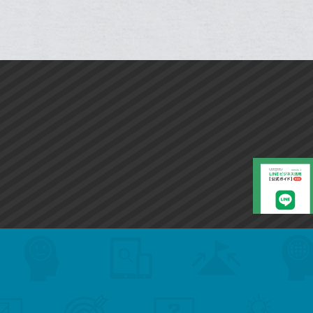
で
ー
は
ア
ア
ェ
送
ク
す
て
る
ア
る
に
な
追
ブ
加
ッ
ク
マ
ー
ク
に
追
加
search
format_list_bulleted
検
カ
検
カ
索
テ
メ
ゴ
索
テ
ニ
リ