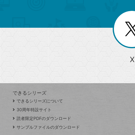
ュ
ー
ゴ
ー
一
を
覧
リ
閉
を
じ
閉
ー
る
じ
る
か
ら
急上昇ワード
X
探
Googleスプレッドシート
iPhone
VLOOKUP
す
できるシリーズ
close
できるシリーズについて
閉
ト
じ
ッ
30周年特設サイト
る
プ
読者限定PDFのダウンロード
ペ
サンプルファイルのダウンロード
ー