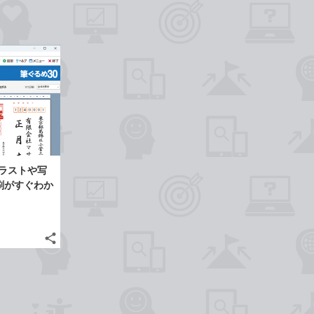
ラストや写
刷がすぐわか
share
記
Twitter
事
で
Facebook
を
シ
シ
で
LINE
ェ
ェ
シ
で
は
ア