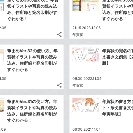
シ
シ
で
LINE
状イラストや写真の読み込
賀状イラストや
ェ
ェ
シ
で
み、住所録と宛名印刷がす
込み、住所録と
は
ア
ア
ェ
ぐわかる！
すぐわかる！
送
す
て
る
ア
る
な
2.05
21:15 2023.12.05
share
ブ
年賀状
記
Twitter
ッ
事
で
Facebook
ク
を
筆まめVer.32の使い方。年
年賀状の宛名の
シ
シ
で
LINE
マ
賀状イラストや写真の読み
え書き文例集【2
ェ
ェ
シ
で
ー
込み、住所録と宛名印刷が
版】
は
ア
ア
ェ
すぐわかる！
送
ク
す
て
る
ア
る
に
な
1.09
06:00 2022.11.04
追
share
ブ
年賀状
記
Twitter
加
ッ
事
で
Facebook
ク
を
筆まめVer.31の使い方。年
年賀状の書き方
シ
シ
で
LINE
マ
賀状イラストや写真の読み
ト・添え書き文例
ェ
ェ
シ
で
ー
込み、住所録と宛名印刷が
年寅年版】
は
ア
ア
ェ
すぐわかる！
送
ク
す
て
る
ア
る
に
な
1.09
06:00 2021.11.04