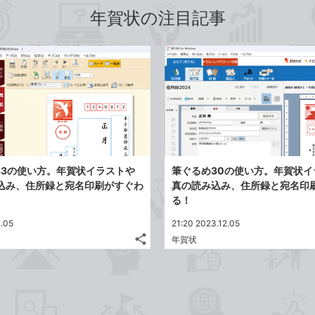
年賀状の注目記事
.33の使い方。年賀状イラストや
筆ぐるめ30の使い方。年賀状イ
込み、住所録と宛名印刷がすぐわ
真の読み込み、住所録と宛名印
る！
2.05
21:20 2023.12.05
share
年賀状
記
Twitter
事
で
Facebook
を
シ
シ
で
LINE
ェ
ェ
シ
で
は
ア