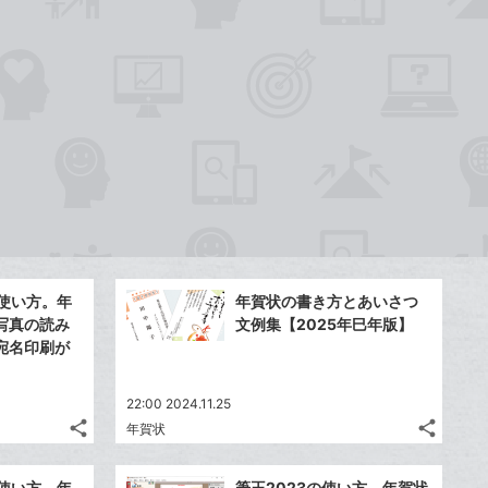
ア
ェ
送
す
て
る
ア
る
な
ブ
ッ
ク
マ
ー
ク
に
追
加
の使い方。年
年賀状の書き方とあいさつ
写真の読み
文例集【2025年巳年版】
宛名印刷が
22:00 2024.11.25
share
share
年賀状
記
記
Twitter
Twitte
事
事
で
で
Facebook
Faceb
を
を
の使い方。年
筆王2023の使い方。年賀状