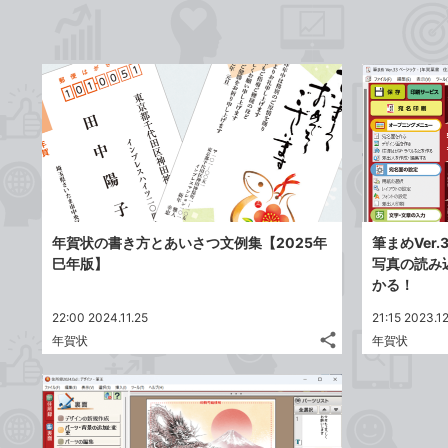
年賀状の書き方とあいさつ文例集【2025年
筆まめVer
巳年版】
写真の読み
かる！
22:00 2024.11.25
21:15 2023.1
share
年賀状
年賀状
記
Twitter
事
で
Facebook
を
シ
シ
で
LINE
ェ
ェ
シ
で
は
ア