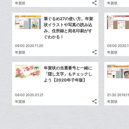
追
share
ブ
年賀状
年賀状
記
Twitter
加
ッ
事
で
Facebook
ク
を
筆ぐるめ27の使い方。年賀
シ
シ
で
LINE
マ
状イラストや写真の読み込
ェ
ェ
シ
で
ー
み、住所録と宛名印刷がす
は
ア
ア
ェ
ぐわかる！
送
ク
す
て
る
ア
る
に
な
06:00 2020.11.20
06:00 2020.1
追
share
ブ
年賀状
年賀状
記
Twitter
加
ッ
事
で
Facebook
ク
を
年賀状の当選番号と一緒に
シ
シ
で
LINE
マ
「隠し文字」もチェックし
ェ
ェ
シ
で
ー
よう【2020年子年版】
は
ア
ア
ェ
送
ク
す
て
る
ア
る
に
な
06:00 2020.01.21
21:30 2019.11
追
share
ブ
年賀状
年賀状
記
Twitter
加
ッ
事
で
Facebook
ク
を
シ
シ
で
LINE
マ
ェ
ェ
シ