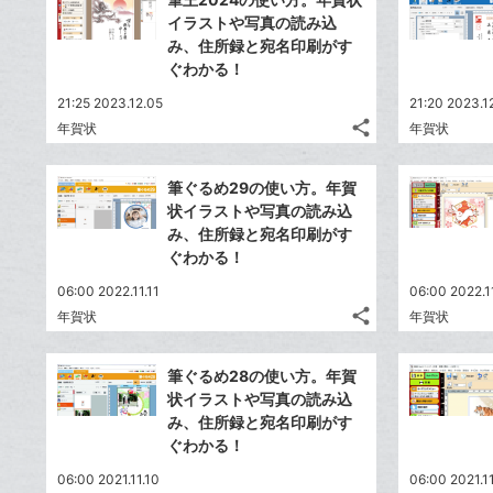
シ
シ
で
LINE
イラストや写真の読み込
ー
ェ
ェ
シ
で
み、住所録と宛名印刷がす
は
ク
ア
ア
ェ
ぐわかる！
送
す
て
に
る
ア
る
な
追
21:25 2023.12.05
21:20 2023.1
share
ブ
加
年賀状
年賀状
記
Twitter
ッ
事
で
Facebook
ク
を
筆ぐるめ29の使い方。年賀
シ
シ
で
LINE
マ
状イラストや写真の読み込
ェ
ェ
シ
で
ー
み、住所録と宛名印刷がす
は
ア
ア
ェ
ぐわかる！
送
ク
す
て
る
ア
る
に
な
06:00 2022.11.11
06:00 2022.1
追
share
ブ
年賀状
年賀状
記
Twitter
加
ッ
事
で
Facebook
ク
を
筆ぐるめ28の使い方。年賀
シ
シ
で
LINE
マ
状イラストや写真の読み込
ェ
ェ
シ
で
ー
み、住所録と宛名印刷がす
は
ア
ア
ェ
ぐわかる！
送
ク
す
て
る
ア
る
に
な
06:00 2021.11.10
06:00 2021.1