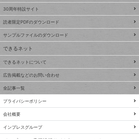
Google
ト
スプレ
ッ
30周年特設サイト
ッドシ
プ
読者限定PDFのダウンロード
ート
ペ
iPhone
ー
サンプルファイルのダウンロード
VLOOKUP
ジ
できるネット
連載
できるネットについて
Excel Q&A
close
閉じ
トイアンナ流仕
広告掲載などのお問い合わせ
る
事術
全記事一覧
PowerAutomate
ではじめる業務
プライバシーポリシー
の完全自動化
会社概要
AI議事録作成術
Windows 11
インプレスグループ
Q&A