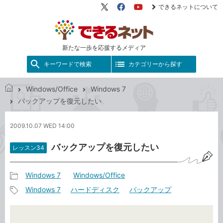
できるネットについて
X（旧
Facebook
YouTube
Twitter）
新たな一歩を応援するメディア
キーワードで検索
カテゴリーから探す
Windows/Office
Windows 7
で
バックアップを復元したい
き
る
2009.10.07 WED 14:00
ネ
ッ
バックアップを復元したい
レッスン34
ト
Windows 7
Windows/Office
記
Windows 7
ハードディスク
バックアップ
事
記
カ
事
テ
タ