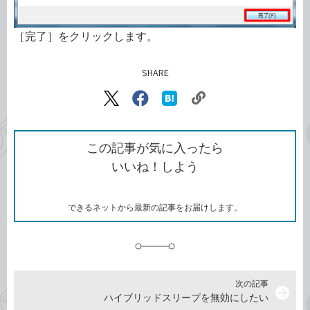
［完了］をクリックします。
SHARE
記事をシェアする
リ
X（旧
Facebook
は
ン
Twitter）
で
て
ク
で
シ
な
を
シ
ェ
ブ
この記事が気に入ったら
コ
ェ
ア
ッ
いいね！しよう
ピ
ア
ク
ー
マ
ー
ク
できるネットから最新の記事をお届けします。
に
追
加
次の記事
arrow_forward
ハイブリッドスリープを無効にしたい