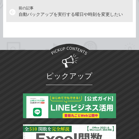
前の記事
arrow_back
自動バックアップを実行する曜日や時刻を変更したい
ピックアップ