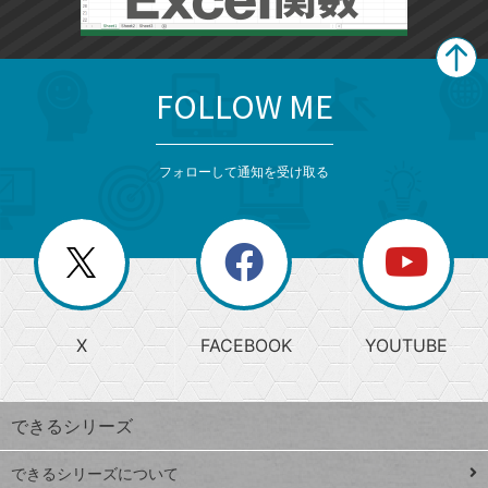
FOLLOW ME
search
format_list_bulleted
検
カ
検
カ
索
テ
メ
ゴ
索
テ
ニ
リ
フォローして通知を受け取る
ゴ
ュ
ー
ー
一
リ
を
覧
閉
を
ー
じ
閉
か
る
じ
る
search
ら
急
X
FACEBOOK
YOUTUBE
探
上
検
昇
索
す
ワ
できるシリーズ
ー
ド
できるシリーズについて