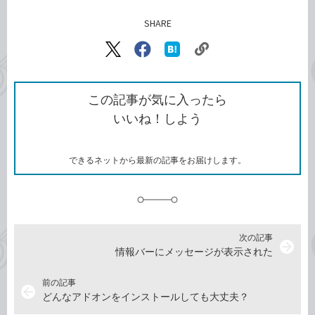
SHARE
記事をシェアする
リ
X（旧
Facebook
は
ン
Twitter）
で
て
ク
で
シ
な
を
シ
ェ
ブ
この記事が気に入ったら
コ
ェ
ア
ッ
いいね！しよう
ピ
ア
ク
ー
マ
ー
ク
できるネットから最新の記事をお届けします。
に
追
加
次の記事
arrow_forward
情報バーにメッセージが表示された
前の記事
arrow_back
どんなアドオンをインストールしても大丈夫？