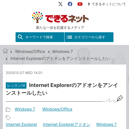
できるネットについて
X（旧
Facebook
YouTube
Twitter）
新たな一歩を応援するメディア
キーワードで検索
カテゴリーから探す
Windows/Office
Windows 7
で
Internet Explorerのアドオンをアンインストールしたい
き
る
2009.10.07 WED 14:01
ネ
ッ
Internet Explorerのアドオンをアンイ
レッスン14
ト
ンストールしたい
Windows 7
Windows/Office
記
事
記
Internet Explorer
Internet Explorerアドオン
Windows 7
カ