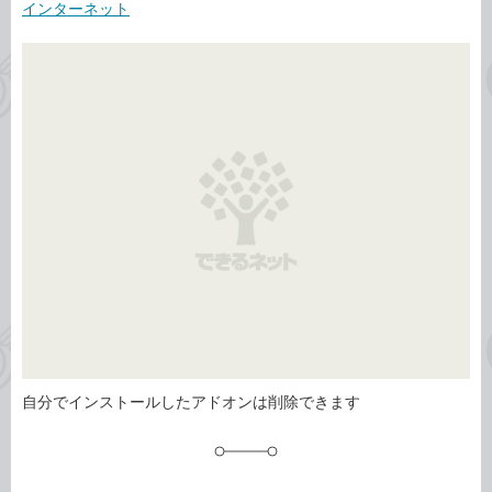
事
インターネット
テ
タ
ゴ
グ
リ
自分でインストールしたアドオンは削除できます