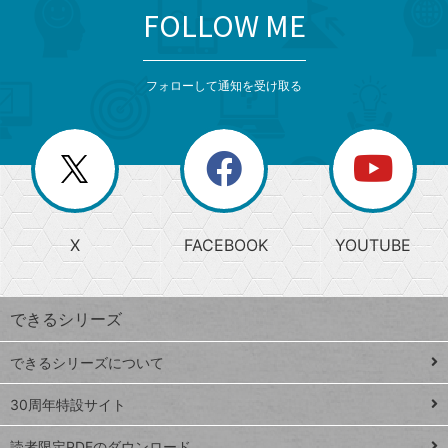
FOLLOW ME
search
format_list_bulleted
検
カ
検
カ
索
テ
メ
ゴ
索
テ
ニ
リ
フォローして通知を受け取る
ゴ
ュ
ー
ー
一
リ
を
覧
閉
を
ー
じ
閉
か
る
じ
る
search
ら
急
X
FACEBOOK
YOUTUBE
探
上
検
昇
索
す
ワ
できるシリーズ
ー
ド
できるシリーズについて
Google
ト
スプレ
ッ
30周年特設サイト
ッドシ
プ
読者限定PDFのダウンロード