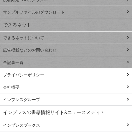
ート
ペ
iPhone
ー
サンプルファイルのダウンロード
VLOOKUP
ジ
できるネット
連載
できるネットについて
Excel Q&A
close
閉じ
トイアンナ流仕
広告掲載などのお問い合わせ
る
事術
全記事一覧
PowerAutomate
ではじめる業務
プライバシーポリシー
の完全自動化
会社概要
AI議事録作成術
Windows 11
インプレスグループ
Q&A
インプレスの書籍情報サイト&ニュースメディア
Teams踏み込み
活用術
インプレスブックス