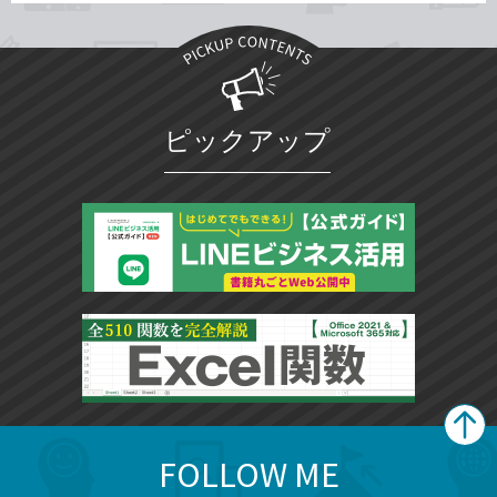
ピックアップ
FOLLOW ME
search
format_list_bulleted
検
カ