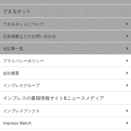
VLOOKUP
ジ
できるネット
連載
できるネットについて
Excel Q&A
close
閉じ
トイアンナ流仕
広告掲載などのお問い合わせ
る
事術
全記事一覧
PowerAutomate
ではじめる業務
プライバシーポリシー
の完全自動化
会社概要
AI議事録作成術
Windows 11
インプレスグループ
Q&A
インプレスの書籍情報サイト&ニュースメディア
Teams踏み込み
活用術
インプレスブックス
Excel講師の仕事
Impress Watch
術