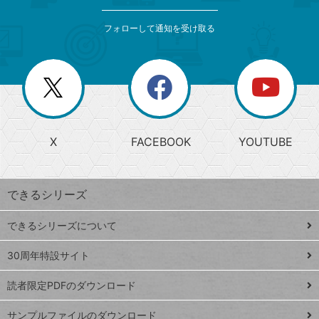
検
カ
索
テ
メ
ゴ
索
テ
ニ
リ
フォローして通知を受け取る
ゴ
ュ
ー
ー
一
リ
を
覧
閉
を
ー
じ
閉
か
る
じ
る
search
ら
急
X
FACEBOOK
YOUTUBE
探
上
検
昇
索
す
ワ
できるシリーズ
ー
ド
できるシリーズについて
Google
ト
スプレ
ッ
30周年特設サイト
ッドシ
プ
読者限定PDFのダウンロード
ート
ペ
iPhone
ー
サンプルファイルのダウンロード