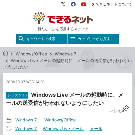
できるネットについて
X（旧
Facebook
YouTube
Twitter）
新たな一歩を応援するメディア
キーワードで検索
カテゴリーから探す
Windows/Office
Windows 7
で
Windows Live メールの起動時に、メールの送受信が行われない
き
ようにしたい
る
ネ
2009.10.07 WED 14:01
ッ
ト
Windows Live メールの起動時に、メ
レッスン30
ールの送受信が行われないようにしたい
Windows 7
Windows/Office
記
Windows 7
Windows Live メール
メール
事
記