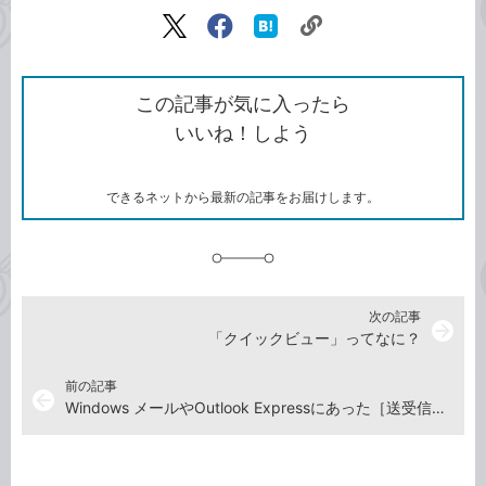
記事をシェアする
リ
X（旧
Facebook
は
ン
Twitter）
で
て
ク
で
シ
な
を
シ
ェ
ブ
この記事が気に入ったら
コ
ェ
ア
ッ
いいね！しよう
ピ
ア
ク
ー
マ
ー
ク
できるネットから最新の記事をお届けします。
に
追
加
次の記事
arrow_forward
「クイックビュー」ってなに？
前の記事
arrow_back
Windows メールやOutlook Expressにあった［送受信］がない