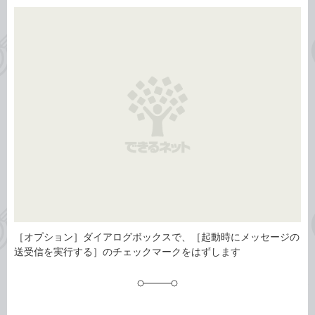
カ
事
テ
タ
ゴ
グ
リ
［オプション］ダイアログボックスで、［起動時にメッセージの
送受信を実行する］のチェックマークをはずします