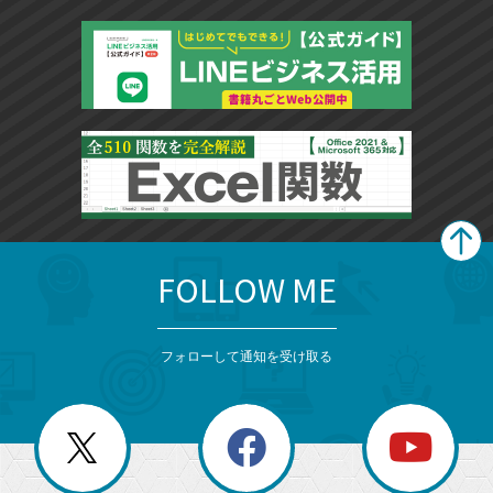
FOLLOW ME
search
format_list_bulleted
検
カ
検
カ
索
テ
メ
ゴ
索
テ
ニ
リ
フォローして通知を受け取る
ゴ
ュ
ー
ー
一
リ
を
覧
閉
を
ー
じ
閉
か
る
じ