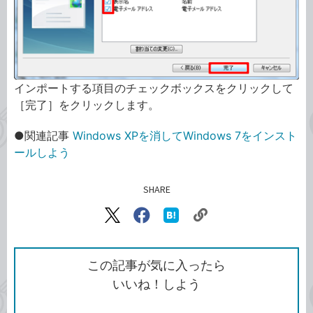
インポートする項目のチェックボックスをクリックして
［完了］をクリックします。
●関連記事
Windows XPを消してWindows 7をインスト
ールしよう
SHARE
記事をシェアする
リ
X（旧
Facebook
は
ン
Twitter）
で
て
ク
で
シ
な
を
シ
ェ
ブ
この記事が気に入ったら
コ
ェ
ア
ッ
いいね！しよう
ピ
ア
ク
ー
マ
ー