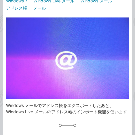
Windows 7
Windows Live メール
Windows メール
カ
事
アドレス帳
メール
テ
タ
ゴ
グ
リ
Windows メールでアドレス帳をエクスポートしたあと、
Windows Live メールのアドレス帳のインポート機能を使います