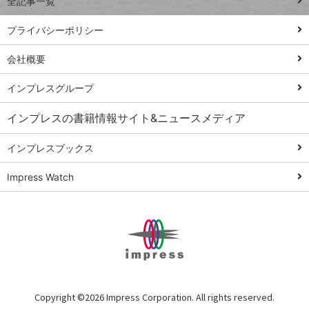
全記事一覧
PowerAutomate
ではじめる業務
プライバシーポリシー
の完全自動化
会社概要
AI議事録作成術
Windows 11
インプレスグループ
Q&A
インプレスの書籍情報サイト&ニュースメディア
Teams踏み込み
活用術
インプレスブックス
Excel講師の仕事
Impress Watch
術
エクセル時短
パワポ時短
Windows Tips
神保町ペロリ旅
俺のメルカリ
Copyright ©
2026 Impress Corporation. All rights reserved.