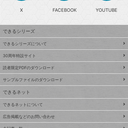
る
search
ら
急
X
FACEBOOK
YOUTUBE
探
上
検
昇
索
す
ワ
できるシリーズ
ー
ド
できるシリーズについて
Google
ト
スプレ
ッ
30周年特設サイト
ッドシ
プ
読者限定PDFのダウンロード
ート
ペ
iPhone
ー
サンプルファイルのダウンロード
VLOOKUP
ジ
できるネット
連載
できるネットについて
Excel Q&A
close
閉じ
トイアンナ流仕
広告掲載などのお問い合わせ
る
事術