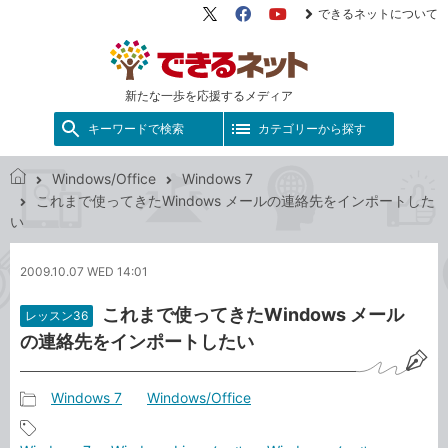
できるネットについて
X（旧
Facebook
YouTube
Twitter）
新たな一歩を応援するメディア
キーワードで検索
カテゴリーから探す
Windows/Office
Windows 7
で
これまで使ってきたWindows メールの連絡先をインポートした
き
い
る
ネ
2009.10.07 WED 14:01
ッ
ト
これまで使ってきたWindows メール
レッスン36
の連絡先をインポートしたい
Windows 7
Windows/Office
記
事
記