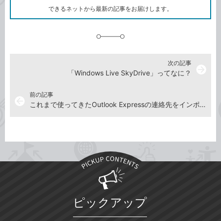
ク
できるネットから最新の記事をお届けします。
に
追
加
次の記事
arrow_forward
「Windows Live SkyDrive」ってなに？
前の記事
arrow_back
これまで使ってきたOutlook Expressの連絡先をインポートしたい
ピックアップ