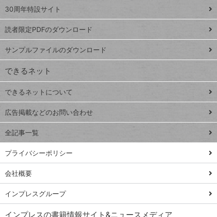
スプレ
ッ
30周年特設サイト
ッドシ
プ
読者限定PDFのダウンロード
ート
ペ
iPhone
ー
サンプルファイルのダウンロード
VLOOKUP
ジ
できるネット
連載
できるネットについて
Excel Q&A
close
閉じ
トイアンナ流仕
広告掲載などのお問い合わせ
る
事術
全記事一覧
PowerAutomate
ではじめる業務
プライバシーポリシー
の完全自動化
会社概要
AI議事録作成術
Windows 11
インプレスグループ
Q&A
インプレスの書籍情報サイト&ニュースメディア