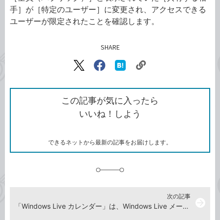
手］が［特定のユーザー］に変更され、アクセスできる
ユーザーが限定されたことを確認します。
SHARE
記事をシェアする
リ
X（旧
Facebook
は
ン
Twitter）
で
て
ク
で
シ
な
を
シ
ェ
ブ
この記事が気に入ったら
コ
ェ
ア
ッ
いいね！しよう
ピ
ア
ク
ー
マ
ー
ク
できるネットから最新の記事をお届けします。
に
追
加
次の記事
arrow_forward
「Windows Live カレンダー」は、Windows Live メールのカレンダーとどう違うの？