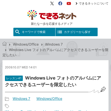
できるネットについて
X（旧
Facebook
YouTube
Twitter）
新たな一歩を応援するメディア
キーワードで検索
カテゴリーから探す
Windows/Office
Windows 7
で
Windows Live フォトのアルバムにアクセスできるユーザーを限
き
定したい
る
ネ
2009.10.07 WED 14:01
ッ
ト
Windows Live フォトのアルバムにア
レッスン41
クセスできるユーザーを限定したい
Windows 7
Windows/Office
記
事
記