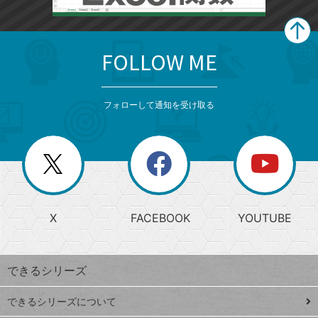
FOLLOW ME
search
format_list_bulleted
検
カ
検
カ
索
テ
メ
ゴ
索
テ
ニ
リ
フォローして通知を受け取る
ゴ
ュ
ー
ー
一
リ
を
覧
閉
を
ー
じ
閉
か
る
じ
る
search
ら
急
X
FACEBOOK
YOUTUBE
探
上
検
昇
索
す
ワ
できるシリーズ
ー
ド
できるシリーズについて
Google
ト