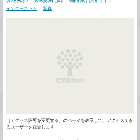
Windows 7
Windows Live
Windows Live フォト
カ
事
インターネット
写真
テ
タ
ゴ
グ
リ
［アクセス許可を変更する］のページを表示して、アクセスでき
るユーザーを変更します