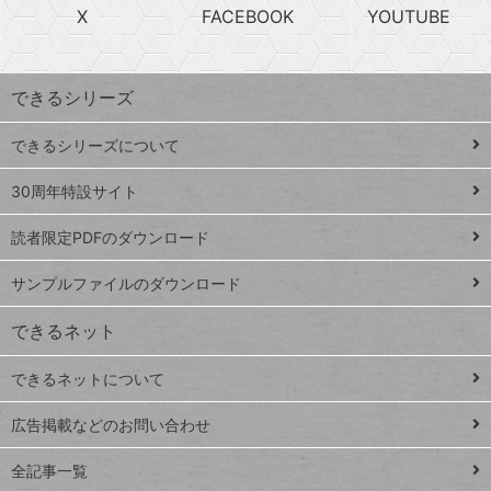
急
X
FACEBOOK
YOUTUBE
探
上
検
昇
索
す
ワ
できるシリーズ
ー
ド
できるシリーズについて
Google
ト
スプレ
ッ
30周年特設サイト
ッドシ
プ
読者限定PDFのダウンロード
ート
ペ
iPhone
ー
サンプルファイルのダウンロード
VLOOKUP
ジ
できるネット
連載
できるネットについて
Excel Q&A
close
閉じ
トイアンナ流仕
広告掲載などのお問い合わせ
る
事術
全記事一覧
PowerAutomate