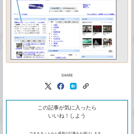
SHARE
記事をシェアする
リ
X（旧
Facebook
は
ン
Twitter）
で
て
ク
で
シ
な
を
シ
ェ
ブ
この記事が気に入ったら
コ
ェ
ア
ッ
いいね！しよう
ピ
ア
ク
ー
マ
ー
ク
できるネットから最新の記事をお届けします。