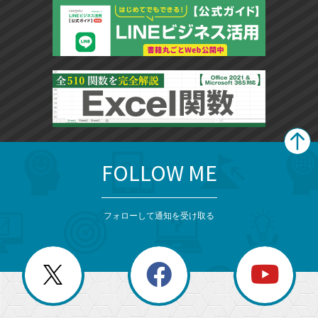
FOLLOW ME
search
format_list_bulleted
検
カ
検
カ
索
テ
メ
ゴ
索
テ
ニ
リ
フォローして通知を受け取る
ゴ
ュ
ー
ー
一
リ
を
覧
閉
を
ー
じ
閉
か
る
じ
る
search
ら