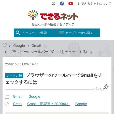
できるネットについて
X（旧
Facebook
YouTube
Twitter）
新たな一歩を応援するメディア
キーワードで検索
カテゴリーから探す
Google
Gmail
で
ブラウザーのツールバーでGmailをチェックするには
き
る
2009.10.05 MON 19:00
ネ
ッ
ブラウザーのツールバーでGmailをチ
レッスン19
ト
ェックするには
Gmail
Google
記
Gmail
Gmail（旧記事：2009年）
Google
事
記
カ