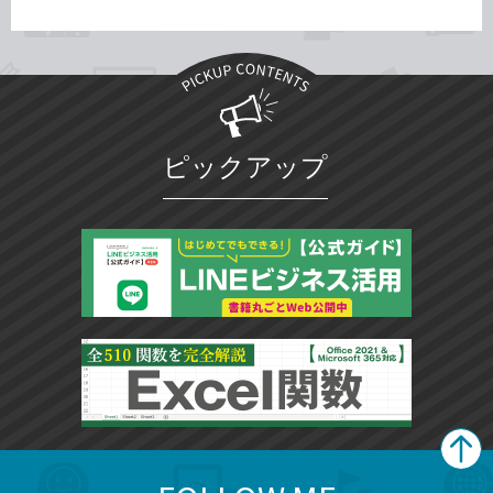
ピックアップ
search
format_list_bulleted