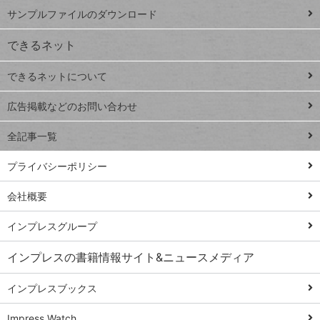
iPhone
ー
サンプルファイルのダウンロード
VLOOKUP
ジ
できるネット
連載
できるネットについて
Excel Q&A
close
閉じ
トイアンナ流仕
広告掲載などのお問い合わせ
る
事術
全記事一覧
PowerAutomate
ではじめる業務
プライバシーポリシー
の完全自動化
会社概要
AI議事録作成術
Windows 11
インプレスグループ
Q&A
インプレスの書籍情報サイト&ニュースメディア
Teams踏み込み
活用術
インプレスブックス
Excel講師の仕事
Impress Watch