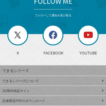
FOLLOW ME
検
カ
検
カ
索
テ
メ
ゴ
索
テ
ニ
リ
フォローして通知を受け取る
ゴ
ュ
ー
ー
一
リ
を
覧
閉
を
ー
じ
閉
か
る
じ
る
search
ら
急
X
FACEBOOK
YOUTUBE
探
上
検
昇
索
す
ワ
できるシリーズ
ー
ド
できるシリーズについて
Google
ト
スプレ
ッ
30周年特設サイト
ッドシ
プ
読者限定PDFのダウンロード
ート
ペ