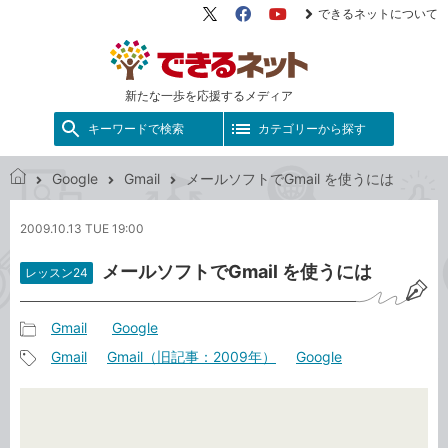
できるネットについて
X（旧
Facebook
YouTube
Twitter）
新たな一歩を応援するメディア
キーワードで検索
カテゴリーから探す
Google
Gmail
メールソフトでGmail を使うには
で
き
2009.10.13 TUE 19:00
る
ネ
メールソフトでGmail を使うには
レッスン24
ッ
ト
Gmail
Google
記
Gmail
Gmail（旧記事：2009年）
Google
事
記
カ
事
テ
タ
ゴ
グ