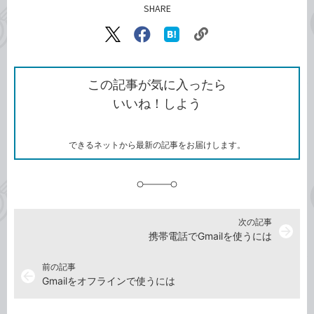
SHARE
記事をシェアする
リ
X（旧
Facebook
は
ン
Twitter）
で
て
ク
で
シ
な
を
シ
ェ
ブ
この記事が気に入ったら
コ
ェ
ア
ッ
いいね！しよう
ピ
ア
ク
ー
マ
ー
ク
できるネットから最新の記事をお届けします。
に
追
加
次の記事
arrow_forward
携帯電話でGmailを使うには
前の記事
arrow_back
Gmailをオフラインで使うには