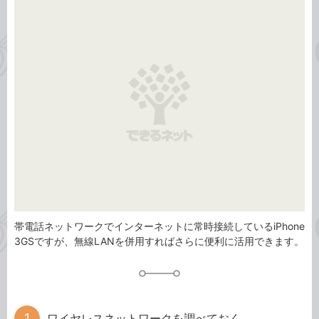
事
テ
タ
ゴ
グ
リ
帯電話ネットワークでインターネットに常時接続しているiPhone
3GSですが、無線LANを併用すればさらに便利に活用できます。
ワイヤレスネットワークを調べておく