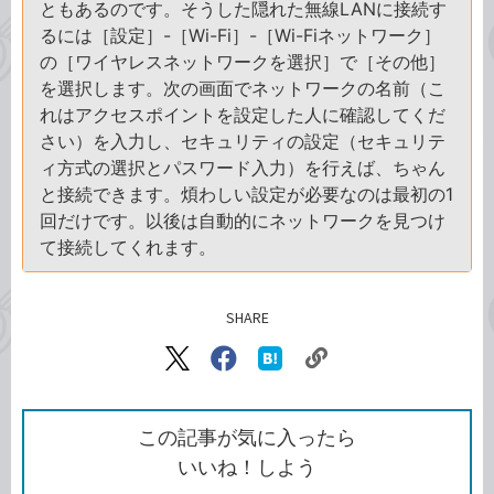
ともあるのです。そうした隠れた無線LANに接続す
るには［設定］-［Wi-Fi］-［Wi-Fiネットワーク］
の［ワイヤレスネットワークを選択］で［その他］
を選択します。次の画面でネットワークの名前（こ
れはアクセスポイントを設定した人に確認してくだ
さい）を入力し、セキュリティの設定（セキュリテ
ィ方式の選択とパスワード入力）を行えば、ちゃん
と接続できます。煩わしい設定が必要なのは最初の1
回だけです。以後は自動的にネットワークを見つけ
て接続してくれます。
SHARE
記事をシェアする
リ
X（旧
Facebook
は
ン
Twitter）
で
て
ク
で
シ
な
を
シ
ェ
ブ
この記事が気に入ったら
コ
ェ
ア
ッ
いいね！しよう
ピ
ア
ク
ー
マ