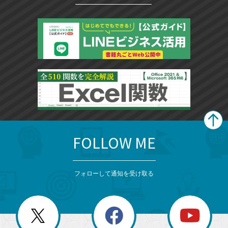
FOLLOW ME
search
format_list_bulleted
検
カ
検
カ
索
テ
メ
ゴ
索
テ
ニ
リ
フォローして通知を受け取る
ゴ
ュ
ー
ー
一
リ
を
覧
閉
を
ー
じ
閉