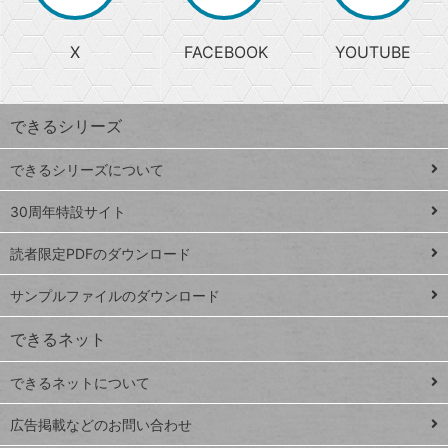
か
る
じ
る
search
ら
急
X
FACEBOOK
YOUTUBE
探
上
検
昇
索
す
ワ
できるシリーズ
ー
ド
できるシリーズについて
Google
ト
スプレ
ッ
30周年特設サイト
ッドシ
プ
読者限定PDFのダウンロード
ート
ペ
iPhone
ー
サンプルファイルのダウンロード
VLOOKUP
ジ
できるネット
連載
できるネットについて
Excel Q&A
close
閉じ
トイアンナ流仕
広告掲載などのお問い合わせ
る