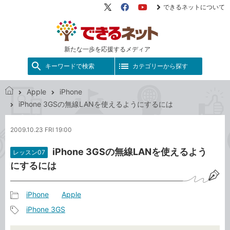
できるネットについて
X（旧
Facebook
YouTube
Twitter）
新たな一歩を応援するメディア
キーワードで検索
カテゴリーから探す
Apple
iPhone
で
iPhone 3GSの無線LANを使えるようにするには
き
る
2009.10.23 FRI 19:00
ネ
ッ
iPhone 3GSの無線LANを使えるよう
レッスン07
ト
にするには
iPhone
Apple
記
iPhone 3GS
事
記
カ