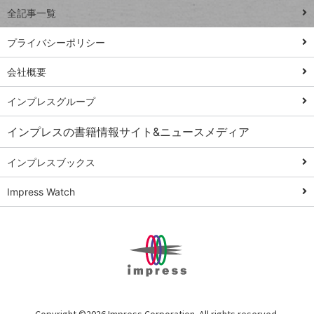
事術
全記事一覧
PowerAutomate
ではじめる業務
プライバシーポリシー
の完全自動化
会社概要
AI議事録作成術
Windows 11
インプレスグループ
Q&A
インプレスの書籍情報サイト&ニュースメディア
Teams踏み込み
活用術
インプレスブックス
Excel講師の仕事
Impress Watch
術
エクセル時短
パワポ時短
Windows Tips
神保町ペロリ旅
俺のメルカリ
Copyright ©
2026 Impress Corporation. All rights reserved.