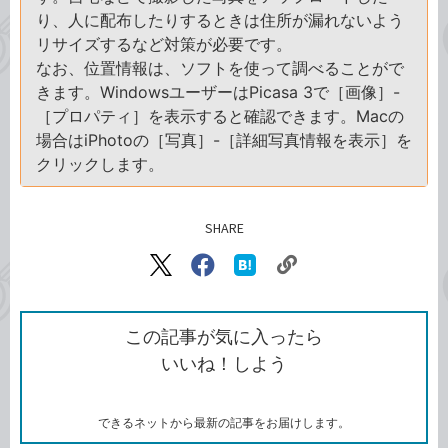
り、人に配布したりするときは住所が漏れないよう
リサイズするなど対策が必要です。
なお、位置情報は、ソフトを使って調べることがで
きます。WindowsユーザーはPicasa 3で［画像］-
［プロパティ］を表示すると確認できます。Macの
場合はiPhotoの［写真］-［詳細写真情報を表示］を
クリックします。
SHARE
記事をシェアする
リ
X（旧
Facebook
は
ン
Twitter）
で
て
ク
で
シ
な
を
シ
ェ
ブ
この記事が気に入ったら
コ
ェ
ア
ッ
いいね！しよう
ピ
ア
ク
ー
マ
ー
ク
できるネットから最新の記事をお届けします。
に