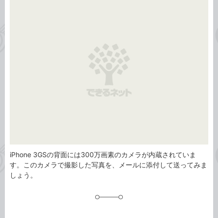
事
テ
タ
ゴ
グ
リ
iPhone 3GSの背面には300万画素のカメラが内蔵されていま
す。このカメラで撮影した写真を、メールに添付して送ってみま
しょう。