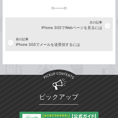
追
加
次の記事
arrow_forward
iPhone 3GSでWebページを見るには
前の記事
arrow_back
iPhone 3GSでメールを送受信するには
ピックアップ