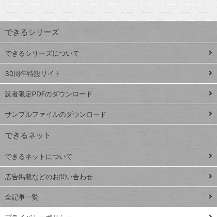
探
上
検
昇
索
す
ワ
できるシリーズ
ー
ド
できるシリーズについて
Google
ト
スプレ
ッ
30周年特設サイト
ッドシ
プ
読者限定PDFのダウンロード
ート
ペ
iPhone
ー
サンプルファイルのダウンロード
VLOOKUP
ジ
できるネット
連載
できるネットについて
Excel Q&A
close
閉じ
トイアンナ流仕
広告掲載などのお問い合わせ
る
事術
全記事一覧
PowerAutomate
ではじめる業務