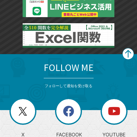
FOLLOW ME
search
format_list_bulleted
検
カ
検
カ
索
テ
メ
ゴ
索
テ
ニ
リ
フォローして通知を受け取る
ゴ
ュ
ー
ー
一
リ
を
覧
閉
を
ー
じ
閉
か
る
じ
る
search
ら
急
X
FACEBOOK
YOUTUBE