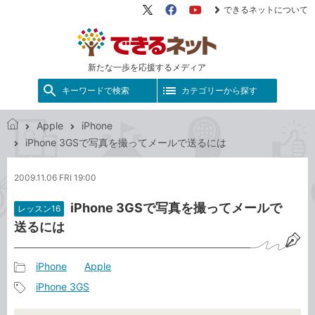
できるネットについて
X（旧
Facebook
YouTube
Twitter）
新たな一歩を応援するメディア
キーワードで検索
カテゴリーから探す
Apple
iPhone
で
iPhone 3GSで写真を撮ってメールで送るには
き
る
2009.11.06 FRI 19:00
ネ
ッ
iPhone 3GSで写真を撮ってメールで
レッスン16
ト
送るには
iPhone
Apple
記
iPhone 3GS
事
記
カ