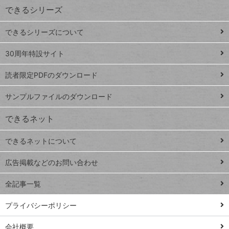
できるシリーズ
ー
ド
できるシリーズについて
Google
ト
スプレ
ッ
30周年特設サイト
ッドシ
プ
読者限定PDFのダウンロード
ート
ペ
iPhone
ー
サンプルファイルのダウンロード
VLOOKUP
ジ
できるネット
連載
できるネットについて
Excel Q&A
close
閉じ
トイアンナ流仕
広告掲載などのお問い合わせ
る
事術
全記事一覧
PowerAutomate
ではじめる業務
プライバシーポリシー
の完全自動化
会社概要