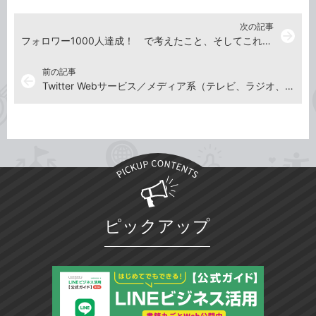
次の記事
arrow_forward
フォロワー1000人達成！ で考えたこと、そしてこれから
前の記事
arrow_back
Twitter Webサービス／メディア系（テレビ、ラジオ、新聞など）アカウント一覧
ピックアップ