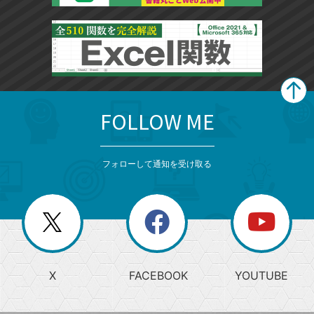
FOLLOW ME
search
format_list_bulleted
検
カ
検
カ
索
テ
メ
ゴ
索
テ
ニ
リ
フォローして通知を受け取る
ゴ
ュ
ー
ー
一
リ
を
覧
閉
を
ー
じ
閉
か
る
じ
る
search
ら
急
X
FACEBOOK
YOUTUBE
探
上
検
昇
索
す
ワ