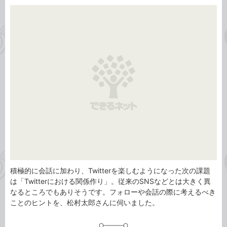
カ
事
テ
タ
ゴ
グ
リ
積極的に会話に加わり、Twitterを楽しむようになった次の課題
は「Twitterにおける関係作り」。従来のSNSなどとは大きく異
なるところでもありそうです。フォローや会話の際に考えるべき
ことのヒントを、松村太郎さんに伺いました。