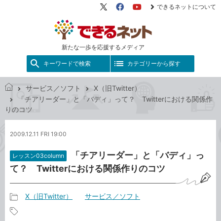
できるネットについて
X（旧
Facebook
YouTube
Twitter）
新たな一歩を応援するメディア
キーワードで検索
カテゴリーから探す
サービス／ソフト
X（旧Twitter）
で
「チアリーダー」と「バディ」って？ Twitterにおける関係作
き
りのコツ
る
ネ
2009.12.11 FRI 19:00
ッ
ト
「チアリーダー」と「バディ」っ
レッスン03column
て？ Twitterにおける関係作りのコツ
X（旧Twitter）
サービス／ソフト
記
事
記