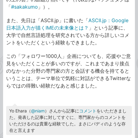
「
#sakakumo
」）。
また、先日は「ASCII.jp」に書いた「
ASCII.jp：Google
日本語入力が描くIMEの未来像とは？
」という記事に、
大学で自然言語処理を研究されている方から詳しいコメ
ントをいただくという経験もできました。
この「フォロワー1000人」企画についても、応援やご意
見をいただくことが多いのですが、これまであまり接点
のなかった分野の専門家の方と会話する機会を持てると
いうことは、テーマ単位で気軽に対話ができるTwitterな
らではの得難い経験だなあと感じました。
Yo Ehara（
@niam
）さんから記事に
コメント
をいただきまし
た。発表した記事に対してすぐに、専門家からのコメントを
いただけるのは貴重な経験でした。まさにバディのような存
在と言えます