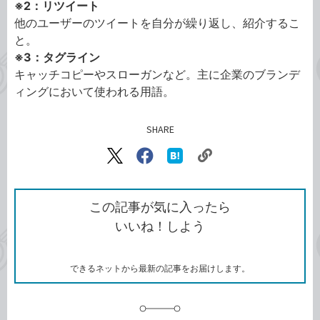
※2：リツイート
他のユーザーのツイートを自分が繰り返し、紹介するこ
と。
※3：タグライン
キャッチコピーやスローガンなど。主に企業のブランデ
ィングにおいて使われる用語。
SHARE
記事をシェアする
リ
X（旧
Facebook
は
ン
Twitter）
で
て
ク
で
シ
な
を
シ
ェ
ブ
この記事が気に入ったら
コ
ェ
ア
ッ
いいね！しよう
ピ
ア
ク
ー
マ
ー
ク
できるネットから最新の記事をお届けします。
に
追
加