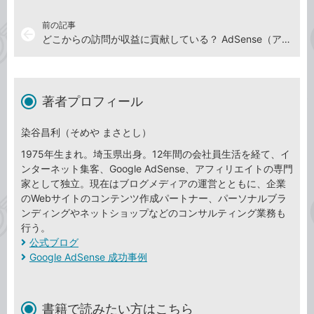
前の記事
arrow_back
どこからの訪問が収益に貢献している？ AdSense（アドセンス）の収益を参照元ごとに見る方法
著者プロフィール
染谷昌利（そめや まさとし）
1975年生まれ。埼玉県出身。12年間の会社員生活を経て、イ
ンターネット集客、Google AdSense、アフィリエイトの専門
家として独立。現在はブログメディアの運営とともに、企業
のWebサイトのコンテンツ作成パートナー、パーソナルブラ
ンディングやネットショップなどのコンサルティング業務も
行う。
公式ブログ
Google AdSense 成功事例
書籍で読みたい方はこちら