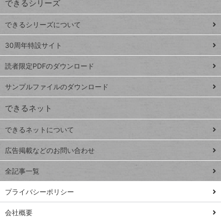
できるシリーズ
ー
ド
できるシリーズについて
Google
ト
スプレ
ッ
30周年特設サイト
ッドシ
プ
読者限定PDFのダウンロード
ート
ペ
iPhone
ー
サンプルファイルのダウンロード
VLOOKUP
ジ
できるネット
連載
できるネットについて
Excel Q&A
close
閉じ
トイアンナ流仕
広告掲載などのお問い合わせ
る
事術
全記事一覧
PowerAutomate
ではじめる業務
プライバシーポリシー
の完全自動化
会社概要
AI議事録作成術