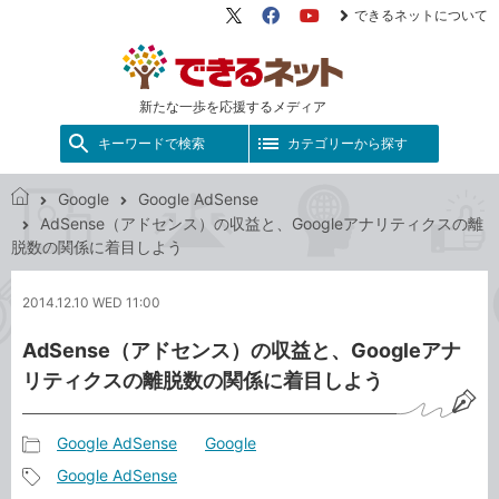
できるネットについて
X（旧
Facebook
YouTube
Twitter）
新たな一歩を応援するメディア
キーワードで検索
カテゴリーから探す
Google
Google AdSense
で
AdSense（アドセンス）の収益と、Googleアナリティクスの離
き
脱数の関係に着目しよう
る
ネ
2014.12.10 WED 11:00
ッ
ト
AdSense（アドセンス）の収益と、Googleアナ
リティクスの離脱数の関係に着目しよう
Google AdSense
Google
記
Google AdSense
事
記