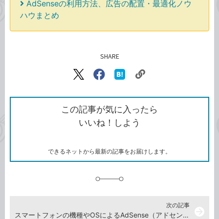
AdSenseの利用方法、広告の配置・最適化ノウ
ハウまとめ
SHARE
記事をシェアする
リ
X（旧
Facebook
は
ン
Twitter）
で
て
ク
で
シ
な
を
シ
ェ
ブ
この記事が気に入ったら
コ
ェ
ア
ッ
いいね！しよう
ピ
ア
ク
ー
マ
ー
ク
できるネットから最新の記事をお届けします。
に
追
加
次の記事
arrow_forward
スマートフォンの機種やOSによるAdSense（アドセンス）の収益の差を調べる方法