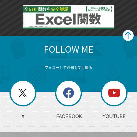
FOLLOW ME
search
format_list_bulleted
検
カ
検
カ
索
テ
メ
ゴ
索
テ
ニ
リ
フォローして通知を受け取る
ゴ
ュ
ー
ー
一
リ
を
覧
閉
を
ー
じ
閉
か
る
じ
る
search
ら
急
X
FACEBOOK
YOUTUBE
探
上
検
昇
索
す
ワ