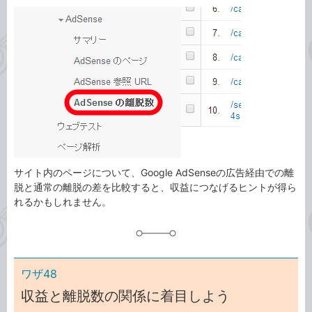
カ
事
テ
タ
ゴ
グ
リ
サイト内のページについて、Google AdSenseの広告経由での離
脱と通常の離脱の差を比較すると、収益につなげるヒントが得ら
れるかもしれません。
ワザ48
収益と離脱数の関係に着目しよう