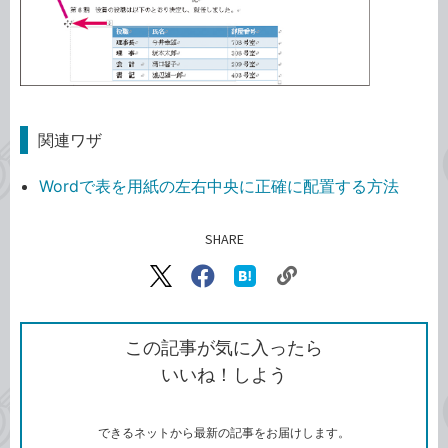
関連ワザ
Wordで表を用紙の左右中央に正確に配置する方法
SHARE
記事をシェアする
リ
X（旧
Facebook
は
ン
Twitter）
で
て
ク
で
シ
な
を
シ
ェ
ブ
この記事が気に入ったら
コ
ェ
ア
ッ
いいね！しよう
ピ
ア
ク
ー
マ
ー
ク
できるネットから最新の記事をお届けします。
に