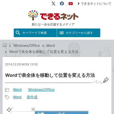
できるネットについて
X（旧
Facebook
YouTube
Twitter）
新たな一歩を応援するメディア
キーワードで検索
カテゴリーから探す
Windows/Office
Word
で
Wordで表全体を移動して位置を変える方法
き
る
2014.12.08 MON 13:50
ネ
ッ
Wordで表全体を移動して位置を変える方法
ト
Word
Windows/Office
記
Word
表作成
事
記
カ
事
テ
タ