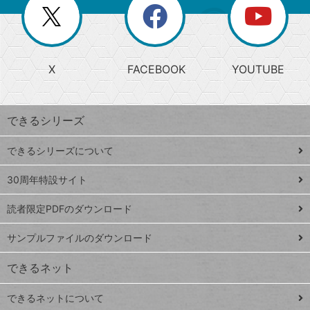
閉
を
ー
じ
閉
か
る
じ
る
search
ら
急
X
FACEBOOK
YOUTUBE
探
上
検
昇
索
す
ワ
できるシリーズ
ー
ド
できるシリーズについて
Google
ト
スプレ
ッ
30周年特設サイト
ッドシ
プ
読者限定PDFのダウンロード
ート
ペ
iPhone
ー
サンプルファイルのダウンロード
VLOOKUP
ジ
できるネット
連載
できるネットについて
Excel Q&A
close