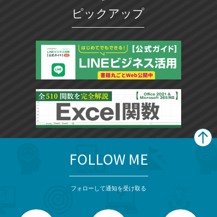
ピックアップ
FOLLOW ME
search
format_list_bulleted
検
カ
検
カ
索
テ
メ
ゴ
索
テ
ニ
リ
フォローして通知を受け取る
ゴ
ュ
ー
ー
一
リ
を
覧