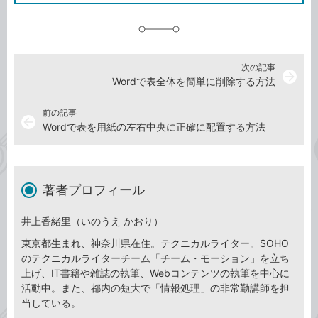
追
加
次の記事
arrow_forward
Wordで表全体を簡単に削除する方法
前の記事
arrow_back
Wordで表を用紙の左右中央に正確に配置する方法
著者プロフィール
井上香緒里（いのうえ かおり）
東京都生まれ、神奈川県在住。テクニカルライター。SOHO
のテクニカルライターチーム「チーム・モーション」を立ち
上げ、IT書籍や雑誌の執筆、Webコンテンツの執筆を中心に
活動中。また、都内の短大で「情報処理」の非常勤講師を担
当している。