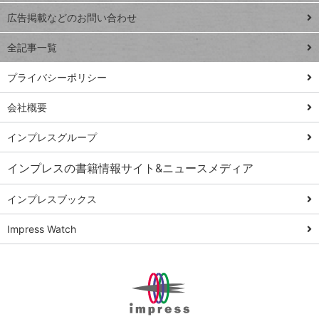
閉じ
トイアンナ流仕
広告掲載などのお問い合わせ
る
事術
全記事一覧
PowerAutomate
ではじめる業務
プライバシーポリシー
の完全自動化
会社概要
AI議事録作成術
Windows 11
インプレスグループ
Q&A
インプレスの書籍情報サイト&ニュースメディア
Teams踏み込み
活用術
インプレスブックス
Excel講師の仕事
Impress Watch
術
エクセル時短
パワポ時短
Windows Tips