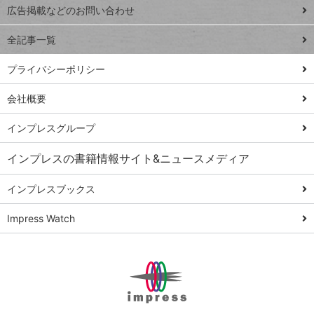
閉じ
トイアンナ流仕
広告掲載などのお問い合わせ
る
事術
全記事一覧
PowerAutomate
ではじめる業務
プライバシーポリシー
の完全自動化
会社概要
AI議事録作成術
Windows 11
インプレスグループ
Q&A
インプレスの書籍情報サイト&ニュースメディア
Teams踏み込み
活用術
インプレスブックス
Excel講師の仕事
Impress Watch
術
エクセル時短
パワポ時短
Windows Tips
神保町ペロリ旅