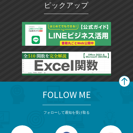
ピックアップ
FOLLOW ME
search
format_list_bulleted
検
カ
検
カ
索
テ
メ
ゴ
索
テ
ニ
リ
フォローして通知を受け取る
ゴ
ュ
ー
ー
一
リ
を
覧