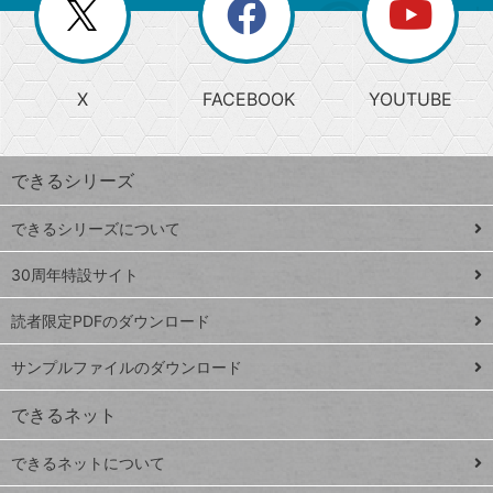
閉
を
ー
じ
閉
か
る
じ
る
search
ら
急
X
FACEBOOK
YOUTUBE
探
上
検
昇
索
す
ワ
できるシリーズ
ー
ド
できるシリーズについて
Google
ト
スプレ
ッ
30周年特設サイト
ッドシ
プ
読者限定PDFのダウンロード
ート
ペ
iPhone
ー
サンプルファイルのダウンロード
VLOOKUP
ジ
できるネット
連載
できるネットについて
Excel Q&A
close