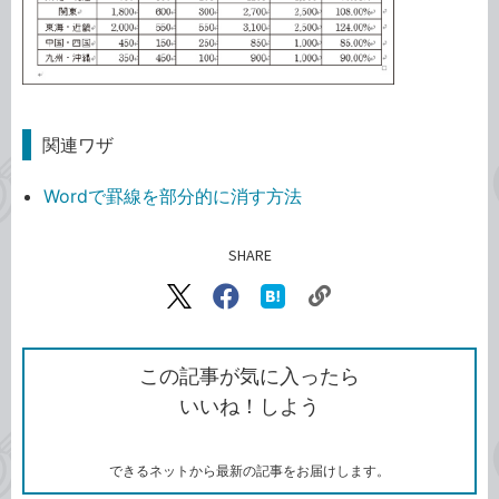
関連ワザ
Wordで罫線を部分的に消す方法
SHARE
記事をシェアする
リ
X（旧
Facebook
は
ン
Twitter）
で
て
ク
で
シ
な
を
シ
ェ
ブ
この記事が気に入ったら
コ
ェ
ア
ッ
いいね！しよう
ピ
ア
ク
ー
マ
ー
ク
できるネットから最新の記事をお届けします。
に