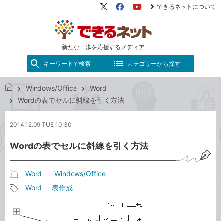
できるネットについて
X（旧
Facebook
YouTube
Twitter）
新たな一歩を応援するメディア
キーワードで検索
カテゴリーから探す
Windows/Office
Word
で
Wordの表でセルに斜線を引く方法
き
る
2014.12.09 TUE 10:30
ネ
ッ
Wordの表でセルに斜線を引く方法
ト
Word
Windows/Office
記
Word
表作成
事
記
カ
事
テ
タ