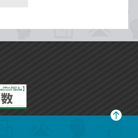
ペ
ー
ジ
上
部