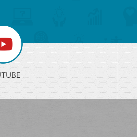
へ
UTUBE