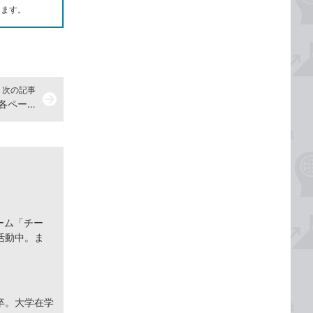
します。
次の記事
arrow_forward
Wordで複数ページにまたがる表の各ページにタイトル行を表示する方法
ーム「チー
活動中。ま
卒。大学在学