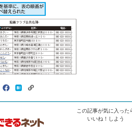
リ
X（旧
Facebook
は
ェアする
ン
witter）
で
て
ク
で
シ
な
を
シ
ェ
ブ
この記事が気に入った
コ
ェ
ア
ッ
ピ
ア
ク
いいね！しよう
ー
マ
ー