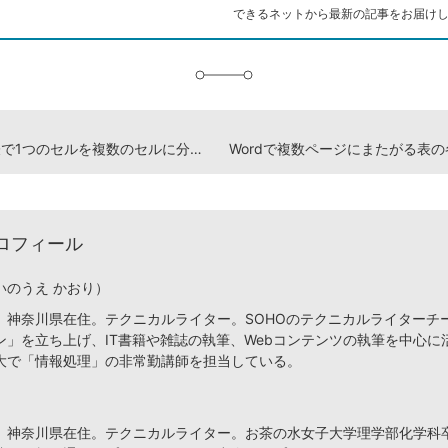
ク
できるネットから最新の記事をお届け
に
追
加
Wordの表で1つのセルを複数のセルに分割する方法
ロフィール
いのうえ かおり）
、神奈川県在住。テクニカルライター。SOHOのテクニカルライターチ
ン」を立ち上げ、IT書籍や雑誌の執筆、Webコンテンツの執筆を中心に
大で「情報処理」の非常勤講師を担当している。
、神奈川県在住。テクニカルライター。お茶の水女子大学理学部化学科