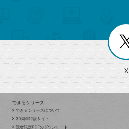
検
カ
索
テ
メ
ゴ
索
テ
ニ
リ
ュ
ー
ゴ
ー
一
を
覧
リ
閉
を
じ
閉
ー
る
じ
る
か
ら
急上昇ワード
X
探
Googleスプレッドシート
iPhone
VLOOKUP
す
できるシリーズ
close
できるシリーズについて
閉
ト
じ
ッ
30周年特設サイト
る
プ
読者限定PDFのダウンロード