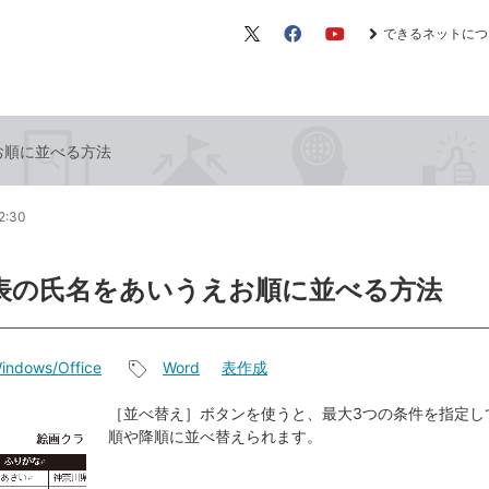
できるネットにつ
X（旧
Facebook
YouTube
Twitter）
お順に並べる方法
2:30
で表の氏名をあいうえお順に並べる方法
indows/Office
Word
表作成
記
事
［並べ替え］ボタンを使うと、最大3つの条件を指定し
順や降順に並べ替えられます。
タ
グ