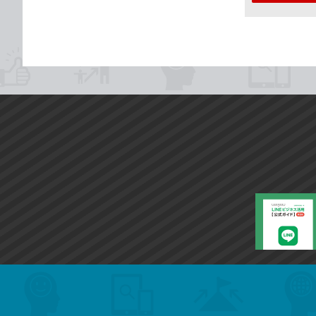
search
format_list_bulleted
検
カ