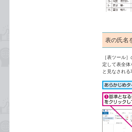
ゴ
な
リ
ブ
ッ
ク
マ
ー
表の氏名
ク
に
［表ツール］
追
定して表全体
加
と見なされる