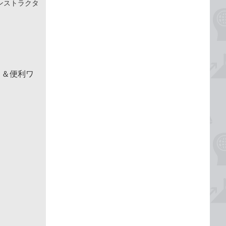
ンストラクタ
！＆便利ワ