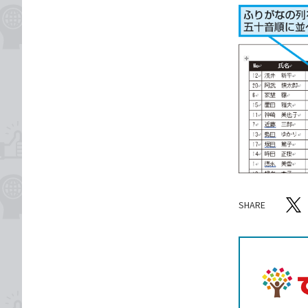
SHARE
記事をシ
T