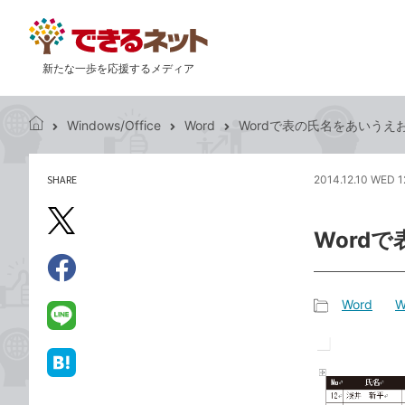
新たな一歩を応援するメディア
Windows/Office
Word
Wordで表の氏名をあいうえ
で
き
る
SHARE
2014.12.10 WED 1
記
ネ
事
ッ
を
X（旧
ト
Word
シ
Twitter）
ェ
で
ア
Facebook
す
シ
で
Word
W
る
ェ
記
シ
LINE
ア
事
ェ
で
カ
ア
送
は
テ
る
て