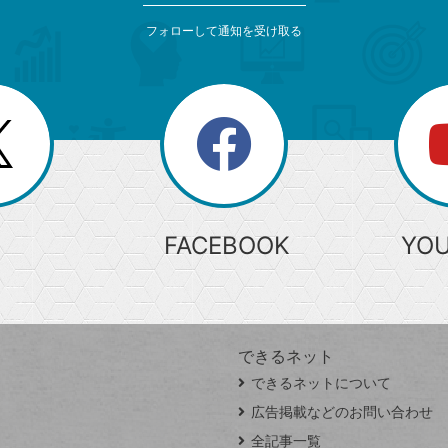
フォローして通知を受け取る
search
検
索
FACEBOOK
YO
できるネット
できるネットについて
広告掲載などのお問い合わせ
全記事一覧