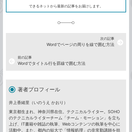
ク
できるネットから最新の記事をお届けします。
に
追
加
次の記事
arrow_forward
Wordでページの周りを線で囲む方法
前の記事
arrow_back
Wordでタイトル行を罫線で囲む方法
著者プロフィール
井上香緒里（いのうえ かおり）
東京都生まれ、神奈川県在住。テクニカルライター。SOHO
のテクニカルライターチーム「チーム・モーション」を立ち
上げ、IT書籍や雑誌の執筆、Webコンテンツの執筆を中心に
活動中。また、都内の短大で「情報処理」の非常勤講師を担