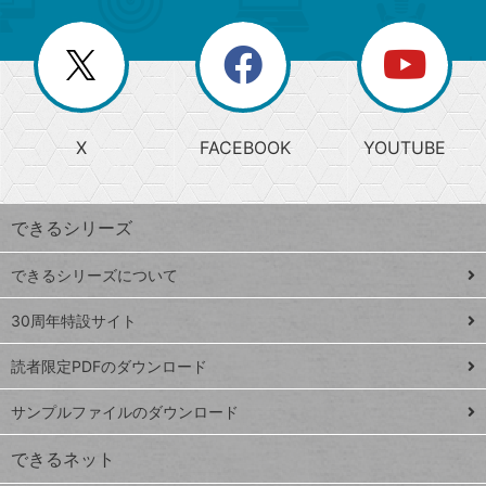
ー
一
リ
を
覧
閉
を
ー
じ
閉
か
る
じ
る
search
ら
急
X
FACEBOOK
YOUTUBE
探
上
検
昇
索
す
ワ
できるシリーズ
ー
ド
できるシリーズについて
Google
ト
スプレ
ッ
30周年特設サイト
ッドシ
プ
読者限定PDFのダウンロード
ート
ペ
iPhone
ー
サンプルファイルのダウンロード
VLOOKUP
ジ
できるネット
連載