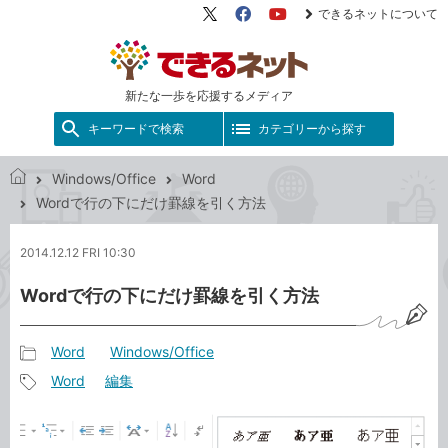
できるネットについて
X（旧
Facebook
YouTube
Twitter）
新たな一歩を応援するメディア
キーワードで検索
カテゴリーから探す
Windows/Office
Word
で
Wordで行の下にだけ罫線を引く方法
き
る
2014.12.12 FRI 10:30
ネ
ッ
Wordで行の下にだけ罫線を引く方法
ト
Word
Windows/Office
記
Word
編集
事
記
カ
事
テ
タ