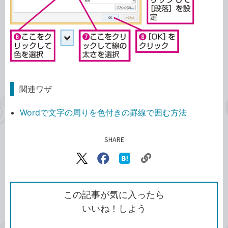
関連ワザ
Wordで文字の周りを色付きの罫線で囲む方法
SHARE
記事をシェアする
リ
X（旧
Facebook
は
ン
Twitter）
で
て
ク
で
シ
な
を
シ
ェ
ブ
この記事が気に入ったら
コ
ェ
ア
ッ
いいね！しよう
ピ
ア
ク
ー
マ
ー