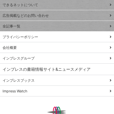
できるネットについて
Excel Q&A
close
閉じ
トイアンナ流仕
広告掲載などのお問い合わせ
る
事術
全記事一覧
PowerAutomate
ではじめる業務
プライバシーポリシー
の完全自動化
会社概要
AI議事録作成術
Windows 11
インプレスグループ
Q&A
インプレスの書籍情報サイト&ニュースメディア
Teams踏み込み
活用術
インプレスブックス
Excel講師の仕事
Impress Watch
術
エクセル時短
パワポ時短