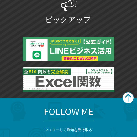
ピックアップ
FOLLOW ME
search
format_list_bulleted
検
カ
検
カ
索
テ
メ
ゴ
索
テ
ニ
リ
フォローして通知を受け取る
ゴ
ュ
ー