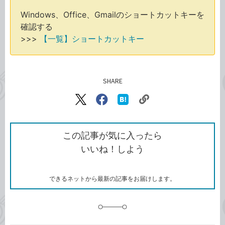
Windows、Office、Gmailのショートカットキーを
確認する
>>>
【一覧】ショートカットキー
SHARE
記事をシェアする
リ
X（旧
Facebook
は
ン
Twitter）
で
て
ク
で
シ
な
を
シ
ェ
ブ
この記事が気に入ったら
コ
ェ
ア
ッ
いいね！しよう
ピ
ア
ク
ー
マ
ー
ク
できるネットから最新の記事をお届けします。
に
追
加