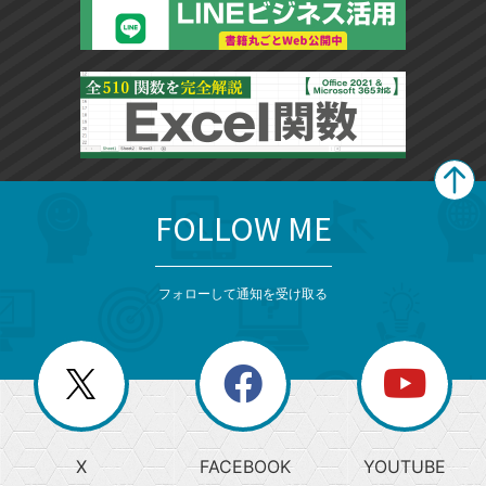
FOLLOW ME
search
format_list_bulleted
検
カ
検
カ
索
テ
メ
ゴ
索
テ
ニ
リ
フォローして通知を受け取る
ゴ
ュ
ー
ー
一
リ
を
覧
閉
を
ー
じ
閉
か
る
じ
る
search
ら
急
X
FACEBOOK
YOUTUBE
探
上