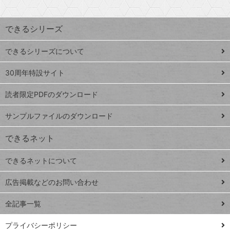
検
昇
索
す
ワ
できるシリーズ
ー
ド
できるシリーズについて
Google
ト
スプレ
ッ
30周年特設サイト
ッドシ
プ
読者限定PDFのダウンロード
ート
ペ
iPhone
ー
サンプルファイルのダウンロード
VLOOKUP
ジ
できるネット
連載
できるネットについて
Excel Q&A
close
閉じ
トイアンナ流仕
広告掲載などのお問い合わせ
る
事術
全記事一覧
PowerAutomate
ではじめる業務
プライバシーポリシー