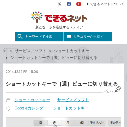
できるネットについて
X（旧
Facebook
YouTube
Twitter）
新たな一歩を応援するメディア
キーワードで検索
カテゴリーから探す
サービス／ソフト
ショートカットキー
で
ショートカットキーで［週］ビューに切り替える
き
る
2014.12.12 FRI 15:00
ネ
ッ
ショートカットキーで［週］ビューに切り替える
ト
ショートカットキー
サービス／ソフト
記
Googleカレンダー
ショートカットキー
事
記
カ
事
テ
タ