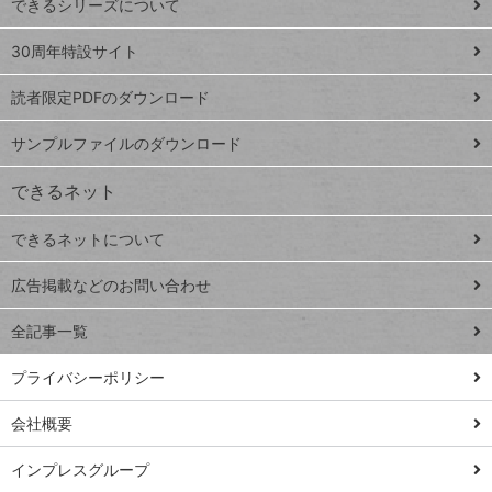
できるシリーズについて
Google
ト
スプレ
ッ
30周年特設サイト
ッドシ
プ
読者限定PDFのダウンロード
ート
ペ
iPhone
ー
サンプルファイルのダウンロード
VLOOKUP
ジ
できるネット
連載
できるネットについて
Excel Q&A
close
閉じ
トイアンナ流仕
広告掲載などのお問い合わせ
る
事術
全記事一覧
PowerAutomate
ではじめる業務
プライバシーポリシー
の完全自動化
会社概要
AI議事録作成術
Windows 11
インプレスグループ