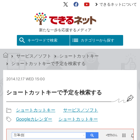
できるネットについて
X（旧
Facebook
YouTube
Twitter）
新たな一歩を応援するメディア
キーワードで検索
カテゴリーから探す
サービス／ソフト
ショートカットキー
で
ショートカットキーで予定を検索する
き
る
2014.12.17 WED 15:00
ネ
ッ
ショートカットキーで予定を検索する
ト
ショートカットキー
サービス／ソフト
記
Googleカレンダー
ショートカットキー
事
記
カ
事
テ
タ