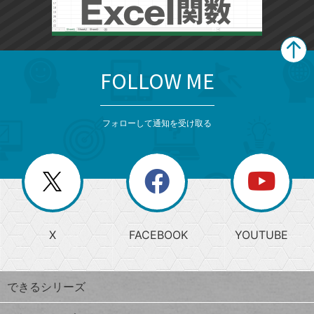
FOLLOW ME
search
format_list_bulleted
検
カ
検
カ
索
テ
メ
ゴ
索
テ
ニ
リ
フォローして通知を受け取る
ゴ
ュ
ー
ー
一
リ
を
覧
閉
を
ー
じ
閉
か
る
じ
る
search
ら
急
X
FACEBOOK
YOUTUBE
探
上
検
昇
索
す
ワ
できるシリーズ
ー
ド