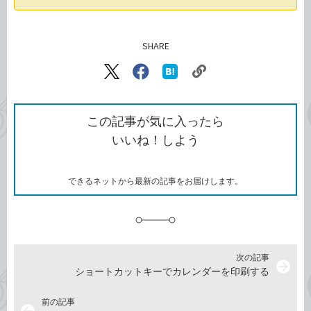
SHARE
記事をシェアする
リ
X（旧
Facebook
は
ン
Twitter）
で
て
ク
で
シ
な
を
シ
ェ
ブ
この記事が気に入ったら
コ
ェ
ア
ッ
いいね！しよう
ピ
ア
ク
ー
マ
ー
ク
できるネットから最新の記事をお届けします。
に
追
加
次の記事
arrow_forward
ショートカットキーでカレンダーを印刷する
前の記事
arrow_back