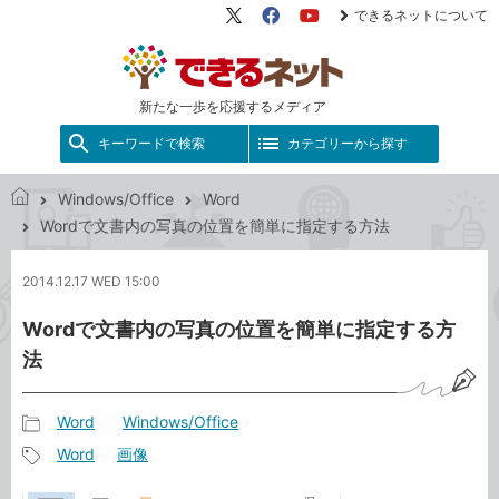
できるネットについて
X（旧
Facebook
YouTube
Twitter）
新たな一歩を応援するメディア
キーワードで検索
カテゴリーから探す
Windows/Office
Word
で
Wordで文書内の写真の位置を簡単に指定する方法
き
る
2014.12.17 WED 15:00
ネ
ッ
Wordで文書内の写真の位置を簡単に指定する方
ト
法
Word
Windows/Office
記
Word
画像
事
記
カ