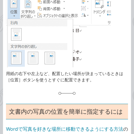
事
テ
タ
ゴ
グ
リ
用紙の右下や左上など、配置したい場所が決まっているときは
［位置］ボタンを使うとすぐに配置できます。
文書内の写真の位置を簡単に指定するには
Wordで写真を好きな場所に移動できるようにする方法
の