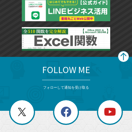
FOLLOW ME
search
format_list_bulleted
検
カ
検
カ
索
テ
メ
ゴ
索
テ
ニ
リ
フォローして通知を受け取る
ゴ
ュ
ー
ー
一
リ
を
覧
閉
を
ー
じ
閉
か
る
じ
る
search
ら
急