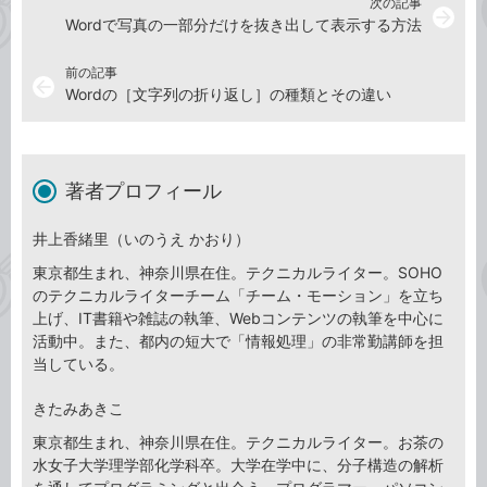
次の記事
arrow_forward
Wordで写真の一部分だけを抜き出して表示する方法
前の記事
arrow_back
Wordの［文字列の折り返し］の種類とその違い
著者プロフィール
井上香緒里（いのうえ かおり）
東京都生まれ、神奈川県在住。テクニカルライター。SOHO
のテクニカルライターチーム「チーム・モーション」を立ち
上げ、IT書籍や雑誌の執筆、Webコンテンツの執筆を中心に
活動中。また、都内の短大で「情報処理」の非常勤講師を担
当している。
きたみあきこ
東京都生まれ、神奈川県在住。テクニカルライター。お茶の
水女子大学理学部化学科卒。大学在学中に、分子構造の解析