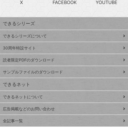
X
FACEBOOK
YOUTUBE
探
上
検
昇
索
す
ワ
できるシリーズ
ー
ド
できるシリーズについて
Google
ト
スプレ
ッ
30周年特設サイト
ッドシ
プ
読者限定PDFのダウンロード
ート
ペ
iPhone
ー
サンプルファイルのダウンロード
VLOOKUP
ジ
できるネット
連載
できるネットについて
Excel Q&A
close
閉じ
トイアンナ流仕
広告掲載などのお問い合わせ
る
事術
全記事一覧
PowerAutomate