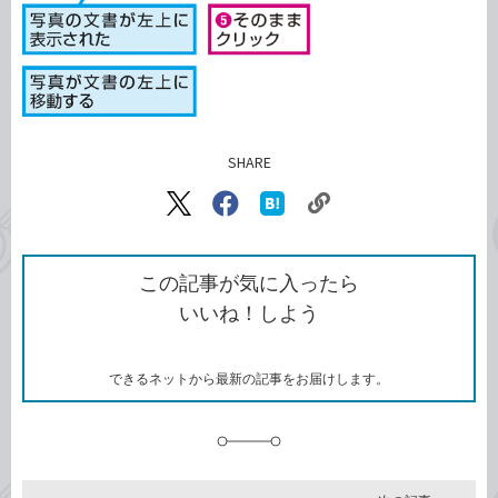
SHARE
記事をシェアする
リ
X（旧
Facebook
は
ン
Twitter）
で
て
ク
で
シ
な
を
シ
ェ
ブ
この記事が気に入ったら
コ
ェ
ア
ッ
いいね！しよう
ピ
ア
ク
ー
マ
ー
ク
できるネットから最新の記事をお届けします。
に
追
加