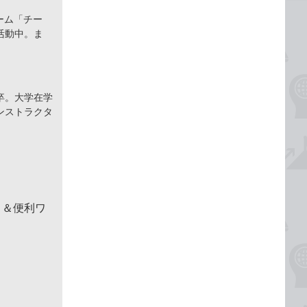
ーム「チー
活動中。ま
卒。大学在学
ンストラクタ
！＆便利ワ