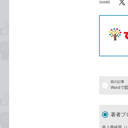
SHARE
記事をシ
T
前の記事
arrow_back
Word
著者プ
井上香緒里（