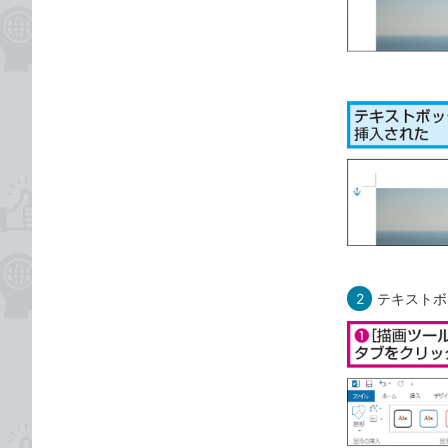
2
テキストボ