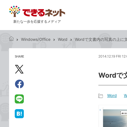
新たな一歩を応援するメディア
Windows/Office
Word
Wordで文書内の写真の上に
で
き
る
SHARE
2014.12.19 FRI 12
記
ネ
事
ッ
を
X（旧
ト
Word
シ
Twitter）
ェ
で
ア
Facebook
す
シ
で
Word
W
る
ェ
記
シ
LINE
ア
事
ェ
で
カ
ア
送
は
テ
る
て