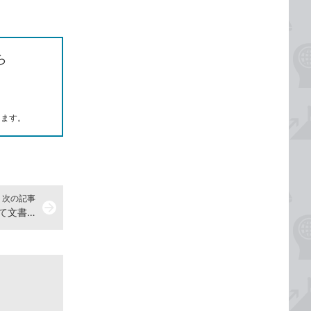
ら
します。
次の記事
arrow_forward
Wordで「クリップアート」を使って文書内にイラストを簡単に挿入する方法