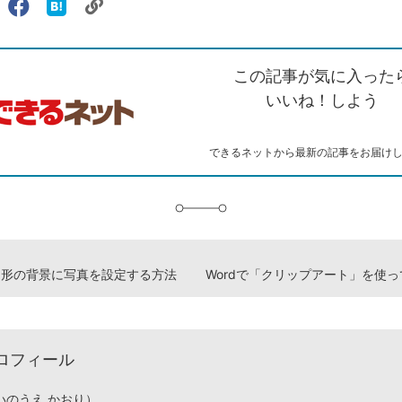
リ
X（旧
Facebook
は
ェアする
ン
witter）
で
て
ク
で
シ
な
を
シ
ェ
ブ
この記事が気に入った
コ
ェ
ア
ッ
ピ
ア
ク
いいね！しよう
ー
マ
ー
ク
できるネットから最新の記事をお届け
に
追
加
で図形の背景に写真を設定する方法
ロフィール
いのうえ かおり）