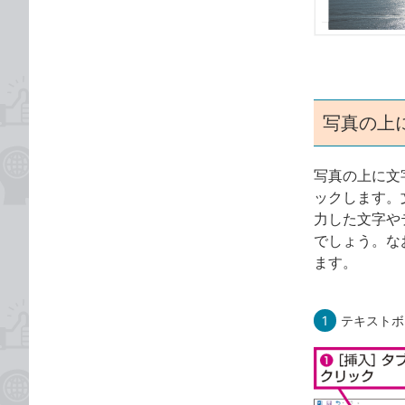
ゴ
な
リ
ブ
ッ
ク
マ
ー
写真の上
ク
に
写真の上に文
追
ックします。
加
力した文字や
でしょう。な
ます。
1
テキストボ