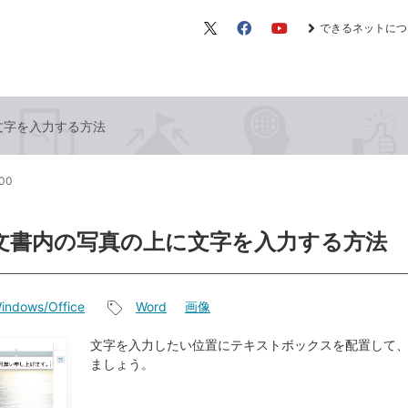
できるネットにつ
X（旧
Facebook
YouTube
Twitter）
文字を入力する方法
:00
で文書内の写真の上に文字を入力する方法
indows/Office
Word
画像
記
事
文字を入力したい位置にテキストボックスを配置して
ましょう。
タ
グ