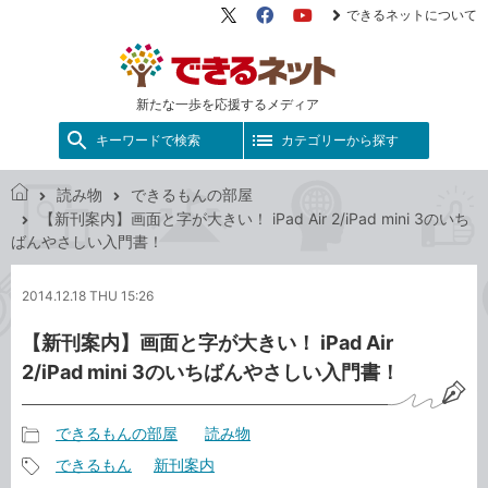
できるネットについて
X（旧
Facebook
YouTube
Twitter）
新たな一歩を応援するメディア
キーワードで検索
カテゴリーから探す
読み物
できるもんの部屋
で
【新刊案内】画面と字が大きい！ iPad Air 2/iPad mini 3のいち
き
ばんやさしい入門書！
る
ネ
2014.12.18 THU 15:26
ッ
ト
【新刊案内】画面と字が大きい！ iPad Air
2/iPad mini 3のいちばんやさしい入門書！
できるもんの部屋
読み物
記
できるもん
新刊案内
事
記