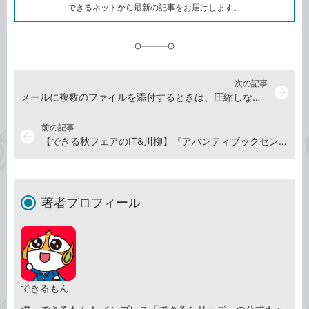
ク
できるネットから最新の記事をお届けします。
に
追
加
次の記事
arrow_forward
メールに複数のファイルを添付するときは、圧縮しないといけないの？
前の記事
arrow_back
【できる秋フェアのIT&川柳】『アバンティブックセンター京都店』さまからのご投稿
著者プロフィール
できるもん