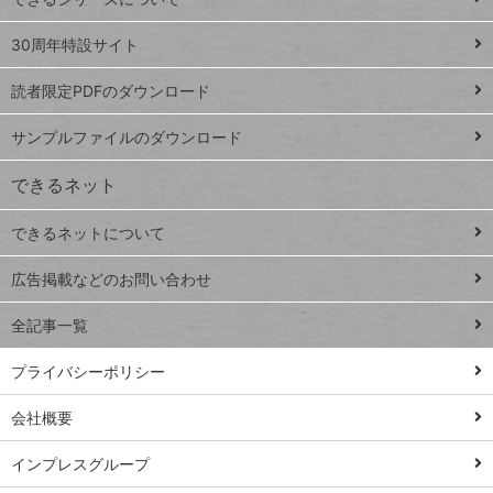
Google
ト
スプレ
ッ
30周年特設サイト
ッドシ
プ
読者限定PDFのダウンロード
ート
ペ
iPhone
ー
サンプルファイルのダウンロード
VLOOKUP
ジ
できるネット
連載
できるネットについて
Excel Q&A
close
閉じ
トイアンナ流仕
広告掲載などのお問い合わせ
る
事術
全記事一覧
PowerAutomate
ではじめる業務
プライバシーポリシー
の完全自動化
会社概要
AI議事録作成術
Windows 11
インプレスグループ
Q&A