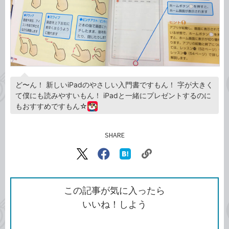
ど〜ん！ 新しいiPadのやさしい入門書ですもん！ 字が大きく
て僕にも読みやすいもん！ iPadと一緒にプレゼントするのに
もおすすめですもん☆
SHARE
記事をシェアする
リ
X（旧
Facebook
は
ン
Twitter）
で
て
ク
で
シ
な
を
シ
ェ
ブ
この記事が気に入ったら
コ
ェ
ア
ッ
いいね！しよう
ピ
ア
ク
ー
マ
ー