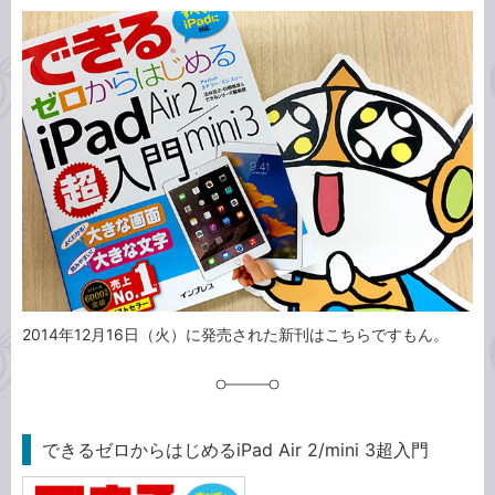
カ
事
テ
タ
ゴ
グ
リ
2014年12月16日（火）に発売された新刊はこちらですもん。
できるゼロからはじめるiPad Air 2/mini 3超入門