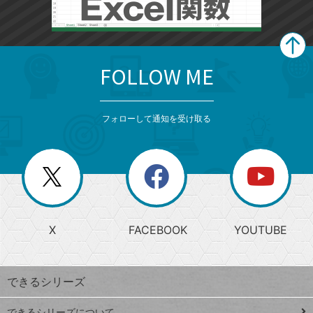
FOLLOW ME
search
format_list_bulleted
検
カ
検
カ
索
テ
メ
ゴ
索
テ
ニ
リ
フォローして通知を受け取る
ゴ
ュ
ー
ー
一
リ
を
覧
閉
を
ー
じ
閉
か
る
じ
る
search
ら
急
X
FACEBOOK
YOUTUBE
探
上
検
昇
索
す
ワ
できるシリーズ
ー
ド
できるシリーズについて