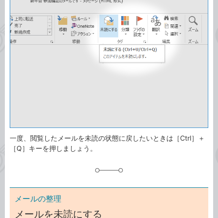
事
テ
タ
ゴ
グ
リ
一度、閲覧したメールを未読の状態に戻したいときは［Ctrl］＋
［Q］キーを押しましょう。
メールの整理
メールを未読にする