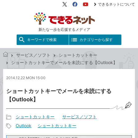
できるネットについて
X（旧
Facebook
YouTube
Twitter）
新たな一歩を応援するメディア
キーワードで検索
カテゴリーから探す
サービス／ソフト
ショートカットキー
で
ショートカットキーでメールを未読にする【Outlook】
き
る
2014.12.22 MON 15:00
ネ
ッ
ショートカットキーでメールを未読にする
ト
【Outlook】
ショートカットキー
サービス／ソフト
記
Outlook
ショートカットキー
事
記
カ