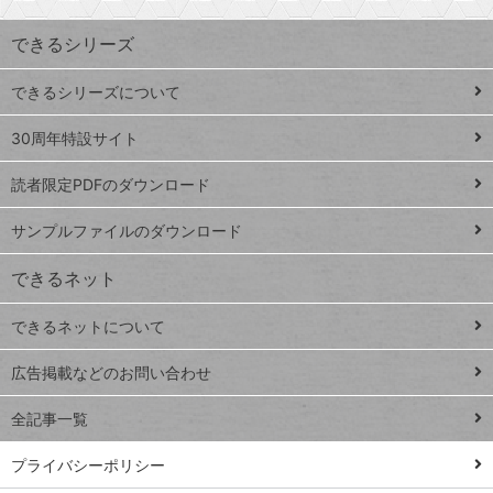
索
す
ワ
できるシリーズ
ー
ド
できるシリーズについて
Google
ト
スプレ
ッ
30周年特設サイト
ッドシ
プ
読者限定PDFのダウンロード
ート
ペ
iPhone
ー
サンプルファイルのダウンロード
VLOOKUP
ジ
できるネット
連載
できるネットについて
Excel Q&A
close
閉じ
トイアンナ流仕
広告掲載などのお問い合わせ
る
事術
全記事一覧
PowerAutomate
ではじめる業務
プライバシーポリシー
の完全自動化