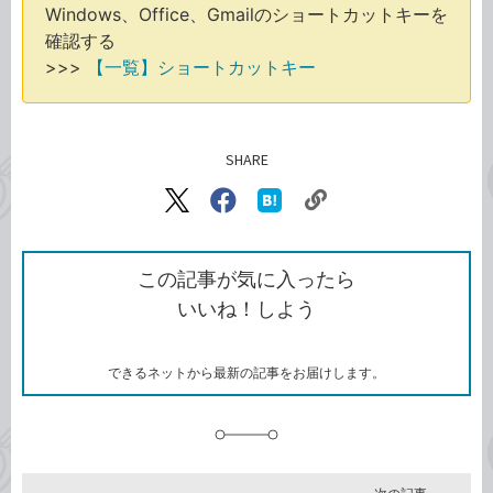
Windows、Office、Gmailのショートカットキーを
確認する
>>>
【一覧】ショートカットキー
SHARE
記事をシェアする
リ
X（旧
Facebook
は
ン
Twitter）
で
て
ク
で
シ
な
を
シ
ェ
ブ
この記事が気に入ったら
コ
ェ
ア
ッ
いいね！しよう
ピ
ア
ク
ー
マ
ー
ク
できるネットから最新の記事をお届けします。
に
追
加