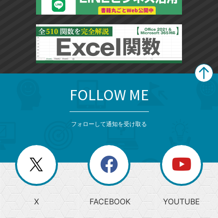
FOLLOW ME
search
format_list_bulleted
検
カ
検
カ
索
テ
メ
ゴ
索
テ
ニ
リ
フォローして通知を受け取る
ゴ
ュ
ー
ー
一
リ
を
覧
閉
を
ー
じ
閉
か
る
じ
る
search
ら
急
X
FACEBOOK
YOUTUBE
探
上
検
昇