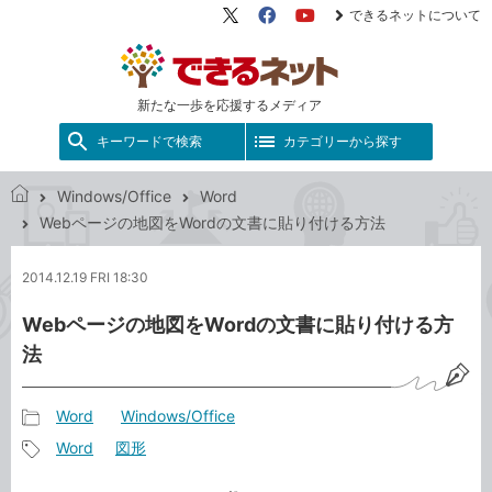
できるネットについて
X（旧
Facebook
YouTube
Twitter）
新たな一歩を応援するメディア
キーワードで検索
カテゴリーから探す
Windows/Office
Word
で
Webページの地図をWordの文書に貼り付ける方法
き
る
2014.12.19 FRI 18:30
ネ
ッ
Webページの地図をWordの文書に貼り付ける方
ト
法
Word
Windows/Office
記
Word
図形
事
記
カ