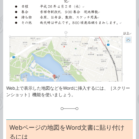
事
テ
タ
ゴ
グ
リ
Web上で表示した地図などをWordに挿入するには、［スクリー
ンショット］機能を使いましょう。
Webページの地図をWord文書に貼り付け
るには