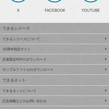
る
search
ら
急
X
FACEBOOK
YOUTUBE
探
上
検
昇
索
す
ワ
できるシリーズ
ー
ド
できるシリーズについて
Google
ト
スプレ
ッ
30周年特設サイト
ッドシ
プ
読者限定PDFのダウンロード
ート
ペ
iPhone
ー
サンプルファイルのダウンロード
VLOOKUP
ジ
できるネット
連載
できるネットについて
Excel Q&A
close
閉じ
トイアンナ流仕
広告掲載などのお問い合わせ
る
事術