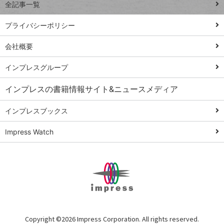
全記事一覧
PowerAutomate
ではじめる業務
プライバシーポリシー
の完全自動化
会社概要
AI議事録作成術
Windows 11
インプレスグループ
Q&A
インプレスの書籍情報サイト&ニュースメディア
Teams踏み込み
活用術
インプレスブックス
Excel講師の仕事
Impress Watch
術
エクセル時短
パワポ時短
Windows Tips
神保町ペロリ旅
俺のメルカリ
Copyright ©
2026 Impress Corporation. All rights reserved.