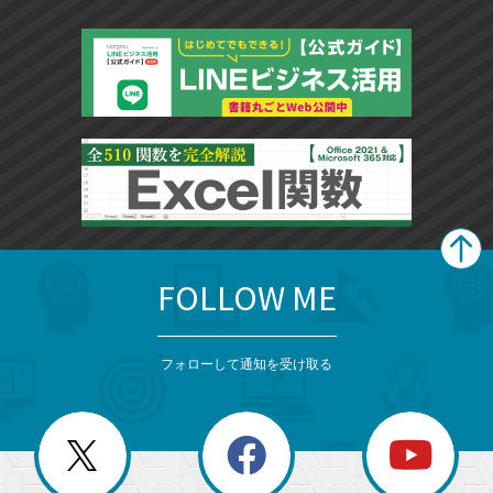
FOLLOW ME
search
format_list_bulleted
検
カ
検
カ
索
テ
メ
ゴ
索
テ
ニ
リ
フォローして通知を受け取る
ゴ
ュ
ー
ー
一
リ
を
覧
閉
を
ー
じ
閉
か
る
じ