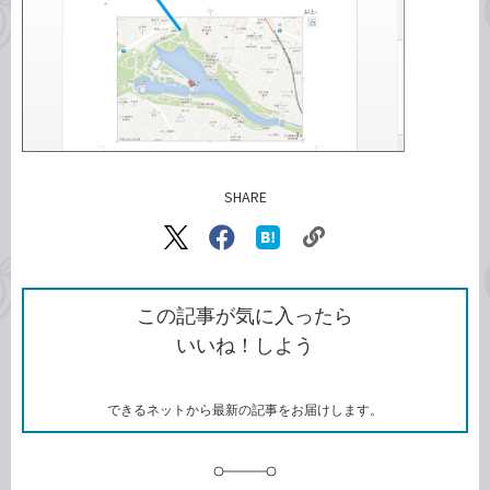
SHARE
記事をシェアする
リ
X（旧
Facebook
は
ン
Twitter）
で
て
ク
で
シ
な
を
シ
ェ
ブ
この記事が気に入ったら
コ
ェ
ア
ッ
いいね！しよう
ピ
ア
ク
ー
マ
ー
ク
できるネットから最新の記事をお届けします。
に
追
加