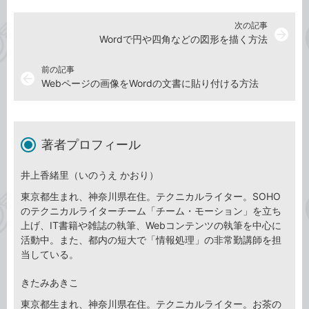
次の記事
arrow_forward
Wordで円や四角などの図形を描く方法
前の記事
arrow_back
Webページの画像をWordの文書に貼り付ける方法
著者プロフィール
井上香緒里（いのうえ かおり）
東京都生まれ、神奈川県在住。テクニカルライター。SOHO
のテクニカルライターチーム「チーム・モーション」を立ち
上げ、IT書籍や雑誌の執筆、Webコンテンツの執筆を中心に
活動中。また、都内の短大で「情報処理」の非常勤講師を担
当している。
きたみあきこ
東京都生まれ、神奈川県在住。テクニカルライター。お茶の