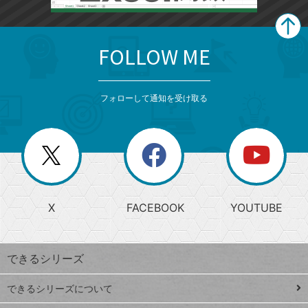
FOLLOW ME
search
format_list_bulleted
検
カ
検
カ
索
テ
メ
ゴ
索
テ
ニ
リ
フォローして通知を受け取る
ゴ
ュ
ー
ー
一
リ
を
覧
閉
を
ー
じ
閉
か
る
じ
る
search
ら
急
X
FACEBOOK
YOUTUBE
探
上
検
昇
索
す
ワ
できるシリーズ
ー
ド
できるシリーズについて
Google
ト