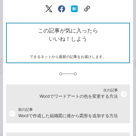
記事をシェアする
リ
X（旧
Facebook
は
ン
Twitter）
で
て
ク
で
シ
な
を
シ
ェ
ブ
この記事が気に入ったら
コ
ェ
ア
ッ
いいね！しよう
ピ
ア
ク
ー
マ
ー
ク
できるネットから最新の記事をお届けします。
に
追
加
次の記事
arrow_forward
Wordでワードアートの色を変更する方法
前の記事
arrow_back
Wordで作成した組織図に後から図形を追加する方法