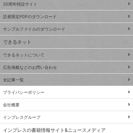
スプレ
ッ
30周年特設サイト
ッドシ
プ
読者限定PDFのダウンロード
ート
ペ
iPhone
ー
サンプルファイルのダウンロード
VLOOKUP
ジ
できるネット
連載
できるネットについて
Excel Q&A
close
閉じ
トイアンナ流仕
広告掲載などのお問い合わせ
る
事術
全記事一覧
PowerAutomate
ではじめる業務
プライバシーポリシー
の完全自動化
会社概要
AI議事録作成術
Windows 11
インプレスグループ
Q&A
インプレスの書籍情報サイト&ニュースメディア