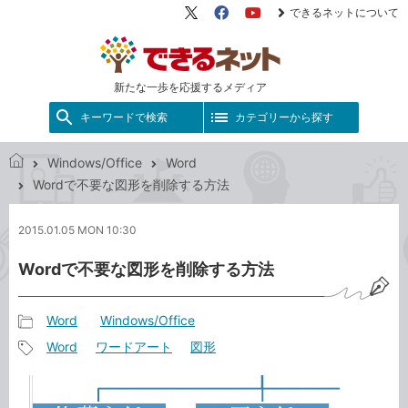
できるネットについて
X（旧
Facebook
YouTube
Twitter）
新たな一歩を応援するメディア
キーワードで検索
カテゴリーから探す
Windows/Office
Word
で
Wordで不要な図形を削除する方法
き
る
2015.01.05 MON 10:30
ネ
ッ
Wordで不要な図形を削除する方法
ト
Word
Windows/Office
記
Word
ワードアート
図形
事
記
カ
事
テ
タ