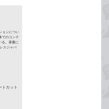
ションについ
体でのコンテ
いる。著書に
インプレスジャパ
ートカット