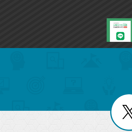
search
format_list_bulleted
検
カ
検
カ
索
テ
メ
ゴ
索
テ
ニ
リ
ュ
ー
ゴ
ー
一
を
覧
リ
閉
を
じ
閉
ー
る
じ
る
か