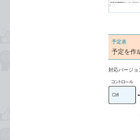
ゴ
な
リ
ブ
ッ
ク
マ
ー
予定表
ク
予定を作
に
追
対応バージョ
加