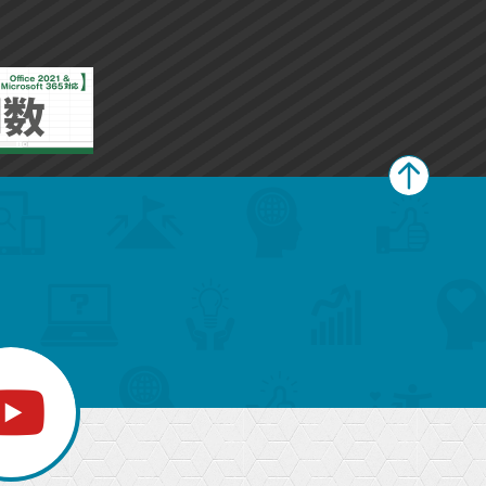
ペ
ー
ジ
上
部
へ