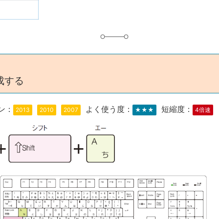
成する
ン：
よく使う度：
短縮度：
2013
2010
2007
★★★
4倍速