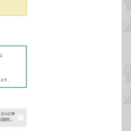
ら
します。
次の記事
arrow_forward
ショートカットキーで予定表の表示期間を切り替える【Outlook】