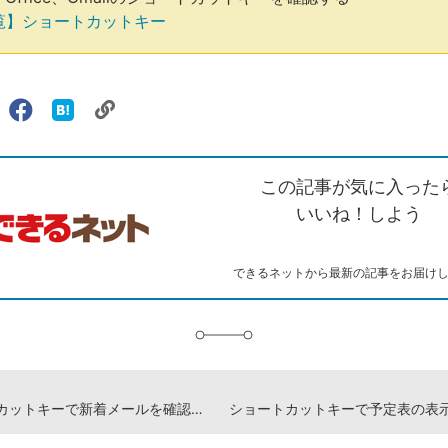
覧】ショートカットキー
リ
X（旧
Facebook
は
ェアする
ン
witter）
で
て
ク
で
シ
な
を
シ
ェ
ブ
この記事が気に入った
コ
ェ
ア
ッ
ピ
ア
ク
いいね！しよう
ー
マ
ー
ク
できるネットから最新の記事をお届け
に
追
加
ショートカットキーで新着メールを確認する【Outlook】