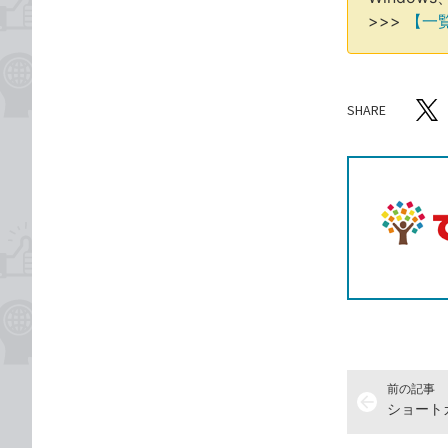
>>>
【一
SHARE
記事をシ
T
前の記事
arrow_back