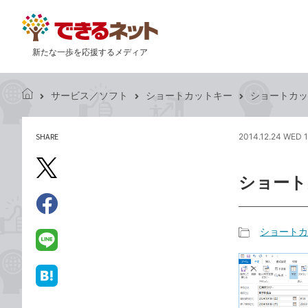
新たな一歩を応援するメディア
サービス／ソフト
ショートカットキー
ショートカッ
で
き
る
SHARE
2014.12.24 WED 
記
ネ
事
ッ
を
X（旧
ト
ショート
シ
Twitter）
ェ
で
ア
Facebook
す
シ
で
ショートカ
る
ェ
記
シ
LINE
ア
事
ェ
で
カ
ア
送
は
テ
る
て