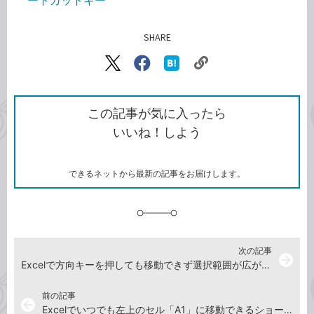
ートカットキー
SHARE
記事をシェアする
リ
X（旧
Facebook
は
ン
Twitter）
で
て
ク
で
シ
な
を
シ
ェ
ブ
この記事が気に入ったら
コ
ェ
ア
ッ
いいね！しよう
ピ
ア
ク
ー
マ
ー
ク
できるネットから最新の記事をお届けします。
に
追
加
次の記事
arrow_forward
Excelで方向キーを押しても移動できず選択範囲が広がってしまうときの対処方法
前の記事
arrow_back
Excelでいつでも左上のセル「A1」に移動できるショートカットキー