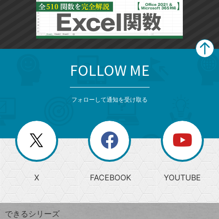
FOLLOW ME
search
format_list_bulleted
検
カ
検
カ
索
テ
メ
ゴ
索
テ
ニ
リ
フォローして通知を受け取る
ゴ
ュ
ー
ー
一
リ
を
覧
閉
を
ー
じ
閉
か
る
じ
る
search
ら
急
X
FACEBOOK
YOUTUBE
探
上
検
昇
索
す
ワ
できるシリーズ
ー