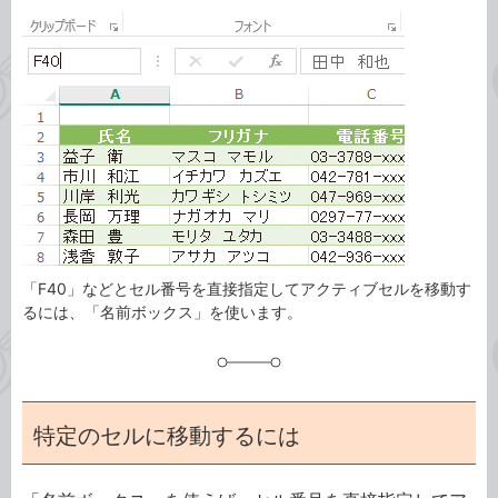
カ
事
テ
タ
ゴ
グ
リ
「F40」などとセル番号を直接指定してアクティブセルを移動す
るには、「名前ボックス」を使います。
特定のセルに移動するには