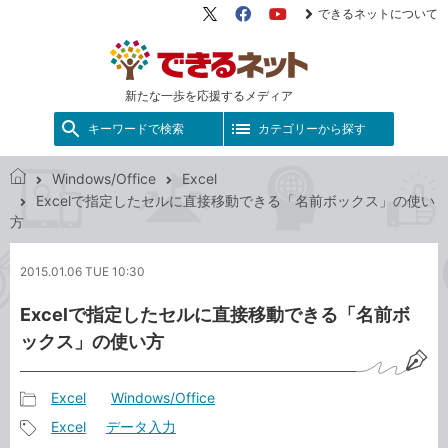
できるネットについて
X（旧
Facebook
YouTube
Twitter）
新たな一歩を応援するメディア
キーワードで検索
カテゴリーから探す
Windows/Office
Excel
で
Excelで指定したセルに直接移動できる「名前ボックス」の使い
き
方
る
ネ
2015.01.06 TUE 10:30
ッ
ト
Excelで指定したセルに直接移動できる「名前ボ
ックス」の使い方
Excel
Windows/Office
記
Excel
データ入力
事
記