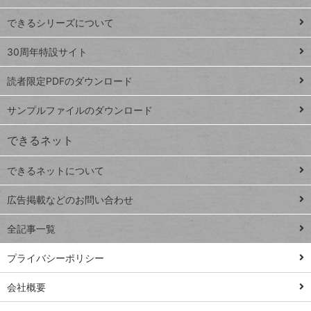
ド
できるシリーズについて
Google
ト
スプレ
ッ
30周年特設サイト
ッドシ
プ
読者限定PDFのダウンロード
ート
ペ
iPhone
ー
サンプルファイルのダウンロード
VLOOKUP
ジ
できるネット
連載
できるネットについて
Excel Q&A
close
閉じ
トイアンナ流仕
広告掲載などのお問い合わせ
る
事術
全記事一覧
PowerAutomate
ではじめる業務
プライバシーポリシー
の完全自動化
会社概要
AI議事録作成術