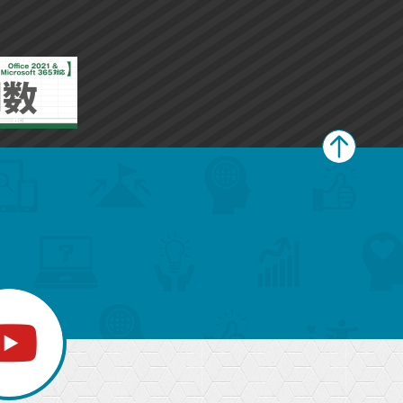
ペ
ー
ジ
上
部
へ