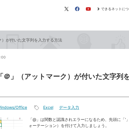
できるネットにつ
X（旧
Facebook
YouTube
Twitter）
ーク）が付いた文字列を入力する方法
1:00
lで「＠」（アットマーク）が付いた文字列
indows/Office
Excel
データ入力
記
事
「@」は関数と認識されエラーになるため、先頭に「'
ォーテーション）を付けて入力しましょう。
タ