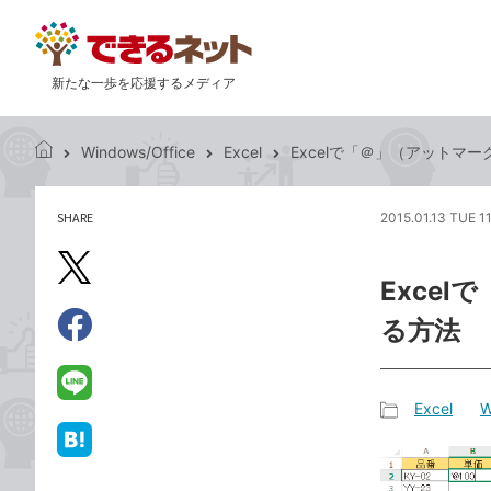
新たな一歩を応援するメディア
Windows/Office
Excel
Excelで「＠」（アットマ
で
き
る
SHARE
2015.01.13 TUE 1
記
ネ
事
ッ
を
X（旧
ト
Exce
シ
Twitter）
ェ
る方法
で
ア
Facebook
す
シ
で
る
ェ
シ
LINE
Excel
W
ア
ェ
で
記
ア
送
は
事
る
て
カ