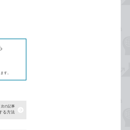
ら
します。
次の記事
arrow_forward
行する方法