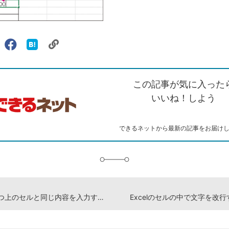
リ
X（旧
Facebook
は
ェアする
ン
witter）
で
て
ク
で
シ
な
を
シ
ェ
ブ
この記事が気に入った
コ
ェ
ア
ッ
ピ
ア
ク
いいね！しよう
ー
マ
ー
ク
できるネットから最新の記事をお届け
に
追
加
Excelで1つ上のセルと同じ内容を入力する方法
Excelのセルの中で文字を改