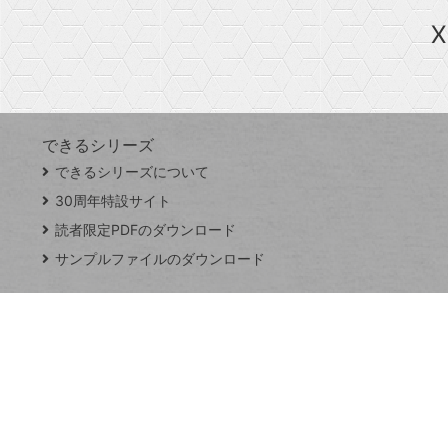
ら
急上昇ワード
X
探
Googleスプレッドシート
iPhone
VLOOKUP
す
できるシリーズ
close
できるシリーズについて
閉
ト
じ
ッ
30周年特設サイト
る
プ
読者限定PDFのダウンロード
ペ
サンプルファイルのダウンロード
ー
ジ
連載
Excel Q&A
トイアンナ流仕