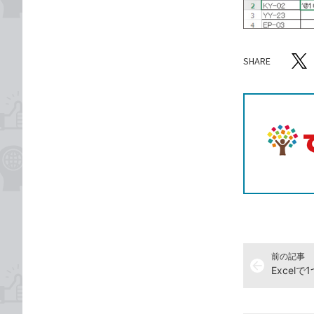
SHARE
記事をシ
T
前の記事
arrow_back