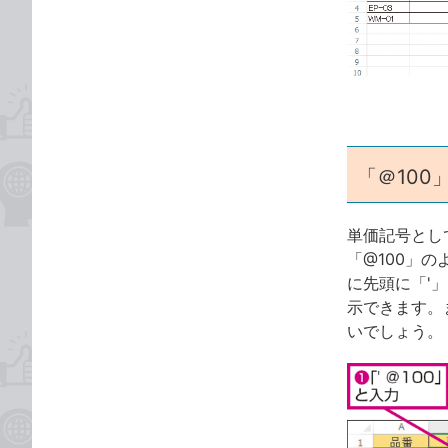
な
テ
ブ
ゴ
ッ
リ
ク
マ
ー
ク
「＠100
に
追
加
単価記号とし
「@100」
に先頭に「'
示できます。
いでしょう。