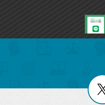
search
format_list_bulleted
検
カ
検
カ
索
テ
メ
ゴ
索
テ
ニ
リ
ュ
ー
ゴ
ー
一
を
覧
リ
閉
を
じ
閉
ー
る
じ
る
か