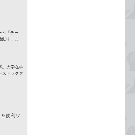
ーム「チー
活動中。ま
卒。大学在学
ンストラクタ
！＆便利ワ