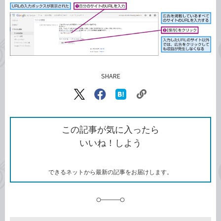
SHARE
記事をシェアする
リ
X（旧
Facebook
は
ン
Twitter）
で
て
ク
で
シ
な
を
シ
ェ
ブ
この記事が気に入ったら
コ
ェ
ア
ッ
いいね！しよう
ピ
ア
ク
ー
マ
ー
ク
できるネットから最新の記事をお届けします。
に
追
加