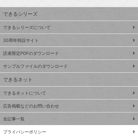
昇
索
す
ワ
できるシリーズ
ー
ド
できるシリーズについて
Google
ト
スプレ
ッ
30周年特設サイト
ッドシ
プ
読者限定PDFのダウンロード
ート
ペ
iPhone
ー
サンプルファイルのダウンロード
VLOOKUP
ジ
できるネット
連載
できるネットについて
Excel Q&A
close
閉じ
トイアンナ流仕
広告掲載などのお問い合わせ
る
事術
全記事一覧
PowerAutomate
ではじめる業務
プライバシーポリシー