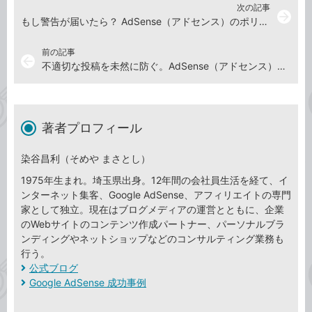
次の記事
arrow_forward
もし警告が届いたら？ AdSense（アドセンス）のポリシー違反への対処法を知っておこう
前の記事
arrow_back
不適切な投稿を未然に防ぐ。AdSense（アドセンス）ではサイトのコメント機能をオフにしよう
著者プロフィール
染谷昌利（そめや まさとし）
1975年生まれ。埼玉県出身。12年間の会社員生活を経て、イ
ンターネット集客、Google AdSense、アフィリエイトの専門
家として独立。現在はブログメディアの運営とともに、企業
のWebサイトのコンテンツ作成パートナー、パーソナルブラ
ンディングやネットショップなどのコンサルティング業務も
行う。
公式ブログ
Google AdSense 成功事例