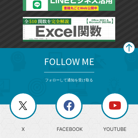
FOLLOW ME
search
format_list_bulleted
検
カ
検
カ
索
テ
メ
ゴ
索
テ
ニ
リ
フォローして通知を受け取る
ゴ
ュ
ー
ー
一
リ
を
覧
閉
を
ー
じ
閉
か
る
じ
る
search
ら
急
X
FACEBOOK
YOUTUBE
探
上
検