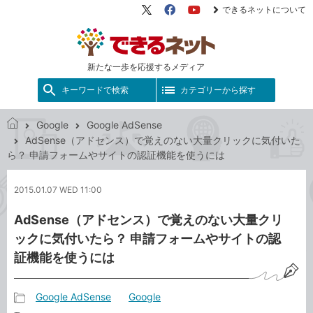
できるネットについて
X（旧
Facebook
YouTube
Twitter）
新たな一歩を応援するメディア
キーワードで検索
カテゴリーから探す
Google
Google AdSense
で
AdSense（アドセンス）で覚えのない大量クリックに気付いた
き
ら？ 申請フォームやサイトの認証機能を使うには
る
ネ
2015.01.07 WED 11:00
ッ
ト
AdSense（アドセンス）で覚えのない大量クリ
ックに気付いたら？ 申請フォームやサイトの認
証機能を使うには
Google AdSense
Google
記