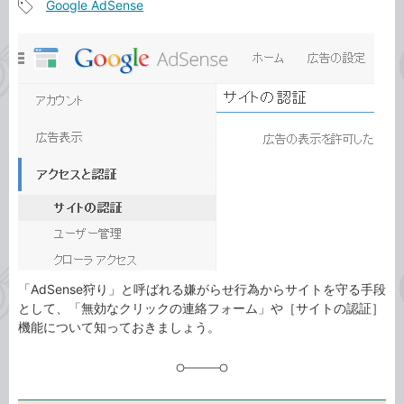
Google AdSense
事
記
カ
事
テ
タ
ゴ
グ
リ
「AdSense狩り」と呼ばれる嫌がらせ行為からサイトを守る手段
として、「無効なクリックの連絡フォーム」や［サイトの認証］
機能について知っておきましょう。