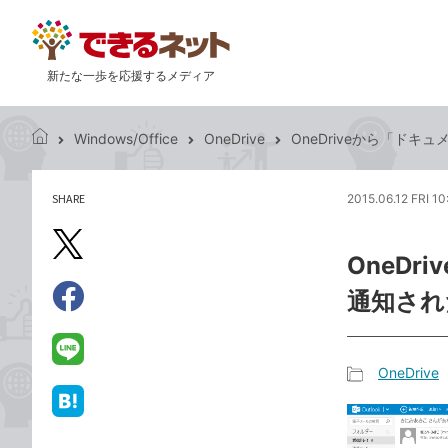
新たな一歩を応援するメディア
Windows/Office
OneDrive
OneDriveから「ド
で
き
る
SHARE
2015.06.12 FRI 10
記
ネ
事
ッ
を
X（旧
ト
OneD
シ
Twitter）
ェ
通知され
で
ア
Facebook
す
シ
で
る
ェ
シ
LINE
OneDrive
ア
ェ
で
記
ア
送
は
事
る
て
カ