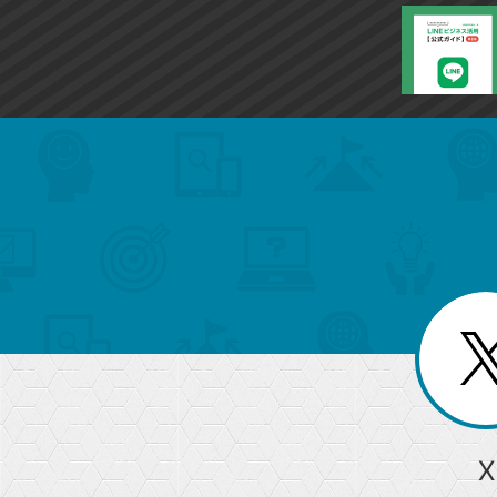
search
format_list_bulleted
検
カ
検
カ
索
テ
メ
ゴ
索
テ
ニ
リ
ュ
ー
ゴ
ー
一
を
覧
リ
閉
を
じ
閉
ー
る
じ
る
か
ら
急上昇ワード
X
探
Googleスプレッドシート
iPhone
VLOOKUP