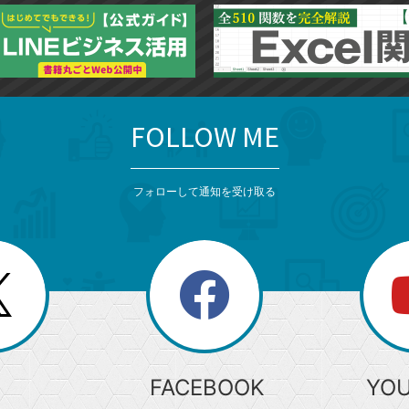
FOLLOW ME
フォローして通知を受け取る
search
検
索
FACEBOOK
YO