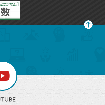
ペ
ー
ジ
上
部
へ
UTUBE