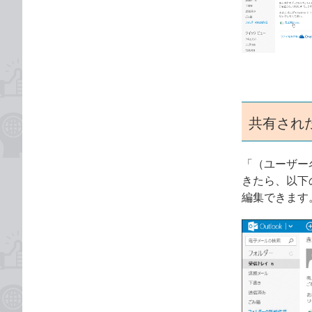
な
テ
ブ
ゴ
ッ
リ
ク
マ
ー
ク
共有され
に
追
加
「（ユーザー
きたら、以下
編集できます