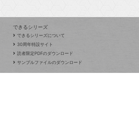
す
できるシリーズ
close
できるシリーズについて
閉
ト
じ
ッ
30周年特設サイト
る
プ
読者限定PDFのダウンロード
ペ
サンプルファイルのダウンロード
ー
ジ
連載
Excel Q&A
トイアンナ流仕
事術
PowerAutomate