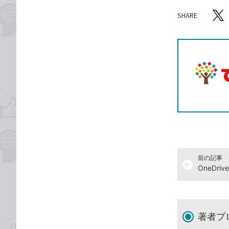
SHARE
記事をシ
T
前の記事
arrow_back
著者プ