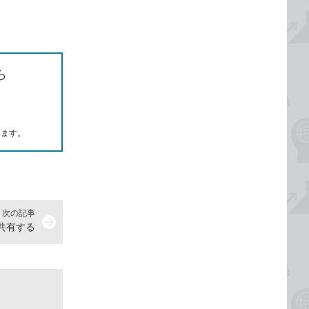
ら
します。
次の記事
arrow_forward
を共有する