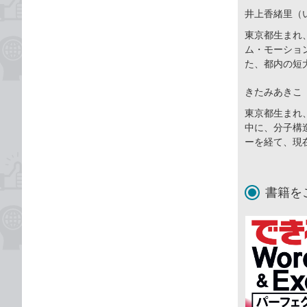
井上香緒里（
東京都生まれ
ム・モーショ
た、都内の短
きたみあきこ
東京都生まれ
中に、分子構
ーを経て、現
書籍を