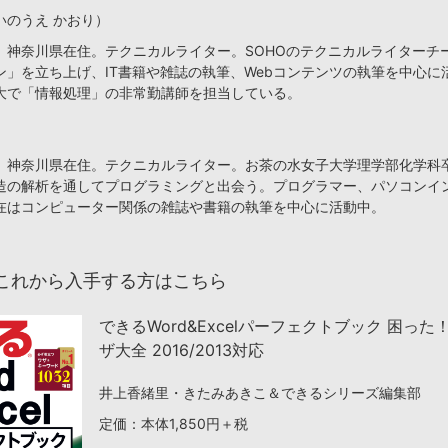
いのうえ かおり）
、神奈川県在住。テクニカルライター。SOHOのテクニカルライターチ
ン」を立ち上げ、IT書籍や雑誌の執筆、Webコンテンツの執筆を中心に
大で「情報処理」の非常勤講師を担当している。
、神奈川県在住。テクニカルライター。お茶の水女子大学理学部化学科
造の解析を通してプログラミングと出会う。プログラマー、パソコンイ
在はコンピューター関係の雑誌や書籍の執筆を中心に活動中。
これから入手する方はこちら
できるWord&Excelパーフェクトブック 困った
ザ大全 2016/2013対応
井上香緒里・きたみあきこ＆できるシリーズ編集部
定価：本体1,850円＋税