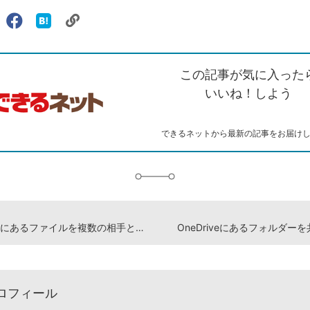
リ
X（旧
Facebook
は
ェアする
ン
witter）
で
て
ク
で
シ
な
を
シ
ェ
ブ
この記事が気に入った
コ
ェ
ア
ッ
ピ
ア
ク
いいね！しよう
ー
マ
ー
ク
できるネットから最新の記事をお届け
に
追
加
OneDriveにあるファイルを複数の相手と共有する
OneDriveにあるフォルダー
ロフィール