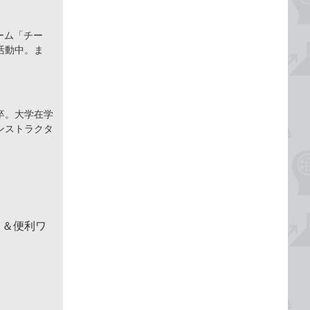
ーム「チー
活動中。ま
卒。大学在学
ンストラクタ
！＆便利ワ