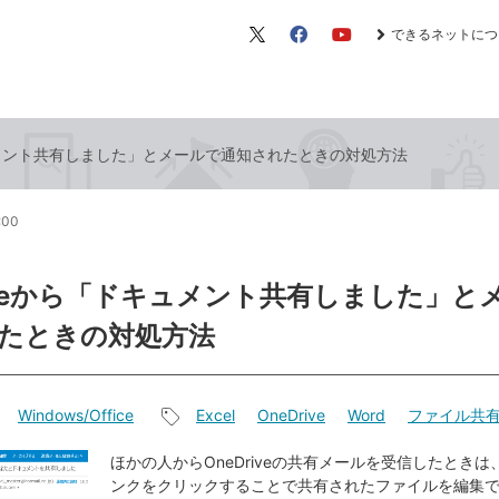
できるネットにつ
X（旧
Facebook
YouTube
Twitter）
キュメント共有しました」とメールで通知されたときの対処方法
:00
riveから「ドキュメント共有しました」と
たときの対処方法
Windows/Office
Excel
OneDrive
Word
ファイル共
記
事
ほかの人からOneDriveの共有メールを受信したとき
ンクをクリックすることで共有されたファイルを編集
タ