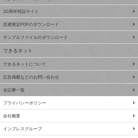
Google
ト
スプレ
ッ
30周年特設サイト
ッドシ
プ
読者限定PDFのダウンロード
ート
ペ
iPhone
ー
サンプルファイルのダウンロード
VLOOKUP
ジ
できるネット
連載
できるネットについて
Excel Q&A
close
閉じ
トイアンナ流仕
広告掲載などのお問い合わせ
る
事術
全記事一覧
PowerAutomate
ではじめる業務
プライバシーポリシー
の完全自動化
会社概要
AI議事録作成術
Windows 11
インプレスグループ
Q&A