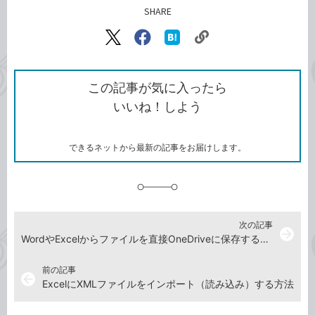
SHARE
記事をシェアする
リ
X（旧
Facebook
は
ン
Twitter）
で
て
ク
で
シ
な
を
シ
ェ
ブ
この記事が気に入ったら
コ
ェ
ア
ッ
いいね！しよう
ピ
ア
ク
ー
マ
ー
ク
できるネットから最新の記事をお届けします。
に
追
加
次の記事
arrow_forward
WordやExcelからファイルを直接OneDriveに保存する方法
前の記事
arrow_back
ExcelにXMLファイルをインポート（読み込み）する方法