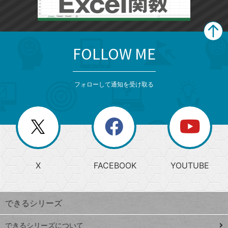
FOLLOW ME
search
format_list_bulleted
検
カ
検
カ
索
テ
メ
ゴ
索
テ
ニ
リ
フォローして通知を受け取る
ゴ
ュ
ー
ー
一
リ
を
覧
閉
を
ー
じ
閉
か
る
じ
る
search
ら
急
X
FACEBOOK
YOUTUBE
探
上
検
昇
索
す
ワ
できるシリーズ
ー
ド
できるシリーズについて