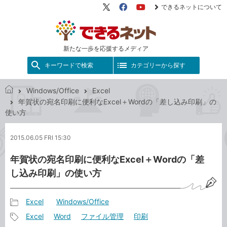
できるネットについて
X（旧
Facebook
YouTube
Twitter）
新たな一歩を応援するメディア
キーワードで検索
カテゴリーから探す
Windows/Office
Excel
で
年賀状の宛名印刷に便利なExcel＋Wordの「差し込み印刷」の
き
使い方
る
ネ
2015.06.05 FRI 15:30
ッ
ト
年賀状の宛名印刷に便利なExcel＋Wordの「差
し込み印刷」の使い方
Excel
Windows/Office
記
Excel
Word
ファイル管理
印刷
事
記