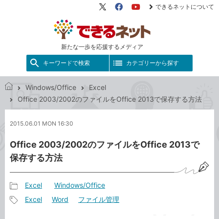
できるネットについて
X（旧
Facebook
YouTube
Twitter）
新たな一歩を応援するメディア
キーワードで検索
カテゴリーから探す
Windows/Office
Excel
で
Office 2003/2002のファイルをOffice 2013で保存する方法
き
る
2015.06.01 MON 16:30
ネ
ッ
Office 2003/2002のファイルをOffice 2013で
ト
保存する方法
Excel
Windows/Office
記
Excel
Word
ファイル管理
事
記
カ