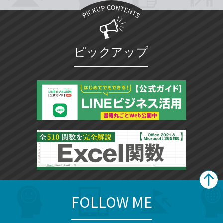
ピックアップ
FOLLOW ME
search
format_list_bulleted
検
カ
検
カ
索
テ