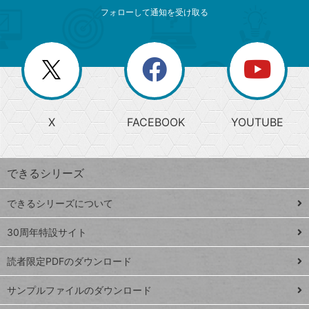
メ
ゴ
索
テ
ニ
リ
フォローして通知を受け取る
ゴ
ュ
ー
ー
一
リ
を
覧
閉
を
ー
じ
閉
か
る
じ
る
search
ら
急
X
FACEBOOK
YOUTUBE
探
上
検
昇
索
す
ワ
できるシリーズ
ー
ド
できるシリーズについて
Google
ト
スプレ
ッ
30周年特設サイト
ッドシ
プ
読者限定PDFのダウンロード
ート
ペ
iPhone
ー
サンプルファイルのダウンロード
VLOOKUP
ジ