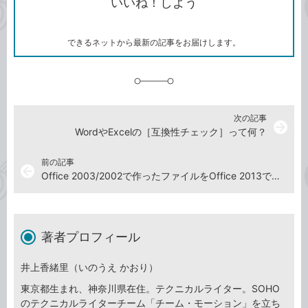
いいね！しよう
ピ
ア
ク
ー
マ
ー
ク
できるネットから最新の記事をお届けします。
に
追
加
次の記事
arrow_forward
WordやExcelの［互換性チェック］って何？
前の記事
arrow_back
Office 2003/2002で作ったファイルをOffice 2013で開く方法
著者プロフィール
井上香緒里（いのうえ かおり）
東京都生まれ、神奈川県在住。テクニカルライター。SOHO
のテクニカルライターチーム「チーム・モーション」を立ち