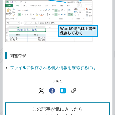
関連ワザ
ファイルに保存される個人情報を確認するには
SHARE
記事をシェアする
リ
X（旧
Facebook
は
ン
Twitter）
で
て
ク
で
シ
な
を
シ
ェ
ブ
この記事が気に入ったら
コ
ェ
ア
ッ