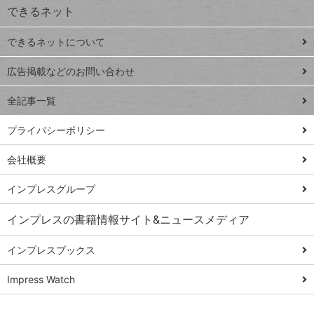
できるネット
連載
できるネットについて
Excel Q&A
close
閉じ
トイアンナ流仕
広告掲載などのお問い合わせ
る
事術
全記事一覧
PowerAutomate
ではじめる業務
プライバシーポリシー
の完全自動化
会社概要
AI議事録作成術
Windows 11
インプレスグループ
Q&A
インプレスの書籍情報サイト&ニュースメディア
Teams踏み込み
活用術
インプレスブックス
Excel講師の仕事
Impress Watch
術
エクセル時短