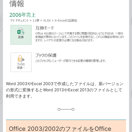
事
テ
タ
ゴ
グ
リ
Word 2003やExcel 2003で作成したファイルは、新バージョン
の形式に変換するとWord 2013やExcel 2013のファイルとして
利用できます。
Office 2003/2002のファイルをOffice